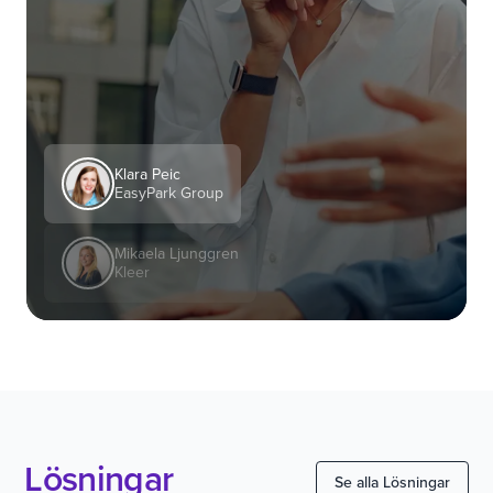
Klara Peic
EasyPark Group
Mikaela Ljunggren
Kleer
Lösningar
Se alla Lösningar