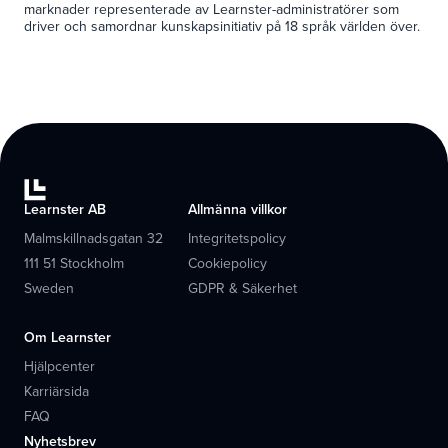
marknader representerade av Learnster-administratörer som
driver och samordnar kunskapsinitiativ på 18 språk världen över.
Learnster AB
Allmänna villkor
Malmskillnadsgatan 32
Integritetspolicy
111 51 Stockholm
Cookiepolicy
Sweden
GDPR & Säkerhet
Om Learnster
Hjälpcenter
Karriärsida
FAQ
Nyhetsbrev