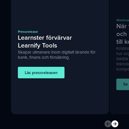
Webina
När 
Pressrelease
och
Learnster förvärvar
till
Learnify Tools
Kristi
Skapar utmanare inom digitalt lärande för
hur org
bank, finans och försäkring.
faktis
teknol
kompet
Läs pressreleasen
Se