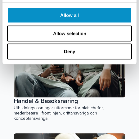
c
t
Allow all
i
o
Allow selection
n
Deny
Handel & Besöksnäring
Utbildningslösningar utformade för platschefer,
medarbetare i frontlinjen, driftansvariga och
konceptansvariga.