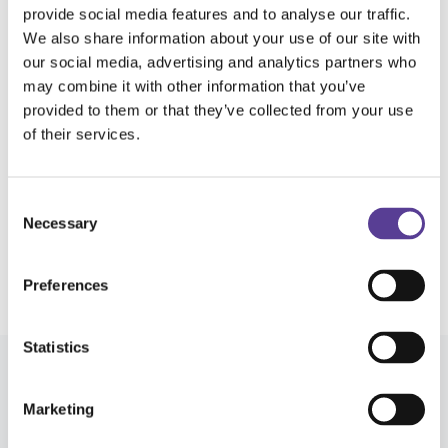
provide social media features and to analyse our traffic.
Systemintegrationer
We also share information about your use of our site with
our social media, advertising and analytics partners who
Se alla integrationer
may combine it with other information that you’ve
provided to them or that they’ve collected from your use
of their services.
C
Necessary
o
n
s
Preferences
e
n
t
Statistics
S
e
Industrier
Marketing
l
e