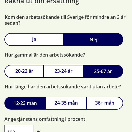
Räkna ut din ersättning
Kom den arbetssökande till Sverige för mindre än 3 år
sedan?
Ja
Nej
Hur gammal är den arbetssökande?
20-22 år
23-24 år
25-67 år
Hur länge har den arbetssökande varit utan arbete?
24-35 mån
36+ mån
12-23 mån
Ange tjänstens omfattning i procent