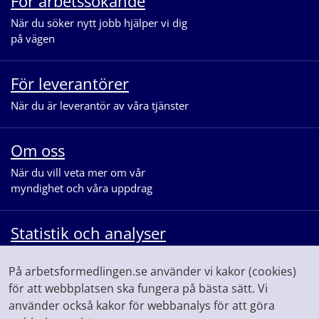
För arbetssökande
När du söker nytt jobb hjälper vi dig
på vägen
För leverantörer
När du är leverantör av våra tjänster
Om oss
När du vill veta mer om vår
myndighet och våra uppdrag
Statistik och analyser
När du vill se statistik och ta del av
På arbetsformedlingen.se använder vi kakor (cookies)
våra analyser för arbetsmarknaden
för att webbplatsen ska fungera på bästa sätt. Vi
använder också kakor för webbanalys för att göra