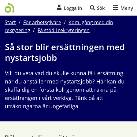
Logga in
Sök
Meny
Start
/
För arbetsgivare
/
Kom igång med din
rekrytering
/
Få stöd i rekryteringen
Start på sidans huvudinnehåll
Så stor blir ersättningen med 
nystartsjobb
Vill du veta vad du skulle kunna få i ersättning 
när du anställer med nystartsjobb? Här kan du 
skaffa dig en första koll genom att räkna på 
ersättningen i vårt verktyg. Tänk på att 
uträkningarna är ungefärliga. 