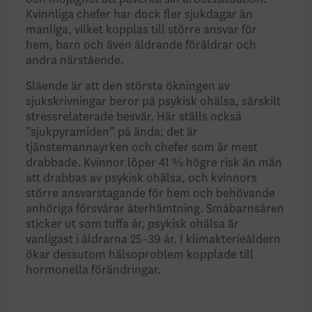
Kvinnliga chefer har dock fler sjukdagar än
manliga, vilket kopplas till större ansvar för
hem, barn och även åldrande föräldrar och
andra närstående.
Slående är att den största ökningen av
sjukskrivningar beror på psykisk ohälsa, särskilt
stressrelaterade besvär. Här ställs också
”sjukpyramiden” på ända: det är
tjänstemannayrken och chefer som är mest
drabbade. Kvinnor löper 41 % högre risk än män
att drabbas av psykisk ohälsa, och kvinnors
större ansvarstagande för hem och behövande
anhöriga försvårar återhämtning. Småbarnsåren
sticker ut som tuffa år, psykisk ohälsa är
vanligast i åldrarna 25–39 år. I klimakterieåldern
ökar dessutom hälsoproblem kopplade till
hormonella förändringar.