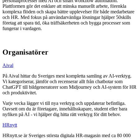
personalprocesser med AI och smart workflow automation.
Plattformen gör det enklare att minska manuellt arbete, förenkla
komplexa flöden och skapa bättre upplevelser för både medarbetare
och HR. Med fokus på användarvänliga lösningar hjälper 50skills
företag att spara tid, öka träffsäkerheten och bygga processer som
fungerar i vardagen.
Organisatörer
Aival
På Aival hittar du Sveriges mest kompletta samling av AI-verktyg.
Vi kategoriserar, jämför och recenserar allt från chatbotar som
ChatGPT till bildgeneratorer som Midjourney och AI-system för HR
och produktivitet.
Varje vecka lägger vi till nya verktyg och uppdaterar befintliga.
Oavsett om du är företagare, innehållsskapare, student eller bara
nyfiken på AI - vi hjälper dig hitta rätt verktyg för ditt behov.
HRnytt
HRnytt.se är Sveriges största digitala HR-magasin med ca 80 000