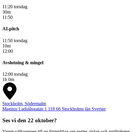
11:20 torsdag
30m
11:50
AI-pitch
11:50 torsdag
10m
12:00
Avslutning & mingel
12:00 torsdag
1h 0m
Stockholm, Södermalm
Magnus Ladulåsgatan 1
118 66
Stockholms län
Sverige
Ses vi den 22 oktober?
Varmt välkommen till en förmiddag om regler, risker och möjligheter