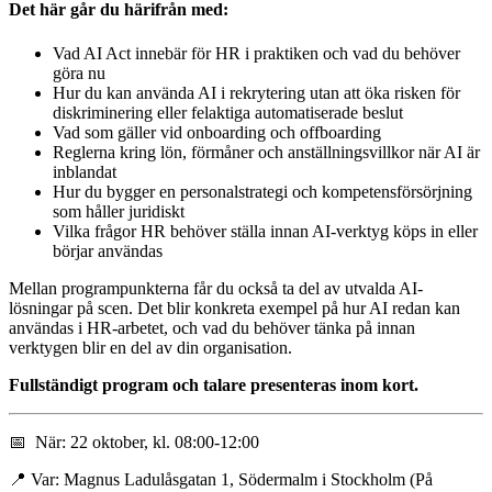
Det här går du härifrån med:
Vad AI Act innebär för HR i praktiken och vad du behöver
göra nu
Hur du kan använda AI i rekrytering utan att öka risken för
diskriminering eller felaktiga automatiserade beslut
Vad som gäller vid onboarding och offboarding
Reglerna kring lön, förmåner och anställningsvillkor när AI är
inblandat
Hur du bygger en personalstrategi och kompetensförsörjning
som håller juridiskt
Vilka frågor HR behöver ställa innan AI-verktyg köps in eller
börjar användas
Mellan programpunkterna får du också ta del av utvalda AI-
lösningar på scen. Det blir konkreta exempel på hur AI redan kan
användas i HR-arbetet, och vad du behöver tänka på innan
verktygen blir en del av din organisation.
Fullständigt program och talare presenteras inom kort.
📅 När: 22 oktober, kl. 08:00-12:00
📍 Var: Magnus Ladulåsgatan 1, Södermalm i Stockholm (På