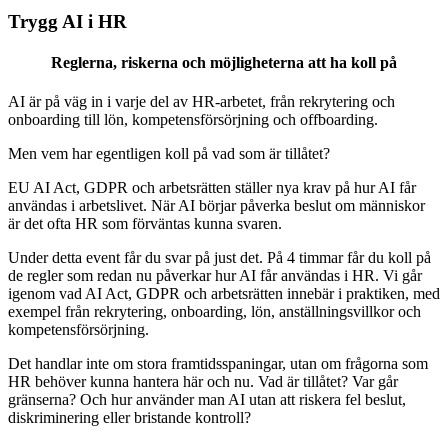
Trygg AI i HR
Reglerna, riskerna och möjligheterna att ha koll på
AI är på väg in i varje del av HR-arbetet, från rekrytering och
onboarding till lön, kompetensförsörjning och offboarding.
Men vem har egentligen koll på vad som är tillåtet?
EU AI Act, GDPR och arbetsrätten ställer nya krav på hur AI får
användas i arbetslivet. När AI börjar påverka beslut om människor
är det ofta HR som förväntas kunna svaren.
Under detta event får du svar på just det. På 4 timmar får du koll på
de regler som redan nu påverkar hur AI får användas i HR. Vi går
igenom vad AI Act, GDPR och arbetsrätten innebär i praktiken, med
exempel från rekrytering, onboarding, lön, anställningsvillkor och
kompetensförsörjning.
Det handlar inte om stora framtidsspaningar, utan om frågorna som
HR behöver kunna hantera här och nu. Vad är tillåtet? Var går
gränserna? Och hur använder man AI utan att riskera fel beslut,
diskriminering eller bristande kontroll?