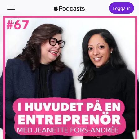
Logga in
Sök
Hem
Nytt
Topplistor