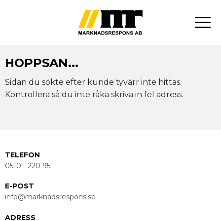
Marknadsrespons
HOPPSAN...
Fastighet2026
Sidan du sökte efter kunde tyvärr inte hittas.
Kontrollera så du inte råka skriva in fel adress.
Bolig2026
Kiinteistö2026
HR-Dagen2026
TELEFON
0510 - 220 95
BRF-Respons
E-POST
info@marknadsrespons.se
brfadresser.se
ADRESS