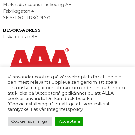
Marknadsrespons i Lidköping AB
Kontakta oss
Fabriksgatan 4
SE-531 60 LIDKÖPING
Personuppgifter
BESÖKSADRESS
Fiskaregatan 8E
GDPR
Vi använder cookies på vår webbplats för att ge dig
den mest relevanta upplevelsen genom att spara
dina inställningar och återkommande besök. Genom
att klicka på "Acceptera" godkänner du att ALLA
cookies används. Du kan dock besöka
FÖLJ OSS
"Cookieinställningar" för att ge ett kontrollerat
samtycke.
Läs vår integritetspolicy
Cookieinställningar
Acceptera
Webbsida av Knockout