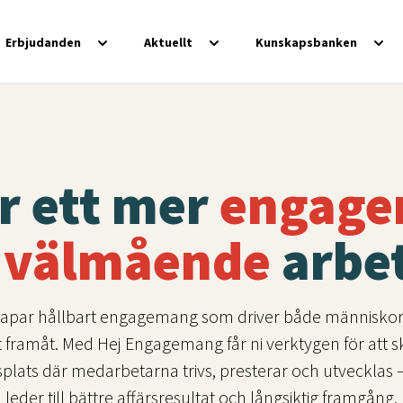
Erbjudanden
Aktuellt
Kunskapsbanken
r ett mer
engage
 välmående
arbet
kapar hållbart engagemang som driver både människo
t framåt. Med Hej Engagemang får ni verktygen för att 
plats där medarbetarna trivs, presterar och utvecklas –
leder till bättre affärsresultat och långsiktig framgång.