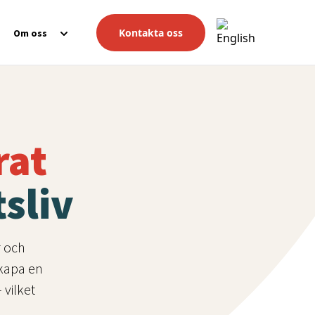
Kontakta oss
Om oss
rat
sliv
r och
skapa en
 vilket