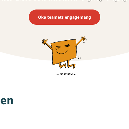
Öka teamets engagemang
den