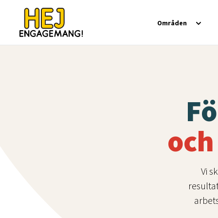
Områden
Fö
och
Vi s
resulta
arbets