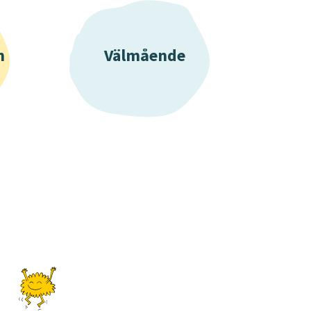
n
Välmående