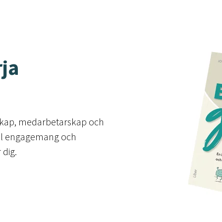
rja
arskap, medarbetarskap och
ll engagemang och
 dig.