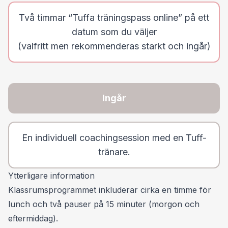
ett genomsnittspoäng på 9,5 av 10.
Nyckeln till skickligheten är att våra tränare rekryteras
på grundval av sina förmågor framför sina CV:n och
får omfattande, intern träning både innan och efter
certifiering, då kontinuerlig personlig utveckling är en
del av vår kultur.
Läs mer om oss
Anmälan
In Person
Online