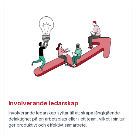
Tuffa Träningspass online for HR
Tuff Träning för ideella organisationer
Tuffs Tjänster
Tuff Samarbetscoaching
Självorganiserande arbetssätt
Stärkande Dialog
Webbinarier och seminarier
?
Tillitsbaserad styrning och ledning
Tung HR-expert eller företagets allt-i-allo?
Mer
Om oss
Blogg
Bok
Podcast
2026 © Copyright Tuff Leadership Training. All rights reserved.