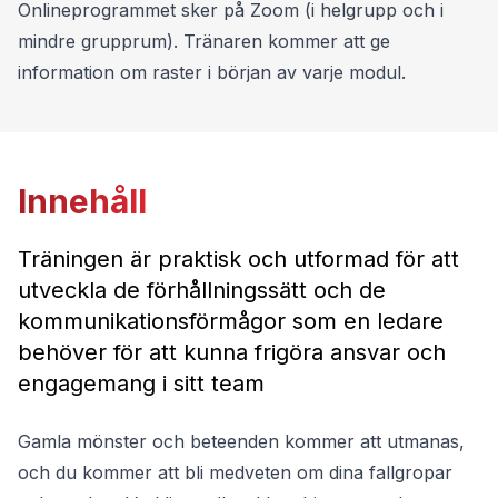
Steg 1 (klassrum)
Att frigöra ledarskap hos andra
2 +2 dagar i klassrum
12 - 18 deltagare
1 Tuff träningspass online (2 tim)