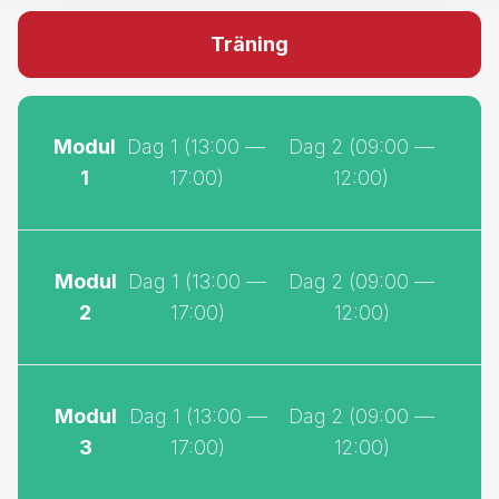
och du kommer att bli medveten om dina fallgropar
och styrkor. Verkliga rollspel kombinerat med
individuell, kraftfull feedback gör att du kommer att
hitta nya och bättre sätt att hantera de utmaningar du
står inför.
Det övergripande temat är coachande ledarskap,
vilket tränas i olika slags samtal som feedback-,
coaching- och relationssamtal. Du kommer att få en
mängd nya verktyg som du kan använda direkt.
Metodiken som används är Tuff Ledarskapstränings
egen, som har utvecklats i mer än tjugo år och ger
påtagliga resultat.
Anmälan