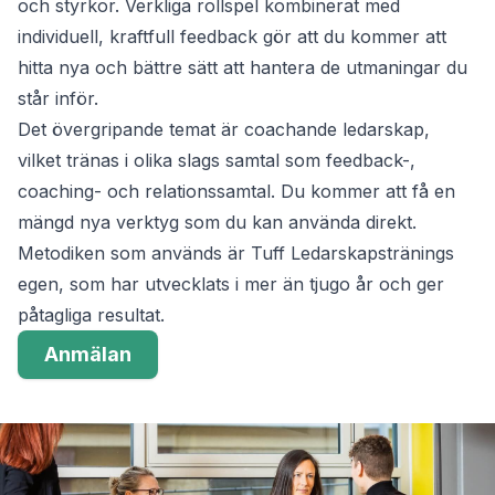
1 individuell coaching session
Lunch, fika
Finns på engelska och spanska (kontakta oss för andra
språk)
Anmälan
Om du arbetar för en organisation med social
påverkan har du rätt till rabatt. Besök sidan
Tuff
Träning för ideella organisationer