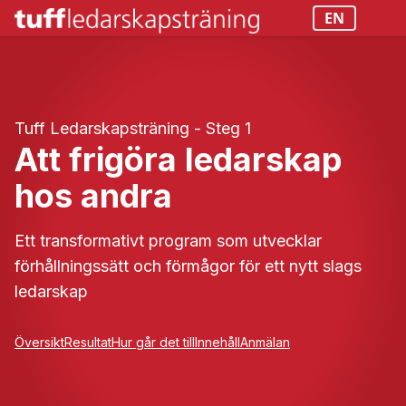
EN
Tuff Ledarskapsträning - Steg 1
Att frigöra ledarskap
hos andra
Ett transformativt program som utvecklar
förhållningssätt och förmågor för ett nytt slags
ledarskap
Översikt
Resultat
Hur går det till
Innehåll
Anmälan