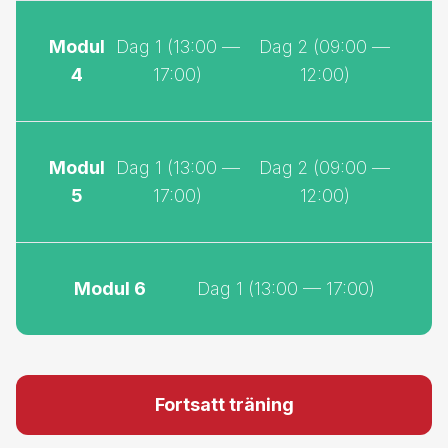
Våra tränare
Våra tränare är mästare på att skapa trygga
lärmiljöer för vår tuffa träning så att resultat
kan uppnås på kort tid och att skapa
verklig förändring hos individer och grupper
Alla tränare utvärderas av våra kursdeltagare och har