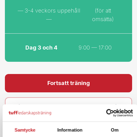
Två timmar “Tuffa träningspass online” på ett
datum som du väljer
(valfritt men rekommenderas starkt och ingår)
Ingår
En individuell coachingsession med en Tuff-
tränare.
Ytterligare information
Klassrumsprogrammet inkluderar cirka en timme för
Samtycke
Information
Om
lunch och två pauser på 15 minuter (morgon och