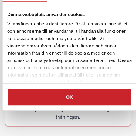
eftermiddag).
Onlineprogrammet sker på Zoom (i helgrupp och i
Denna webbplats använder cookies
mindre grupprum). Tränaren kommer att ge
Vi använder enhetsidentifierare för att anpassa innehållet
information om raster i början av varje modul.
och annonserna till användarna, tillhandahålla funktioner
för sociala medier och analysera vår trafik. Vi
vidarebefordrar även sådana identifierare och annan
information från din enhet till de sociala medier och
annons- och analysföretag som vi samarbetar med. Dessa
Innehåll
kan i sin tur kombinera informationen med annan
information som du har tillhandahållit eller som de har
Träningen är praktisk och utformad för att
samlat in när du har använt deras tjänster.
utveckla de förhållningssätt och de
OK
kommunikationsförmågor som en ledare
behöver för att kunna frigöra ansvar och
engagemang i sitt team
Gamla mönster och beteenden kommer att utmanas,