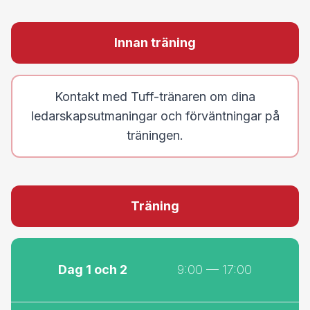
Träning
Dag 1 och 2
9:00 — 17:00
— 3-4 veckors uppehåll
(för att
—
omsätta)
Dag 3 och 4
9:00 — 17:00
Fortsatt träning