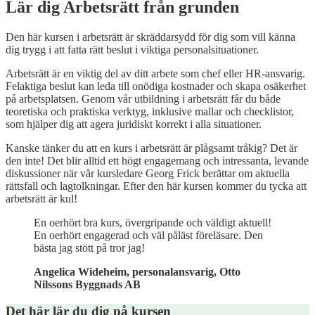
Lär dig Arbetsrätt från grunden
Den här kursen i arbetsrätt är skräddarsydd för dig som vill känna
dig trygg i att fatta rätt beslut i viktiga personalsituationer.
Arbetsrätt är en viktig del av ditt arbete som chef eller HR-ansvarig.
Felaktiga beslut kan leda till onödiga kostnader och skapa osäkerhet
på arbetsplatsen. Genom vår utbildning i arbetsrätt får du både
teoretiska och praktiska verktyg, inklusive mallar och checklistor,
som hjälper dig att agera juridiskt korrekt i alla situationer.
Kanske tänker du att en kurs i arbetsrätt är plågsamt tråkig? Det är
den inte! Det blir alltid ett högt engagemang och intressanta, levande
diskussioner när vår kursledare Georg Frick berättar om aktuella
rättsfall och lagtolkningar. Efter den här kursen kommer du tycka att
arbetsrätt är kul!
En oerhört bra kurs, övergripande och väldigt aktuell!
En oerhört engagerad och väl påläst föreläsare. Den
bästa jag stött på tror jag!
Angelica Wideheim, personalansvarig, Otto
Nilssons Byggnads AB
Det här lär du dig på kursen