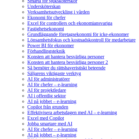
Smärta för sjuksköterskor
Undersköterskan
Verksamhetsutveckling i vården
Ekonomi för chefer
Excel för controllers och ekonomiansvariga
Fastighetsekonomi
Grundläggande företagsekonomi för icke-ekonomer
Lönsamhetsfokus och kostnadskontroll för medarbetare
Power BI för ekonomer
Förhandlingsteknik
Konsten att hantera besvärliga personer
Konsten att hantera besvärliga personer 2
Så bemöter du rättshaveristiskt beteende
Säljarens viktigaste verktyg
AI för administratörer
AI för chefer – e-learning
AI för projektledare
AI i offentlig sektor
AI på jobbet – e-learning
Copilot från grunden
Effektivisera arbetsdagen med AI – e-learning
Excel med Copilot
Jobba smartare med AI
AI för chefer – e-learning
AI på jobbet – e-learning