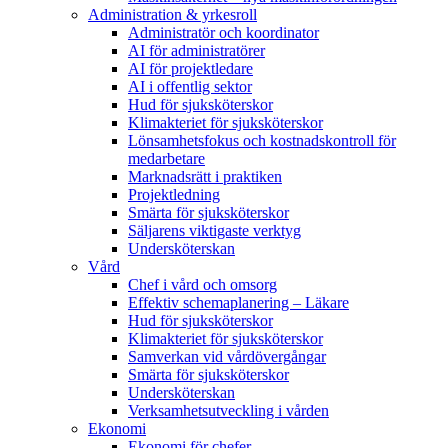
Administration & yrkesroll
Administratör och koordinator
AI för administratörer
AI för projektledare
AI i offentlig sektor
Hud för sjuksköterskor
Klimakteriet för sjuksköterskor
Lönsamhetsfokus och kostnadskontroll för
medarbetare
Marknadsrätt i praktiken
Projektledning
Smärta för sjuksköterskor
Säljarens viktigaste verktyg
Undersköterskan
Vård
Chef i vård och omsorg
Effektiv schemaplanering – Läkare
Hud för sjuksköterskor
Klimakteriet för sjuksköterskor
Samverkan vid vårdövergångar
Smärta för sjuksköterskor
Undersköterskan
Verksamhetsutveckling i vården
Ekonomi
Ekonomi för chefer