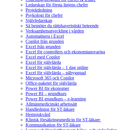
Ledarskap för första linjens chefer
Projektledning
Psykologi för chefer
Självledarskap
Så bemöter du rättshaveristiskt beteende
Verksamhetsutveckling i vården
Automatisera i Excel
Copilot från grunden
Excel från grunden
Excel för controllers och ekonomiansvariga
Excel med Copilot
Excel för självlärda
Excel för självlärda – 1 dag online
Excel för självlärda – påbyggnad
Microsoft 365 och Copilot
Office-paketet för självlärda
Power BI för ekonomer
Power BI – grundkurs
Power BI grundkurs – e-learning
Allmänmedicinskt arbetssätt
Handledning för ST-läkare
Hemsjukvård
Klinisk försäkringsmedicin för ST-läkare
Kommunikation för ST-läkare