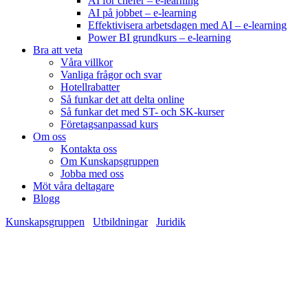
AI för chefer – e-learning
AI på jobbet – e-learning
Effektivisera arbetsdagen med AI – e-learning
Power BI grundkurs – e-learning
Bra att veta
Våra villkor
Vanliga frågor och svar
Hotellrabatter
Så funkar det att delta online
Så funkar det med ST- och SK-kurser
Företagsanpassad kurs
Om oss
Kontakta oss
Om Kunskapsgruppen
Jobba med oss
Möt våra deltagare
Blogg
Kunskapsgruppen
/
Utbildningar
/
Juridik
/
Arbetsrätt
Arbetsrätt
2 dagar
12 990 kr