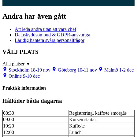
Andra har även gått
Att leda andra utan att vara chef
Dataskyddsombud & GDPR-ansvariga
Lär dig hantera svåra personalfrågor
VÄLJ PLATS
Alla platser
▼
Stockholm
18-19 nov
Göteborg
10-11 nov
Malmö
1-2 dec
Online
9-10 dec
Praktisk information
Hålltider båda dagarna
08:30
Registrering, kaffe/te smörgås
09:00
Kursen startar
10:20
Kaffe/te
12:00
Lunch