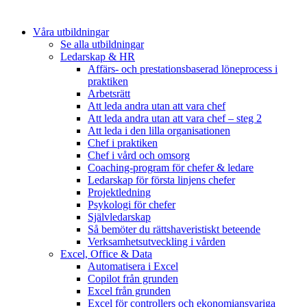
Våra utbildningar
Se alla utbildningar
Ledarskap & HR
Affärs- och prestationsbaserad löneprocess i
praktiken
Arbetsrätt
Att leda andra utan att vara chef
Att leda andra utan att vara chef – steg 2
Att leda i den lilla organisationen
Chef i praktiken
Chef i vård och omsorg
Coaching-program för chefer & ledare
Ledarskap för första linjens chefer
Projektledning
Psykologi för chefer
Självledarskap
Så bemöter du rättshaveristiskt beteende
Verksamhetsutveckling i vården
Excel, Office & Data
Automatisera i Excel
Copilot från grunden
Excel från grunden
Excel för controllers och ekonomiansvariga