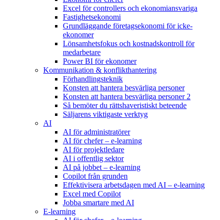
Excel för controllers och ekonomiansvariga
Fastighetsekonomi
Grundläggande företagsekonomi för icke-
ekonomer
Lönsamhetsfokus och kostnadskontroll för
medarbetare
Power BI för ekonomer
Kommunikation & konflikthantering
Förhandlingsteknik
Konsten att hantera besvärliga personer
Konsten att hantera besvärliga personer 2
Så bemöter du rättshaveristiskt beteende
Säljarens viktigaste verktyg
AI
AI för administratörer
AI för chefer – e-learning
AI för projektledare
AI i offentlig sektor
AI på jobbet – e-learning
Copilot från grunden
Effektivisera arbetsdagen med AI – e-learning
Excel med Copilot
Jobba smartare med AI
E-learning