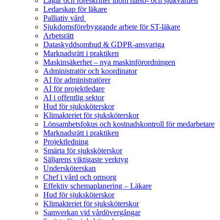
Lagar och föreskrifter inom hälso- och sjukvården
Ledarskap för läkare
Palliativ vård
Sjukdomsförebyggande arbete för ST-läkare
Arbetsrätt
Dataskyddsombud & GDPR-ansvariga
Marknadsrätt i praktiken
Maskinsäkerhet – nya maskinförordningen
Administratör och koordinator
AI för administratörer
AI för projektledare
AI i offentlig sektor
Hud för sjuksköterskor
Klimakteriet för sjuksköterskor
Lönsamhetsfokus och kostnadskontroll för medarbetare
Marknadsrätt i praktiken
Projektledning
Smärta för sjuksköterskor
Säljarens viktigaste verktyg
Undersköterskan
Chef i vård och omsorg
Effektiv schemaplanering – Läkare
Hud för sjuksköterskor
Klimakteriet för sjuksköterskor
Samverkan vid vårdövergångar