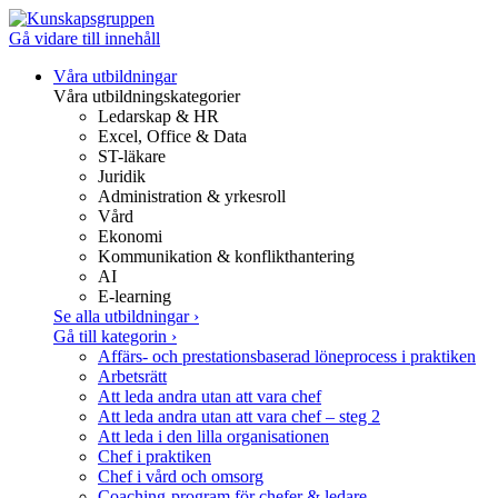
Gå vidare till innehåll
Våra utbildningar
Våra utbildningskategorier
Ledarskap & HR
Excel, Office & Data
ST-läkare
Juridik
Administration & yrkesroll
Vård
Ekonomi
Kommunikation & konflikthantering
AI
E-learning
Se alla utbildningar
›
Gå till kategorin
›
Affärs- och prestationsbaserad löneprocess i praktiken
Arbetsrätt
Att leda andra utan att vara chef
Att leda andra utan att vara chef – steg 2
Att leda i den lilla organisationen
Chef i praktiken
Chef i vård och omsorg
Coaching-program för chefer & ledare