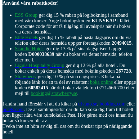
Använd våra rabattkoder!
ESS Group
ger dig 15 % rabatt på logibokning i samband
med våra kurser. Ange bokningskoden
KUNSKAP
i fältet
Corporate code för att få tillgång till avtalspris när du bokar
via deras hemsida.
Elite Hotels
ger dig 15 % rabatt på bästa dagspris om du via
telefon eller deras hemsida uppger företagskoden
20494015
.
Scandic Hotels
ger dig 13 % på sina dagspriser. Uppge
koden
D000038639
när du bokar via deras hemsida, telefon
eller mejl.
Ligula Hospitality Group
ger dig 12 % på alla hotell. Du
bokar enkelt på deras hemsida med bokningskoden
267728
.
Strawberry
ger dig 10 % på sina dagspriser. Klicka på
följande länk för att ta del av rabatten:
boka online
eller uppge
koden
60582415
när du bokar via telefon 0771-666 700 eller
mejl till
booking@strawberry.se
.
I andra hand föreslår vi att du kikar på
trivago.se
,
booking.com
eller
hotels.com
. De är samlingssidor där du kan söka dig fram till hotell
som ligger nära våra kurslokaler. Psst. Hör gärna med oss innan du
bokar så kursen blir av.
Tveka inte att höra av dig till oss om du önskar tips på närliggande
hotell.