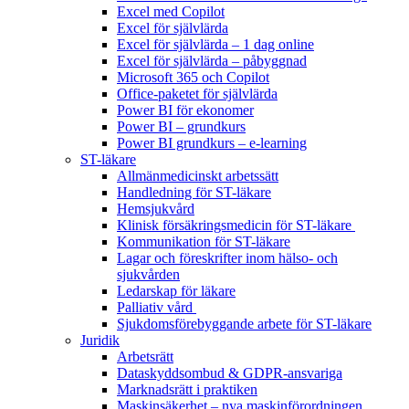
Excel med Copilot
Excel för självlärda
Excel för självlärda – 1 dag online
Excel för självlärda – påbyggnad
Microsoft 365 och Copilot
Office-paketet för självlärda
Power BI för ekonomer
Power BI – grundkurs
Power BI grundkurs – e-learning
ST-läkare
Allmänmedicinskt arbetssätt
Handledning för ST-läkare
Hemsjukvård
Klinisk försäkringsmedicin för ST-läkare
Kommunikation för ST-läkare
Lagar och föreskrifter inom hälso- och
sjukvården
Ledarskap för läkare
Palliativ vård
Sjukdomsförebyggande arbete för ST-läkare
Juridik
Arbetsrätt
Dataskyddsombud & GDPR-ansvariga
Marknadsrätt i praktiken
Maskinsäkerhet – nya maskinförordningen