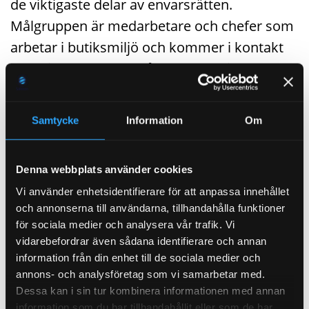
de viktigaste delar av envarsrätten.
Målgruppen är medarbetare och chefer som
arbetar i butiksmiljö och kommer i kontakt
med tillgreppsbrott, rån, bedrägerier eller
skadegörelse.
Samtycke
Information
Om
Innehåll:
Rättskällor och principer för
Denna webbplats använder cookies
rättssäkerhet
Vi använder enhetsidentifierare för att anpassa innehållet
De 10 vanligaste brotten i butik
och annonserna till användarna, tillhandahålla funktioner
för sociala medier och analysera vår trafik. Vi
Lagstöd för ingripande mot misstänkta
vidarebefordrar även sådana identifierare och annan
information från din enhet till de sociala medier och
Nödvärn och självförsvar
annons- och analysföretag som vi samarbetar med.
Tillträdesförbud i butik
Dessa kan i sin tur kombinera informationen med annan
information som du har tillhandahållit eller som de har