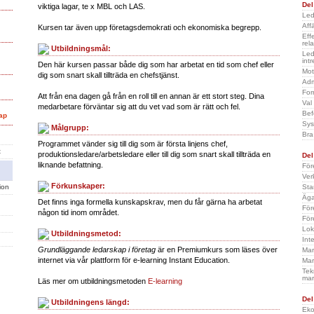
Del
viktiga lagar, te x MBL och LAS.
Led
Aff
Kursen tar även upp företagsdemokrati och ekonomiska begrepp.
Effe
rel
Utbildningsmål:
Led
int
Den här kursen passar både dig som har arbetat en tid som chef eller
Mot
dig som snart skall tillträda en chefstjänst.
Adm
For
Att från ena dagen gå från en roll till en annan är ett stort steg. Dina
Val
medarbetare förväntar sig att du vet vad som är rätt och fel.
Bef
ap
Sys
Målgrupp:
Bra
Programmet vänder sig till dig som är första linjens chef,
t
produktionsledare/arbetsledare eller till dig som snart skall tillträda en
Del
liknande befattning.
För
Ver
Förkunskaper:
ion
Sta
Äga
Det finns inga formella kunskapskrav, men du får gärna ha arbetat
För
någon tid inom området.
För
Lok
Utbildningsmetod:
Int
Grundläggande ledarskap i företag
är en Premiumkurs som läses över
Ma
internet via vår plattform för e-learning Instant Education.
Mar
Tek
mar
Läs mer om utbildningsmetoden
E-learning
Del
Utbildningens längd:
Eko