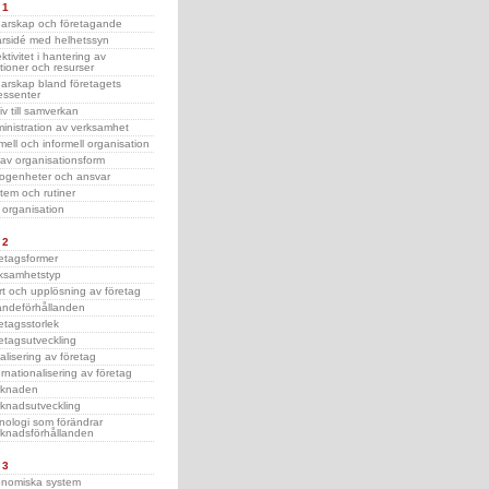
 1
arskap och företagande
ärsidé med helhetssyn
ktivitet i hantering av
ationer och resurser
arskap bland företagets
ressenter
iv till samverkan
inistration av verksamhet
mell och informell organisation
 av organisationsform
ogenheter och ansvar
tem och rutiner
 organisation
 2
etagsformer
ksamhetstyp
rt och upplösning av företag
ndeförhållanden
etagsstorlek
etagsutveckling
alisering av företag
ernationalisering av företag
rknaden
knadsutveckling
nologi som förändrar
knadsförhållanden
 3
nomiska system