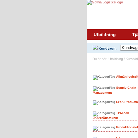
Utbildning
Tj
Kundvagn:
Du är här: Utbildning / Kursbi
Ämnesområden
Allmän logisti
Supply Chain
Management
Lean Producti
TPM och
underhållsteknik
Produktionste