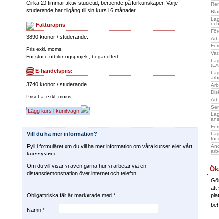
Cirka 20 timmar aktiv studietid, beroende på förkunskaper. Varje
Ren
studerande har tillgång till sin kurs i 6 månader.
Bla
Lag
och
Fakturapris:
För
3890 kronor / studerande.
Arb
För
Pris exkl. moms.
Var
För större utbildningsprojekt; begär offert.
Lag
(LA
E-handelspris:
Lag
arb
3740 kronor / studerande
Arb
Dis
Priset är exkl. moms
Arb
Sem
Lägg kurs i kundvagn
Lag
ans
För
Lag
Vill du ha mer information?
för
And
Fyll i formuläret om du vill ha mer information om våra kurser eller vårt
arb
kurssystem.
Om du vill visar vi även gärna hur vi arbetar via en
Öka
distansdemonstration över internet och telefon.
Gör
att
pla
Obligatoriska fält är markerade med *
be
Namn:*