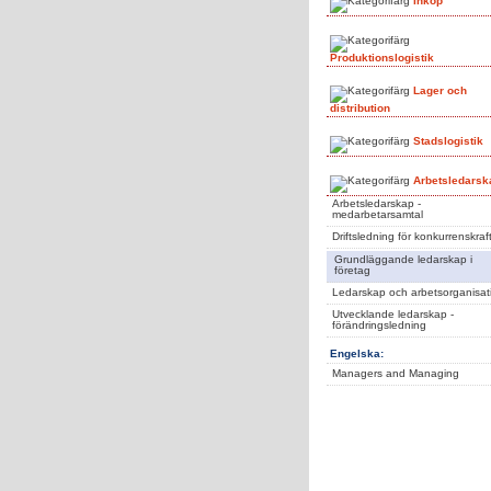
Inköp
Produktionslogistik
Lager och
distribution
Stadslogistik
Arbetsledarsk
Arbetsledarskap -
medarbetarsamtal
Driftsledning för konkurrenskraf
Grundläggande ledarskap i
företag
Ledarskap och arbetsorganisat
Utvecklande ledarskap -
förändringsledning
Engelska:
Managers and Managing