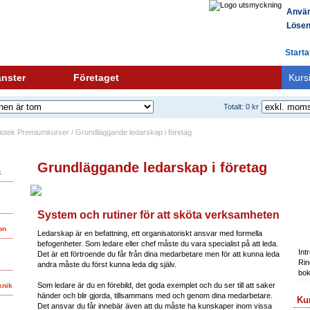
Använ
Lösen
Starta
änster
Företaget
Kurs
Totalt: 0 kr
bliotek Premiumkurser / Grundläggande ledarskap i företag
Grundläggande ledarskap i företag
k
System och rutiner för att sköta verksamheten
on
Ledarskap är en befattning, ett organisatoriskt ansvar med formella
Bo
befogenheter. Som ledare eller chef måste du vara specialist på att leda.
Int
Det är ett förtroende du får från dina medarbetare men för att kunna leda
Rin
andra måste du först kunna leda dig själv.
bok
Som ledare är du en förebild, det goda exemplet och du ser till att saker
knik
händer och blir gjorda, tillsammans med och genom dina medarbetare.
Kur
Det ansvar du får innebär även att du måste ha kunskaper inom vissa