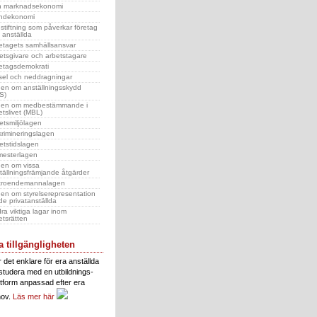
 marknadsekonomi
ndekonomi
stiftning som påverkar företag
 anställda
etagets samhällsansvar
etsgivare och arbetstagare
etagsdemokrati
sel och neddragningar
en om anställningsskydd
S)
en om medbestämmande i
etslivet (MBL)
etsmiljölagen
krimineringslagen
etstidslagen
esterlagen
en om vissa
tällningsfrämjande åtgärder
troendemannalagen
en om styrelserepresentation
 de privatanställda
ra viktiga lagar inom
etsrätten
 tillgängligheten
 det enklare för era anställda
 studera med en utbildnings-
ttform anpassad efter era
hov.
Läs mer här