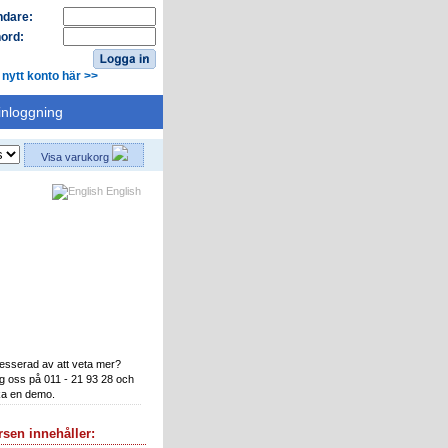
dare:
ord:
 nytt konto här >>
inloggning
Visa varukorg
English
ka en demo
resserad av att veta mer?
g oss på 011 - 21 93 28 och
a en demo.
sen innehåller: