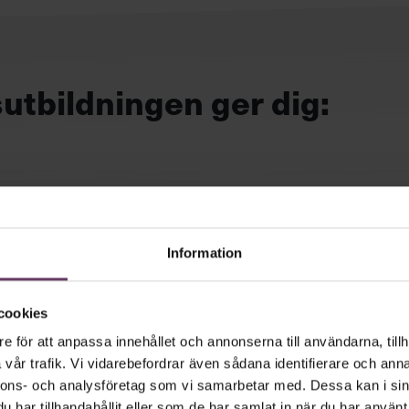
utbildningen ger dig:
u påverka ditt sätt att agera i ledarskape
Information
 att göra på många andra sätt än du tidiga
cookies
miljö
e för att anpassa innehållet och annonserna till användarna, tillh
h göra i olika situationer, och hitta nya s
vår trafik. Vi vidarebefordrar även sådana identifierare och anna
nnons- och analysföretag som vi samarbetar med. Dessa kan i sin
har tillhandahållit eller som de har samlat in när du har använt 