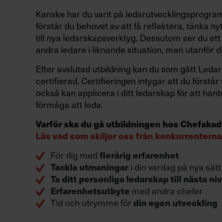
Kanske har du varit på ledarutvecklingsprogram
förstår du behovet av att få reflektera, tänka ny
till nya ledarskapsverktyg. Dessutom ser du ett
andra ledare i liknande situation, men utanför d
Efter avslutad utbildning kan du som gått Ledar
certifierad. Certifieringen intygar att du först
också kan applicera i ditt ledarskap för att hant
förmåga att leda.
Varför ska du gå utbildningen hos Chefaka
Läs vad som skiljer oss från konkurrenterna
För dig med
flerårig erfarenhet
i din vardag på nya sätt
Tackla utmaningar
Ta ditt personliga ledarskap till nästa ni
med andra chefer
Erfarenhetsutbyte
Tid och utrymme för
din egen utveckling