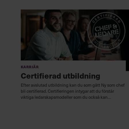
Karriär
Certifierad utbildning
Efter avslutad utbildning kan du som gått Ny som chef
bli certifierad. Certifieringen intygar att du förstår
viktiga ledarskapsmodeller som du också kan
applicera i ditt ledarskap för att hantera olika
situationer och förbättra din förmåga att leda.