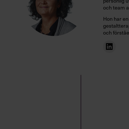
personlig u
och team at
Hon har en
gestalttera
och förståe