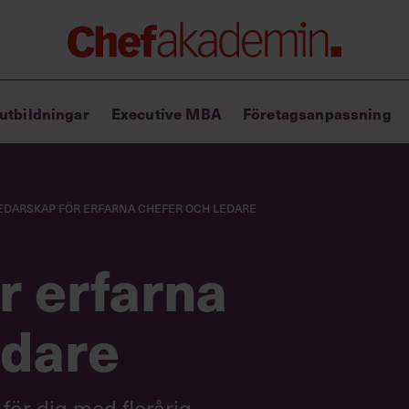
Chefakademin+
utbildningar
Executive MBA
Företagsanpassning
Lyft ditt ledarskap med C+
Masterclass
Verktyg i vardagen
Ledarskapsbiblioteket
edarskap för erfarna chefer och ledare
Ledarskapstest
Chef GPT – din chefsassistent i
r erfarna
fickan
edare
ör dig med flerårig