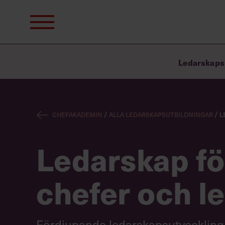
Sök
efter:
Ledarskaps
Chefakademin
/
Alla ledarskapsutbildningar
/
L
Ledarskap fö
chefer och l
Fördjupande ledarskapsutveckling f