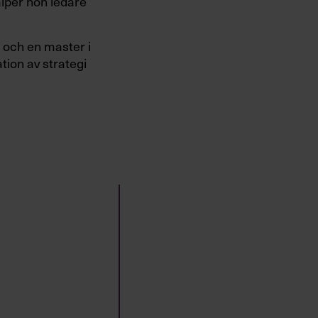
älper hon ledare
 och en master i
tion av strategi