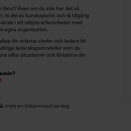
 förut? Även om du inte har det så
tt, ta del av kunskapsrön och få tillgång
 värde i att utbyta erfarenheter med
in egna organisation.
skap för erfarna chefer och ledare bli
år viktiga ledarskapsmodeller som du
era olika situationer och förbättra din
demin?
!
, trots en tidspressad vardag
vå