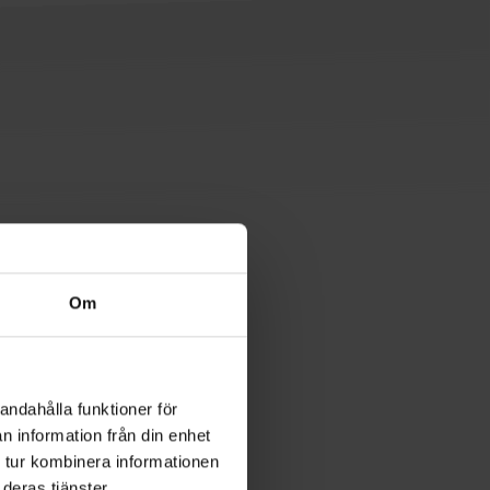
t.
Om
re trodde
andahålla funktioner för
ätt att
n information från din enhet
 tur kombinera informationen
deras tjänster.