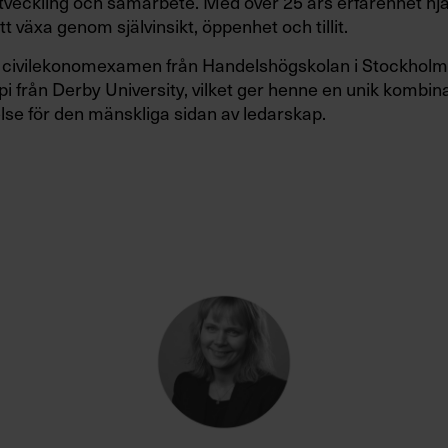
tveckling och samarbete. Med över 25 års erfarenhet hj
t växa genom självinsikt, öppenhet och tillit.
 civilekonomexamen från Handelshögskolan i Stockholm
pi från Derby University, vilket ger henne en unik kombina
lse för den mänskliga sidan av ledarskap.