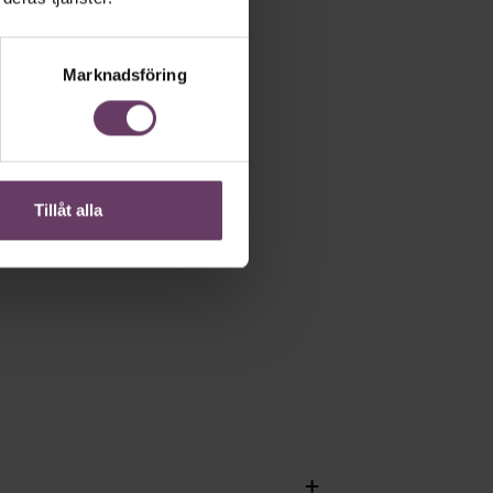
t inom
Marknadsföring
själv och
Tillåt alla