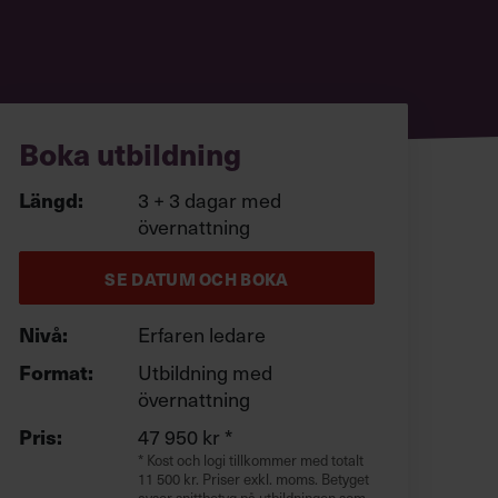
Boka utbildning
3 + 3 dagar med
Längd:
övernattning
SE DATUM OCH BOKA
Erfaren ledare
Nivå:
Utbildning med
Format:
övernattning
47 950 kr *
Pris:
* Kost och logi tillkommer med totalt
11 500 kr. Priser exkl. moms. Betyget
avser snittbetyg på utbildningen som