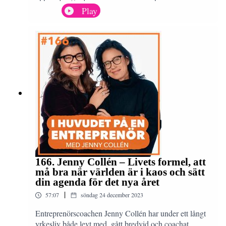
efter vecka och gett oss kloka tips och insikter. Men
Play
vad har jag lärt mig egentligen efter de här 166
avsnitten och dryga 3 år i poddstudion? Jag delar med
mig av mina 10 bästa lärdomar och anledningen till
varför jag väljer att pausa podden.
166. Jenny Collén – Livets formel, att
må bra när världen är i kaos och sätt
din agenda för det nya året
|
57:07
söndag 24 december 2023
Entreprenörscoachen Jenny Collén har under ett långt
yrkesliv både levt med, gått bredvid och coachat