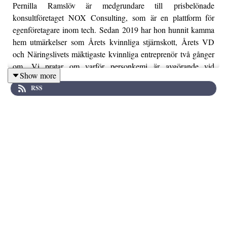
Pernilla Ramslöv är medgrundare till prisbelönade
konsultföretaget NOX Consulting, som är en plattform för
egenföretagare inom tech. Sedan 2019 har hon hunnit kamma
hem utmärkelser som Årets kvinnliga stjärnskott, Årets VD
och Näringslivets mäktigaste kvinnliga entreprenör två gånger
om. Vi pratar om varför personkemi är avgörande vid
Show more
rekrytering och vikten av att våga fatta beslut – även om de
RSS
visar sig vara felaktiga. Pernilla berättar att hon är
en ”förändringsjunkie” och ger tips på hur man skapar trygghet
och stabilitet i organisationen även när förändringens vindar
blåser.