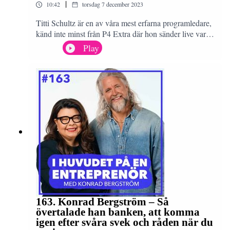
|
10:42
torsdag 7 december 2023
Titti Schultz är en av våra mest erfarna programledare,
känd inte minst från P4 Extra där hon sänder live varje
vecka. Få kan som Titti parera lättsamheter med att
Play
rapportera om stora världshändelser. Jag menar att hon
kan få stenar att prata. Titti berättar hur man håller i
gång ett samtal och vad man ska tänka på när man
pratar inför andra. Det här avsnittet är ett måste för dig
som vill bli en bättre nätverkare och säljare.
163. Konrad Bergström – Så
övertalade han banken, att komma
igen efter svåra svek och råden när du