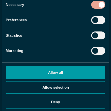
Necessary
Selection
Preferences
Recipharm
Statistics
"All den info vi behöver om våra
medarbetare finns nu i Flex HRM. Vi
Marketing
behöver inte komplettera med något
annat, och det är så skönt!"
Allow all
Allow selection
Deny