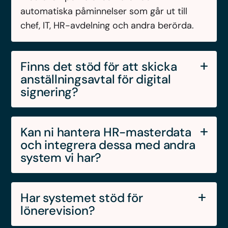
automatiska påminnelser som går ut till
chef, IT, HR-avdelning och andra berörda.
Finns det stöd för att skicka
anställningsavtal för digital
signering?
Ja, i Flex HRM Employee skapar du enkelt
alla typer av avtal, blanketter och andra
Kan ni hantera HR-masterdata
dokument via mallar som skräddarsys efter
och integrera dessa med andra
system vi har?
ditt företag. Därefter kan båda parter
signera digitalt via Verified eller Scrive.
Ja, i Flex HRM Employee kan du administrera
all information om era medarbetare och se
Har systemet stöd för
till att den sömlöst synkas med era andra
lönerevision?
system via vårt öppna API eller en färdig