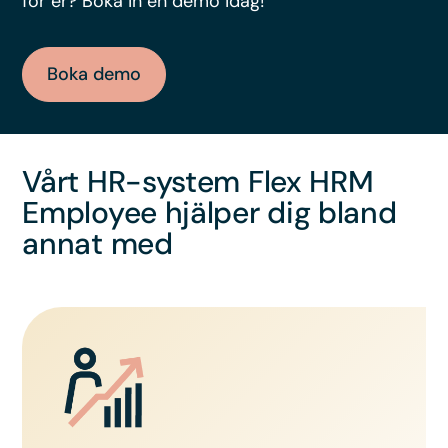
för er? Boka in en demo idag!
Boka demo
Vårt HR-system Flex HRM
Employee hjälper dig bland
annat med