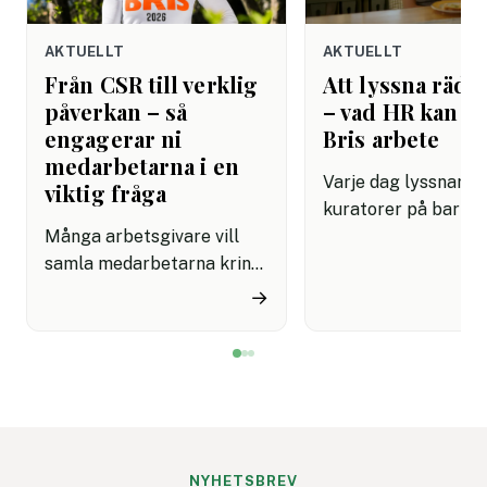
AKTUELLT
AKTUELLT
Från CSR till verklig
Att lyssna rädda
påverkan – så
– vad HR kan lä
engagerar ni
Bris arbete
medarbetarna i en
Varje dag lyssnar Br
viktig fråga
kuratorer på barn 
Många arbetsgivare vill
dåligt. De har lärt s
samla medarbetarna kring
grundläggande om
initiativ som känns
mänsklig kommunik
→
meningsfulla på riktigt.
som de flesta
Men det är inte alltid
arbetsplatser fortf
enkelt att hitta aktiviteter
saknar: att verklige
som både engagerar brett
kräver övning, närv
och knyter an till
mod. Det är en kom
företagets värderingar.
som kan rädda liv. P
Bris stegutmaning 116 111
arbetsplatser kan d
NYHETSBREV