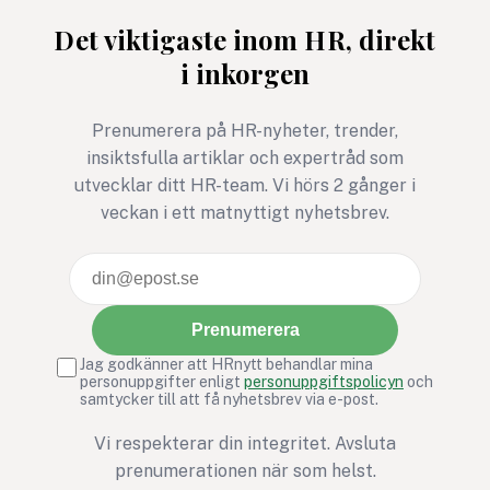
steg – för barns rätt att
avgörande för relati
Det viktigaste inom HR, direkt
må bra är ett exempel där
tillit och arbetsmiljö
i inkorgen
rörelse, gemenskap och
social hållbarhet möts i ett
gemensamt syfte.
Prenumerera på HR-nyheter, trender,
insiktsfulla artiklar och expertråd som
utvecklar ditt HR-team. Vi hörs 2 gånger i
veckan i ett matnyttigt nyhetsbrev.
Prenumerera
Jag godkänner att HRnytt behandlar mina
personuppgifter enligt
personuppgiftspolicyn
och
samtycker till att få nyhetsbrev via e-post.
Vi respekterar din integritet. Avsluta
prenumerationen när som helst.