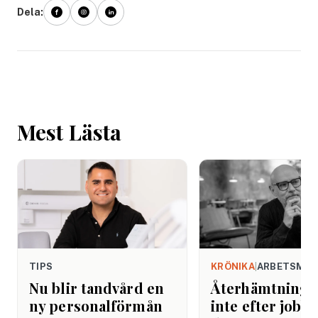
Dela:
Mest Lästa
TIPS
KRÖNIKA
|
ARBETSMIL
Nu blir tandvård en
Återhämtning b
ny personalförmån
inte efter jobbe