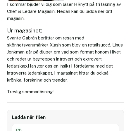
I sommar bjuder vi dig som läser HRnytt på fri läsning av
Chef & Ledare Magasin. Nedan kan du ladda ner ditt
magasin.
Ur magasinet:
Svante Gabrán berättar om resan med
skönhetsvarumärket Xlash som blev en retailsuccé. Linus
Jonkman går på djupet om vad som format honom i livet
och reder ut begreppen introvert och extrovert
ledarskap.Han ger oss en insikt i fördelarna med det
introverta ledarskapet. I magasinet hittar du också
krönika, forskning och trender.
Trevlig sommarläsning!
Ladda när filen
Ch