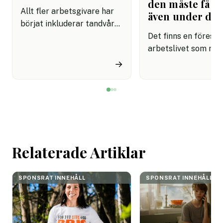
den måste få pl
Allt fler arbetsgivare har
även under da
börjat inkluderar tandvård i
sina förmånspaket
Det finns en förestäl
samtidigt som nära en
arbetslivet som må
miljon svenskar uppger att
fortfarande styrs av. A
→
de avstår tandvård av
återhämtning är nå
ekonomiska skäl.
kommer senare. Efte
mötet. Efter sista
mejlet. Efter
arbetsdagen. Efte
helgen. Efter seme
Relaterade Artiklar
SPONSRAT INNEHÅLL
SPONSRAT INNEHÅLL