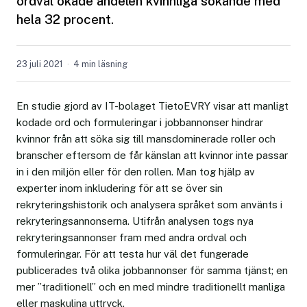
ordval ökade andelen kvinnliga sökande med
hela 32 procent.
23 juli 2021
4 min läsning
En studie gjord av IT-bolaget TietoEVRY visar att manligt
kodade ord och formuleringar i jobbannonser hindrar
kvinnor från att söka sig till mansdominerade roller och
branscher eftersom de får känslan att kvinnor inte passar
in i den miljön eller för den rollen. Man tog hjälp av
experter inom inkludering för att se över sin
rekryteringshistorik och analysera språket som använts i
rekryteringsannonserna. Utifrån analysen togs nya
rekryteringsannonser fram med andra ordval och
formuleringar. För att testa hur väl det fungerade
publicerades två olika jobbannonser för samma tjänst; en
mer ”traditionell” och en med mindre traditionellt manliga
eller maskulina uttryck.