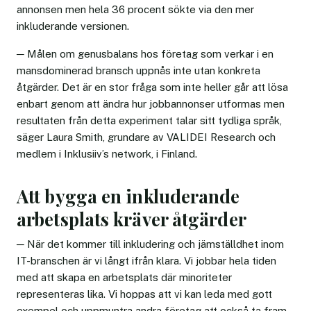
annonsen men hela 36 procent sökte via den mer
inkluderande versionen.
─ Målen om genusbalans hos företag som verkar i en
mansdominerad bransch uppnås inte utan konkreta
åtgärder. Det är en stor fråga som inte heller går att lösa
enbart genom att ändra hur jobbannonser utformas men
resultaten från detta experiment talar sitt tydliga språk,
säger Laura Smith, grundare av VALIDEI Research och
medlem i Inklusiiv’s network, i Finland.
Att bygga en inkluderande
arbetsplats kräver åtgärder
─ När det kommer till inkludering och jämställdhet inom
IT-branschen är vi långt ifrån klara. Vi jobbar hela tiden
med att skapa en arbetsplats där minoriteter
representeras lika. Vi hoppas att vi kan leda med gott
exempel och uppmuntra andra företag att också ta fram