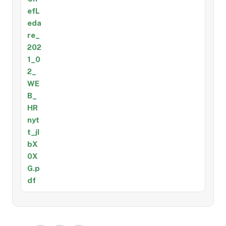
efL
eda
re_
202
1_0
2_
WE
B_
HR
nyt
t_jI
bX
0X
G.p
df