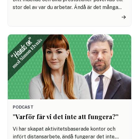
stor del av var du arbetar. Ändå är det många
som inte kan svara på frågan vad en
→
företagskultur är eller vad bolagets kultur
består av. HRnytt-podden är tillbaka med en ny
säsong – och först ut är ett samtal med Linus
Jonkman.
PODCAST
”Varför får vi det inte att fungera?”
Vi har skapat aktivitetsbaserade kontor och
infört distansarbete, ändå fungerar det inte.