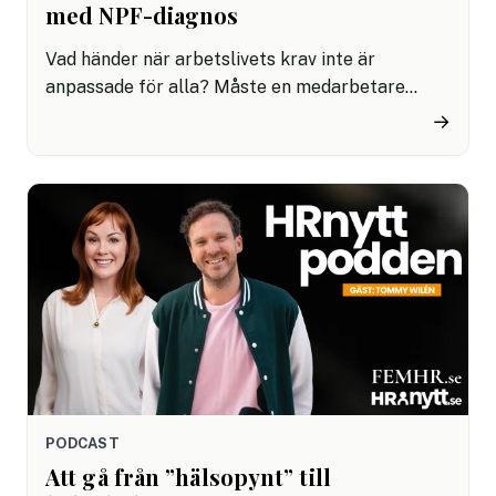
med NPF-diagnos
Vad händer när arbetslivets krav inte är
anpassade för alla? Måste en medarbetare
berätta om sin diagnos för sin arbetsgivare –
→
och vilka föreställningar och myter om NPF
lever fortfarande kvar i arbetslivet?
PODCAST
Att gå från ”hälsopynt” till