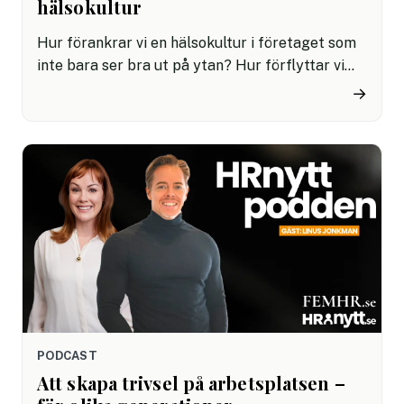
hälsokultur
Hur förankrar vi en hälsokultur i företaget som
inte bara ser bra ut på ytan? Hur förflyttar vi
ansvaret från individen till ledningen och stöttar
→
så att hälsoarbetet blir av? I det här avsnittet
träffar vi Tommy Wilén, leg naprapat och
ergonom som föreläser inom arbetsmiljö och har
skrivit boken ”Våga sitta lite fult”.
PODCAST
Att skapa trivsel på arbetsplatsen –