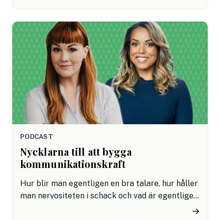
intressant fråga att ställa sig – vilken typ av
chef är det din organisation behöver? Det menar
Anki Udd, ledarskapsutvecklare som arbetar
med hållbara chefer och opinionsbildning och
hur det går att påverka chefer och ledares
förutsättningar.
PODCAST
Nycklarna till att bygga
kommunikationskraft
Hur blir man egentligen en bra talare, hur håller
man nervositeten i schack och vad är egentligen
allians-metoden? Det är frågor som vi gräver
→