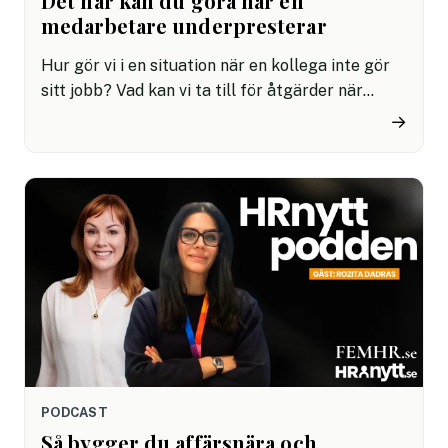
Det här kan du göra när en
medarbetare underpresterar
Hur gör vi i en situation när en kollega inte gör
sitt jobb? Vad kan vi ta till för åtgärder när
någon ständigt kommer för sent, inte levererar
→
eller har svårt att samarbeta?
PODCAST
Så bygger du affärsnära och