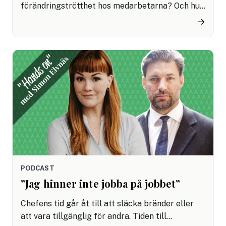
förändringströtthet hos medarbetarna? Och hur
skapar man tillit och motivation till förändring? I
→
den här serien av ”hands-on-avsnitt” träffar vi
Simon Elvnäs, expert på ledarskap, som svarar
på vanliga dilemman – och den här gången har
turen kommit till omorganisation och förändring.
PODCAST
”Jag hinner inte jobba på jobbet”
Chefens tid går åt till att släcka bränder eller
att vara tillgänglig för andra. Tiden till