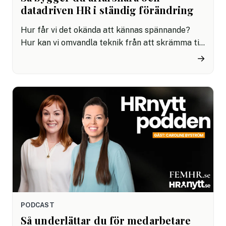
datadriven HR i ständig förändring
Hur får vi det okända att kännas spännande?
Hur kan vi omvandla teknik från att skrämma till
att underlätta och hur kommunicerar vi att
→
misstag är nödvändiga för att kunna nå
framgång? I det här avsnittet träffar vi Rozita
Dadras, som gått från systemutveckling till att
leda HR i ett snabbföränderligt telekombolag.
Som Chief HR Officer och Chief Internal Control
Officer på 3 Sverige har hon stor erfarenhet av
HR i en snabbrörlig marknad.
PODCAST
Så underlättar du för medarbetare