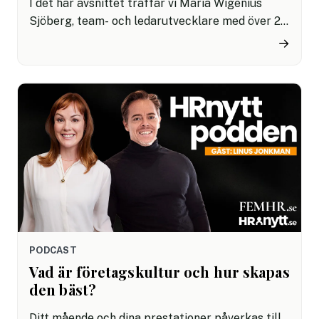
I det här avsnittet träffar vi Maria Wigenius
Sjöberg, team- och ledarutvecklare med över 20
års erfarenhet från både offentlig och privat
→
verksamhet. Hon arbetar med att stötta ledare
för att kunna bygga psykologisk trygghet – och
brinner för det livslånga lärandet.
PODCAST
Vad är företagskultur och hur skapas
den bäst?
Ditt mående och dina prestationer påverkas till