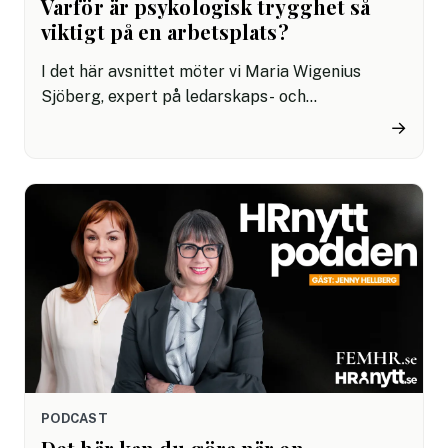
Varför är psykologisk trygghet så
viktigt på en arbetsplats?
I det här avsnittet möter vi Maria Wigenius
Sjöberg, expert på ledarskaps- och
organisationsutveckling med fokus på
→
arbetsmiljö och att bygga robusta team. Maria
hjälper även organisationer att hålla workshops i
psykologisk trygghet och ställa de rätta
frågorna.
PODCAST