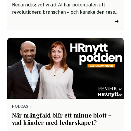
Redan idag vet vi att AI har potentialen att
revolutionera branschen – och kanske den resan
redan har börjat. Men hur ser framtiden ut och
→
vad behöver vi akta oss för? I det här avsnittet
försöker vi skapa en bättre förståelse för AI och
hur vi kan utnyttja verktyget för att ge oss det vi
vill ha och behöver.
PODCAST
När mångfald blir ett minne blott –
vad händer med ledarskapet?