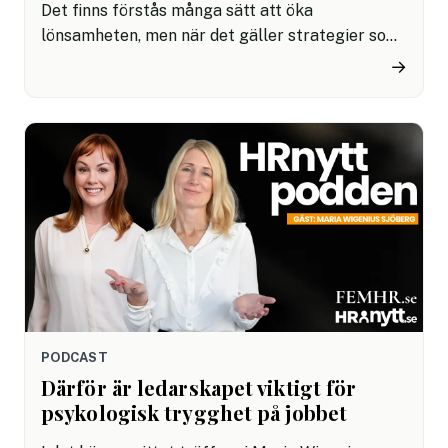
Det finns förstås många sätt att öka
lönsamheten, men när det gäller strategier som
verkligen stärker företagets varumärke och gör
→
stor skillnad för ert employer branding och nya
talanger, finns det en sak som är överlägsen –
nämligen jämställdhet och inkludering. Men hur
kopplar man inkludering till affärsnytta, vad ger
det egentligen i siffror, vilken strategi är bäst –
och vad säger forskningen?
PODCAST
Därför är ledarskapet viktigt för
psykologisk trygghet på jobbet