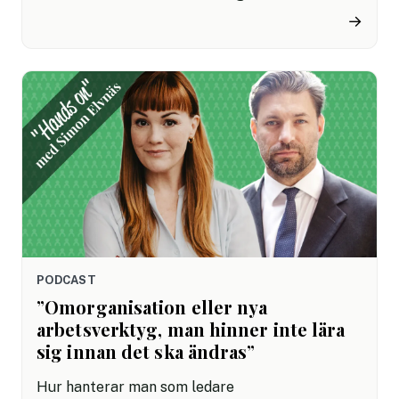
Förutsättningarna förändras ständigt – men vad
→
krävs för att få det att lyckas? I den här serien
av ”hands-on-avsnitt” träffar vi Simon Elvnäs,
expert på ledarskap, som svarar på vanliga
dilemman – och den här gången har turen
kommit till att få projekt att fungera.
PODCAST
”Omorganisation eller nya
arbetsverktyg, man hinner inte lära
sig innan det ska ändras”
Hur hanterar man som ledare