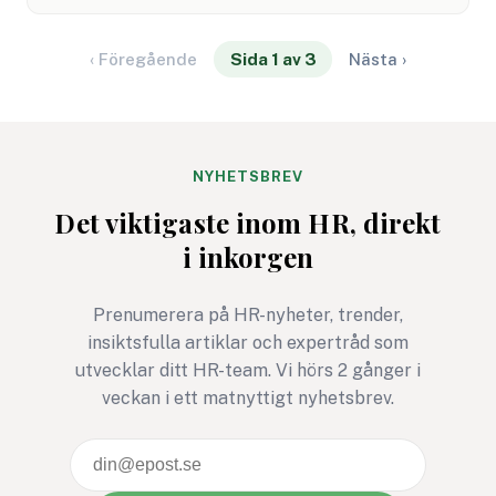
djupare i under det här avsnittet av HRpodden
som sändes live under mässan Möten och Event
den 22 februari – men som du nu kan ta del av i
‹ Föregående
Sida 1 av 3
Nästa ›
efterhand.
NYHETSBREV
Det viktigaste inom HR, direkt
i inkorgen
Prenumerera på HR-nyheter, trender,
insiktsfulla artiklar och expertråd som
utvecklar ditt HR-team. Vi hörs 2 gånger i
veckan i ett matnyttigt nyhetsbrev.