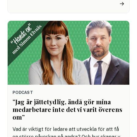
förberedelse blir knapp och det blir en ond
→
spiral. I den här serien av ”hands-on-avsnitt”
träffar vi Simon Elvnäs, expert på ledarskap,
som svarar på vanliga dilemman – och den här
gången har turen kommit till att få tid för att
jobba.
PODCAST
”Jag är jättetydlig, ändå gör mina
medarbetare inte det vi varit överens
om”
Vad är viktigt för ledare att utveckla för att få
en större påverkan på andra? Och hur skapar vi