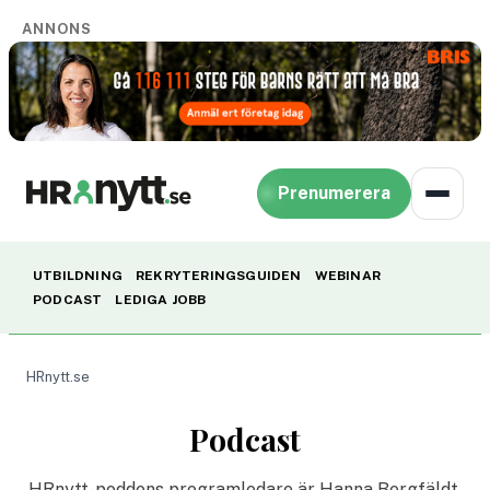
ANNONS
Prenumerera
UTBILDNING
REKRYTERINGSGUIDEN
WEBINAR
PODCAST
LEDIGA JOBB
HRnytt.se
Podcast
HRnytt-poddens programledare är Hanna Bergfäldt,