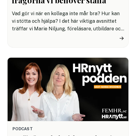
frågorna vi behöver ställa
Vad gör vi när en kollega inte mår bra? Hur kan
vi stötta och hjälpa? I det här viktiga avsnittet
träffar vi Marie Niljung, föreläsare, utbildare och
konsult med fokus på psykisk hälsa, arbetsmiljö
→
och suicidprevention, eller psykisk livräddning
som hon själv kallar det.
PODCAST