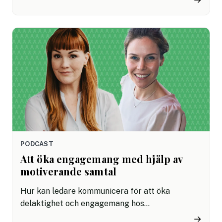
tillgång till så mycket mer forskning som inte
bara handlar om naturvetenskap utan också om
neurovetenskap. Det är inte längre löpande band
och verkstad, utan snarare engagemang,
samverkan och motivation som är modeorden.
Det ger en god plattform för hur vi kan arbeta
med feedback som verkligen gör skillnad.
PODCAST
Att öka engagemang med hjälp av
motiverande samtal
Hur kan ledare kommunicera för att öka
delaktighet och engagemang hos
medarbetarna? Hur hjälper man personer att
→