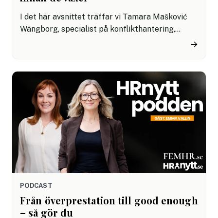
I det här avsnittet träffar vi Tamara Mašković
Wängborg, specialist på konflikthantering,
medgrundare till Medlingscentrum och
→
författare till boken ”När samarbetet skaver, en
ledares handbok i att förstå, förebygga och
hantera konflikter”. Här delar hon med sig av
bland annat hur små, subtila beteenden snabbt
kan förgifta en grupp och hur du som ledare kan
förebygga konflikter innan de blir alltför stora.
PODCAST
Från överprestation till good enough
– så gör du