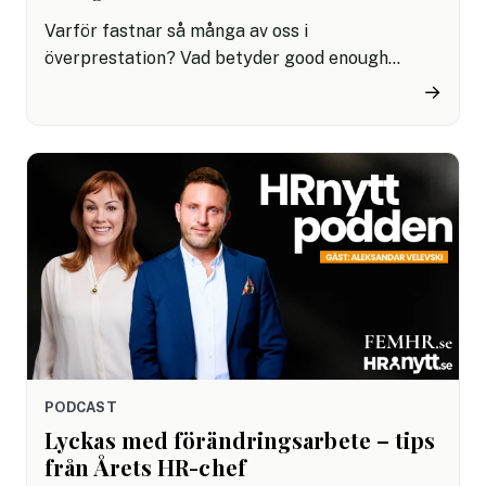
Varför fastnar så många av oss i
överprestation? Vad betyder good enough
egentligen och vad kan man göra för att komma
→
dit? Här talar vi med organisations- och
ledarutvecklaren Emma Vallin som driver
företaget Perfectly Lagom. Där hjälper hon
företag och ledare få ett hållbarare arbetssätt.
PODCAST
Lyckas med förändringsarbete – tips
från Årets HR-chef