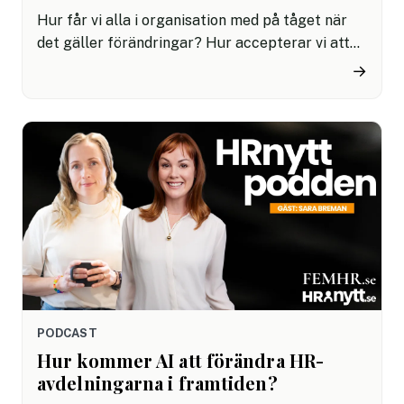
Hur får vi alla i organisation med på tåget när
det gäller förändringar? Hur accepterar vi att
ingen har facit och väcker viljan att jobba mot
→
svaret tillsammans? I det här avsnittet träffar vi
Alexander Velevski, HR chef för Sveriges Radio.
Han berättar om varför han tror han utsetts till
Årets HR-chef – och delar med sig av både
framgångsfaktorer och lärdomar från det
senaste året.
PODCAST
Hur kommer AI att förändra HR-
avdelningarna i framtiden?