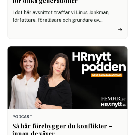
för olika generationer
I det här avsnittet träffar vi Linus Jonkman,
författare, föreläsare och grundare av
Värdeverket som hjälper organisationer att
→
förstå och utveckla sin företagskultur. Han
delar med sig om sin erfarenhet och råd kring
hur du kan få alla på arbetsplatsen att trivas
och samarbeta.
PODCAST
Så här förebygger du konflikter –
innan de växer