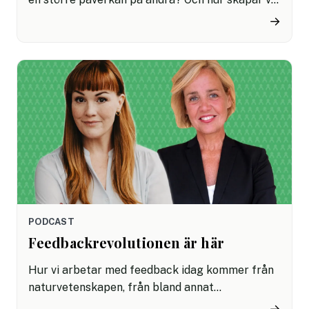
tydlighet i kommunikationen och våra
→
instruktioner? I den här serien av ”hands-on-
avsnitt” träffar vi Simon Elvnäs, expert på
ledarskap, som svarar på vanliga dilemman –
och den här gången har turen kommit till
kommunikation och tydlighet.
PODCAST
Feedbackrevolutionen är här
Hur vi arbetar med feedback idag kommer från
naturvetenskapen, från bland annat
ingenjörsskap och matematik. Men vi har också
→