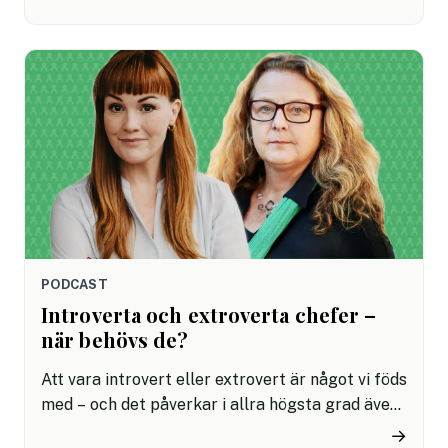
behålla de vanor som gynnar dem i arbetslivet
och stärka deras motivation i riktning mot olika
mål? Det är frågor som metoden Motiverande
samtal (Motivational Interviewing, MI) ger
konkreta svar på. I det här avsnittet får vi veta
varför det är så värdefullt att tidigt ge
medarbetarna ordet i ett möte, att förmedla ett
medvetet aktivt lyssnande och exempel på
samtalsstrategier för att främja dialog och
samarbete – oavsett om mötet sker på tu man
hand eller i en grupp.
PODCAST
Introverta och extroverta chefer –
när behövs de?
Att vara introvert eller extrovert är något vi föds
med – och det påverkar i allra högsta grad även
relationen till våra kollegor. Därför är det en
→