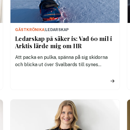
GÄSTKRÖNIKA
|
LEDARSKAP
Ledarskap på säker is: Vad 60 mil i
Arktis lärde mig om HR
Att packa en pulka, spänna på sig skidorna
och blicka ut över Svalbards till synes
oändliga glaciärer är en speciell känsla.
Framför oss låg 600 kilometer av Arktis
→
nyckfulla element. Under 34 dygn bytte vi ut
vardagens bekvämligheter mot bitande
stormar och frystorkad mat. Det blev en
intensivkurs i vad som krävs för att bygga
trygga team och leda i osäkerhet – lärdomar
som är precis lika relevanta på kontoret som
på glaciären.