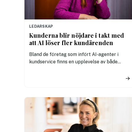
LEDARSKAP
Kunderna blir nöjdare i takt med
att AI löser fler kundärenden
Bland de företag som infört AI-agenter i
kundservice finns en upplevelse av både
snabbare hantering och nöjdare kunder visar
en ny rapport.
→