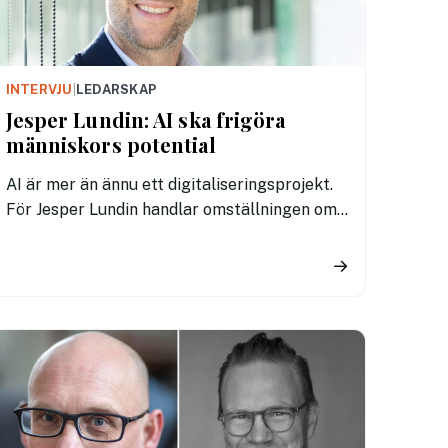
INTERVJU
|
LEDARSKAP
Jesper Lundin: AI ska frigöra
människors potential
AI är mer än ännu ett digitaliseringsprojekt.
För Jesper Lundin handlar omställningen om
att skapa en ny arbetsmodell där människor
och AI-agenter arbetar sida vid sida. Men det
→
kräver ledarskap, tillit och en kultur där
medarbetare vågar experimentera.