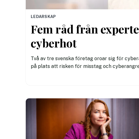
LEDARSKAP
Fem råd från expert
cyberhot
Två av tre svenska företag oroar sig för cyb
på plats att risken för misstag och cyberangr