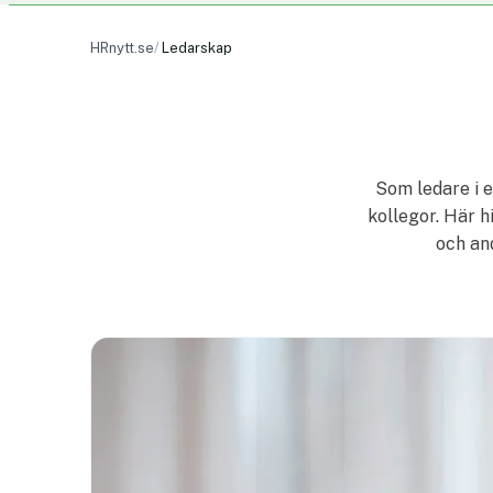
HRnytt.se
Ledarskap
Som ledare i e
kollegor. Här h
och and