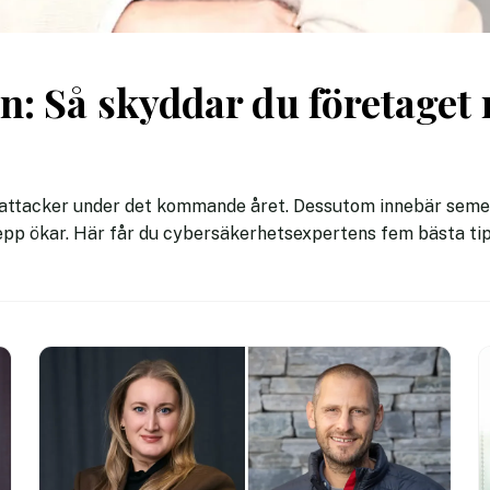
en: Så skyddar du företage
erattacker under det kommande året. Dessutom innebär seme
epp ökar. Här får du cybersäkerhetsexpertens fem bästa ti