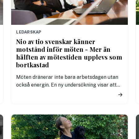
LEDARSKAP
Nio av tio svenskar känner
motstånd inför möten - Mer än
hälften av mötestiden upplevs som
bortkastad
Möten dränerar inte bara arbetsdagen utan
också energin. En ny undersökning visar att
87 procent av svenska medarbetare upplever
→
negativa känslor inför möten, samtidigt som
ineffektiva möten leder till betydande
kostnader för arbetsgivarna.