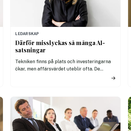
LEDARSKAP
Därför misslyckas så många AI-
satsningar
Tekniken finns på plats och investeringarna
ökar, men affärsvärdet uteblir ofta. De
företag som lyckas bäst med AI är inte
→
nödvändigtvis de som satsar mest pengar.
Avgörande är i stället hur tekniken integreras
i verksamheten, enligt nya rapporter.