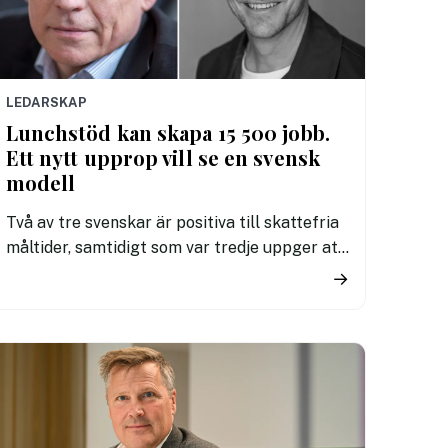
LEDARSKAP
Lunchstöd kan skapa 15 500 jobb.
Ett nytt upprop vill se en svensk
modell
Två av tre svenskar är positiva till skattefria
måltider, samtidigt som var tredje uppger att
de inte har råd med en ordentlig lunch. Nu
→
lanseras ett brett nationellt upprop som vill
göra lunchförmåner till en självklar del av
svenskt arbetsliv.