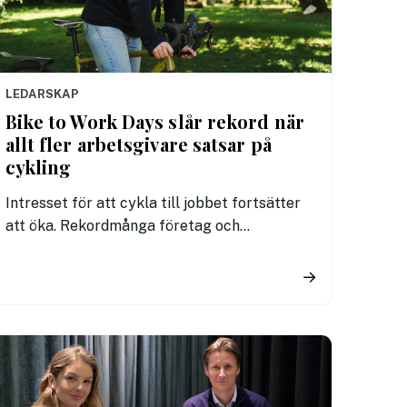
LEDARSKAP
Bike to Work Days slår rekord när
allt fler arbetsgivare satsar på
cykling
Intresset för att cykla till jobbet fortsätter
att öka. Rekordmånga företag och
medarbetare deltog i årets Bike to Work
Days. Under fem dagar cyklade deltagarna
→
tillsammans 14 826 kilometer.