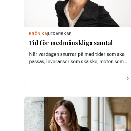
KRÖNIKA
|
LEDARSKAP
Tid för medmänskliga samtal
När vardagen snurrar på med tider som ska
passas, leveranser som ska ske, möten som
ska bokas och scheman matchas, är det lätt
att förlora så väl närvaron som vidsyntheten.
→
Två viktiga ingredienser för att finna och
fånga varandra i vårt psykiska mående. Risk
föreligger att vi missar både oss själva och
andra när livet skymmer sikten.