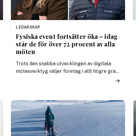
LEDARSKAP
Fysiska event fortsätter öka – idag
står de för över 72 procent av alla
möten
Trots den snabba utvecklingen av digitala
mötesverktyg väljer företag i allt högre grad
att träffas fysiskt. Ny statistik visar att
→
andelen fysiska event ökat tre år i rad och nu
utgör drygt 72 procent av alla event på
plattformen.