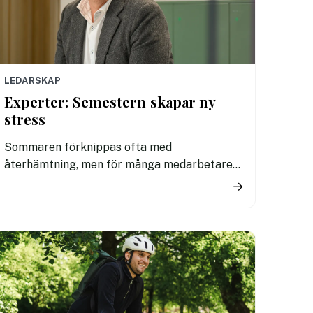
LEDARSKAP
Experter: Semestern skapar ny
stress
Sommaren förknippas ofta med
återhämtning, men för många medarbetare
innebär semesterperioden ökad stress. Det
→
visar en ny undersökning där experter
samtidigt larmar om att stressnivåerna i
arbetslivet har stigit kraftigt de senaste
åren.