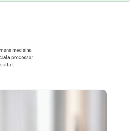
ammans med sina
ociala processer
esultat.