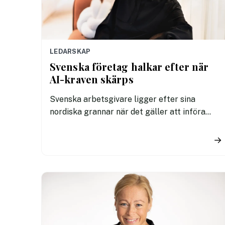
LEDARSKAP
Svenska företag halkar efter när
AI-kraven skärps
Svenska arbetsgivare ligger efter sina
nordiska grannar när det gäller att införa
tydliga regler för användningen av AI. En ny
undersökning visar att fler svenska
→
kontorsarbetare än i Danmark och Finland
saknar riktlinjer för hur tekniken får
användas i arbetet.