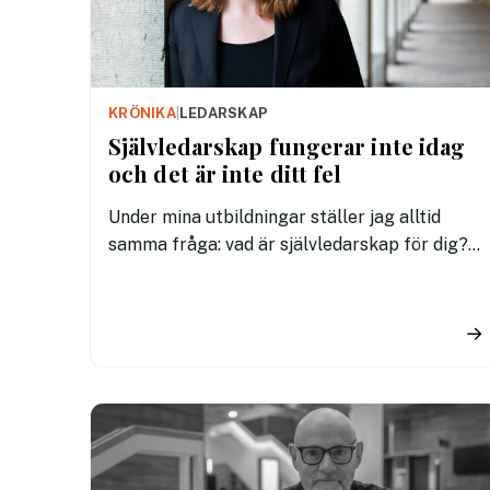
KRÖNIKA
|
LEDARSKAP
Självledarskap fungerar inte idag
och det är inte ditt fel
Under mina utbildningar ställer jag alltid
samma fråga: vad är självledarskap för dig?
Svaren är nästan alltid desamma. Bli mer
produktiv. Effektivare. Leda mig själv bättre.
→