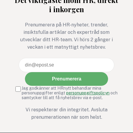
beteendevetare kallar
över.
i inkorgen
”Den mörka triaden” –
samlingsnamnet för
människans tre mest
Prenumerera på HR-nyheter, trender,
destruktiva drag:
insiktsfulla artiklar och expertråd som
narcissism, psykopati och
utvecklar ditt HR-team. Vi hörs 2 gånger i
machiavellianism (en
veckan i ett matnyttigt nyhetsbrev.
cynisk och manipulativ
attityd).
Prenumerera
Jag godkänner att HRnytt behandlar mina
personuppgifter enligt
personuppgiftspolicyn
och
samtycker till att få nyhetsbrev via e-post.
Vi respekterar din integritet. Avsluta
prenumerationen när som helst.