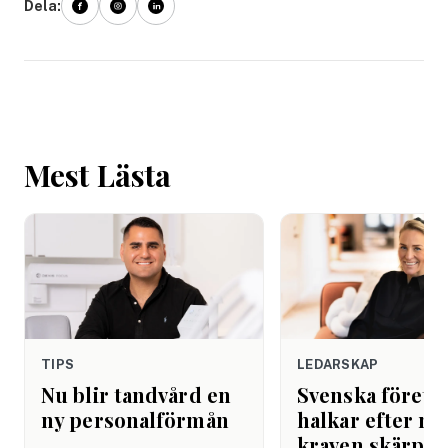
Dela:
Mest Lästa
TIPS
LEDARSKAP
Nu blir tandvård en
Svenska företa
ny personalförmån
halkar efter när
kraven skärps