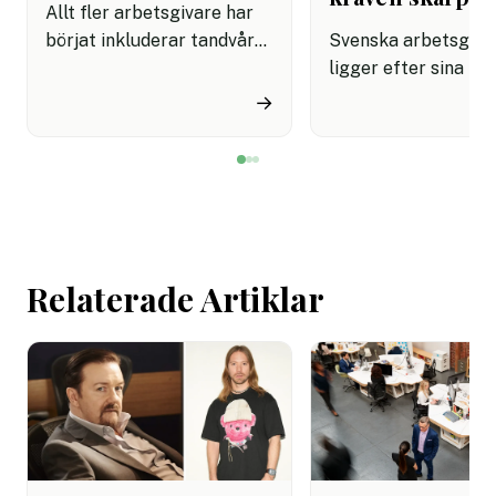
Allt fler arbetsgivare har
börjat inkluderar tandvård i
Svenska arbetsgiva
sina förmånspaket
ligger efter sina no
samtidigt som nära en
grannar när det gäll
→
miljon svenskar uppger att
införa tydliga regle
de avstår tandvård av
användningen av AI.
ekonomiska skäl.
undersökning visar a
svenska kontorsarb
än i Danmark och Fi
saknar riktlinjer för
Relaterade Artiklar
tekniken får använd
arbetet.