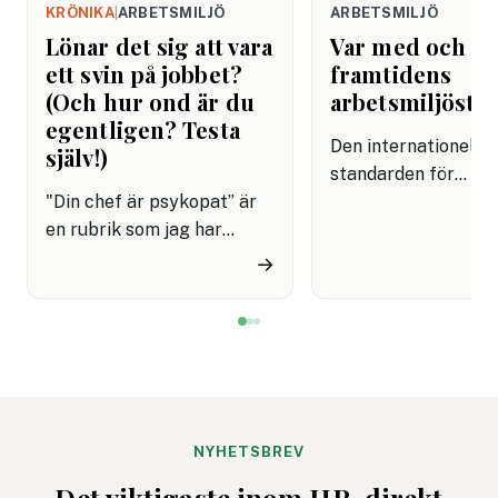
KRÖNIKA
|
ARBETSMILJÖ
ARBETSMILJÖ
Lönar det sig att vara
Var med och f
ett svin på jobbet?
framtidens
(Och hur ond är du
arbetsmiljösta
egentligen? Testa
Den internationella
själv!)
standarden för
"Din chef är psykopat” är
arbetsmiljöledning,
en rubrik som jag har
45001, är på väg att
skrivit ungefär hundra
uppdateras och
→
gånger genom åren. Oftast
remissförslaget är 
har jag bildsatt den med
för synpunkter. Det
David Brent från ”The
företag, myndighet
Office”, men ett ännu bättre
andra intressenter 
exempel är Frank
möjlighet att påver
Underwood i ”House of
standard som vägle
Cards”. Han är den ultimata
organisationers
NYHETSBREV
nidbilden av det
arbetsmiljöarbete v
Det viktigaste inom HR, direkt