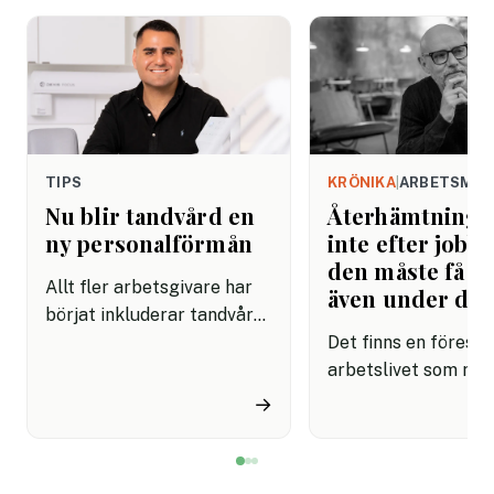
TIPS
KRÖNIKA
|
ARBETSMIL
Nu blir tandvård en
Återhämtning b
ny personalförmån
inte efter jobbe
den måste få pl
Allt fler arbetsgivare har
även under da
börjat inkluderar tandvård i
sina förmånspaket
Det finns en förestäl
samtidigt som nära en
arbetslivet som må
miljon svenskar uppger att
fortfarande styrs av. A
→
de avstår tandvård av
återhämtning är nå
ekonomiska skäl.
kommer senare. Efte
mötet. Efter sista