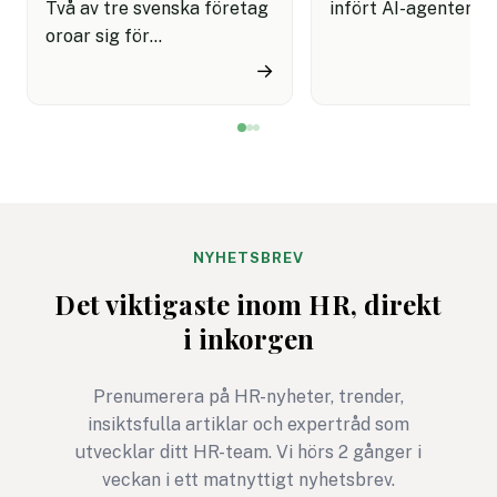
Två av tre svenska företag
infört AI-agenter i
oroar sig för
kundservice finns e
cyberattacker under det
upplevelse av både
→
kommande året. Dessutom
snabbare hantering
innebär semestertider med
nöjdare kunder visar
vikarier och färre
rapport.
medarbetare på plats att
risken för misstag och
cyberangrepp ökar. Här
får du
NYHETSBREV
cybersäkerhetsexpertens
Det viktigaste inom HR, direkt
fem bästa tips för ett
i inkorgen
säkrare sommarkontor.
Prenumerera på HR-nyheter, trender,
insiktsfulla artiklar och expertråd som
utvecklar ditt HR-team. Vi hörs 2 gånger i
veckan i ett matnyttigt nyhetsbrev.