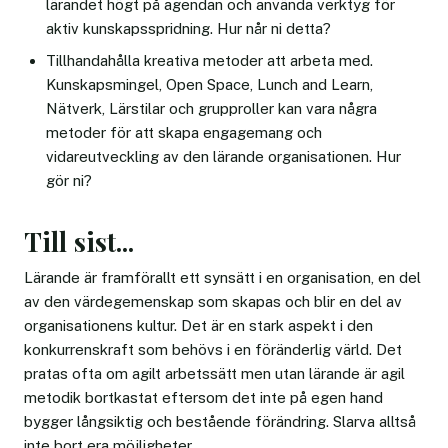
lärandet högt på agendan och använda verktyg för
aktiv kunskapsspridning. Hur når ni detta?
Tillhandahålla kreativa metoder att arbeta med.
Kunskapsmingel, Open Space, Lunch and Learn,
Nätverk, Lärstilar och grupproller kan vara några
metoder för att skapa engagemang och
vidareutveckling av den lärande organisationen. Hur
gör ni?
Till sist...
Lärande är framförallt ett synsätt i en organisation, en del
av den värdegemenskap som skapas och blir en del av
organisationens kultur. Det är en stark aspekt i den
konkurrenskraft som behövs i en föränderlig värld. Det
pratas ofta om agilt arbetssätt men utan lärande är agil
metodik bortkastat eftersom det inte på egen hand
bygger långsiktig och bestående förändring. Slarva alltså
inte bort era möjligheter.