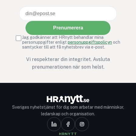
Prenumerera
Jag godkänner att HRnytt behandlar mina
personuppgifter enligt
personuppgiftspolicyn
och
samtycker till att få nyhetsbrev via e-post.
Vi respekterar din integritet. Avsluta
prenumerationen när som helst.
Sveriges nyhetstjänst för dig som arbetar med människor,
ledarskap och organisation.
HRNYTT