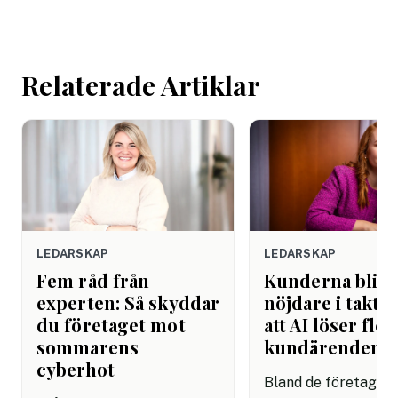
mejlet. Efter
arbetsdagen. Efte
helgen. Efter seme
Relaterade Artiklar
LEDARSKAP
LEDARSKAP
Fem råd från
Kunderna blir
experten: Så skyddar
nöjdare i takt 
du företaget mot
att AI löser fler
sommarens
kundärenden
cyberhot
Bland de företag s