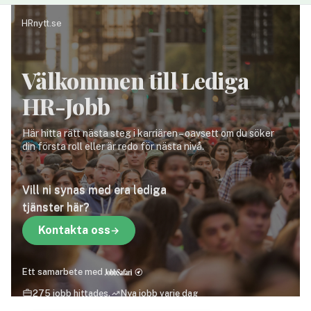
HRnytt.se
Välkommen till Lediga
HR-Jobb
Här hitta rätt nästa steg i karriären – oavsett om du söker
din första roll eller är redo för nästa nivå.
Vill ni synas med era lediga
tjänster här?
Kontakta oss
Ett samarbete med
275 jobb hittades.
Nya jobb varje dag