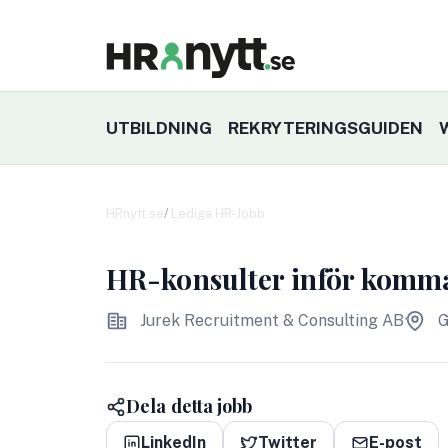
UTBILDNING
REKRYTERINGSGUIDEN
HRnytt.se
Lediga HR-Jobb
HR-konsulter inför komm
Jurek Recruitment & Consulting AB
G
Dela detta jobb
LinkedIn
Twitter
E-post