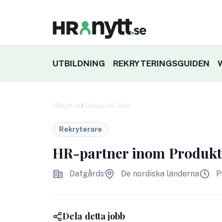
UTBILDNING
REKRYTERINGSGUIDEN
HRnytt.se
Lediga HR-Jobb
Rekryterare
HR-partner inom Produkt
Dafgårds
De nordiska länderna
P
Dela detta jobb