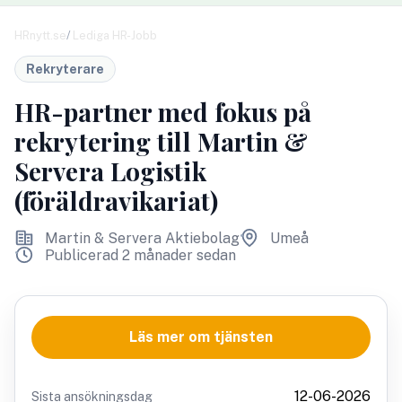
HRnytt.se
Lediga HR-Jobb
Rekryterare
HR-partner med fokus på
rekrytering till Martin &
Servera Logistik
(föräldravikariat)
Martin & Servera Aktiebolag
Umeå
Publicerad 2 månader sedan
Läs mer om tjänsten
12-06-2026
Sista ansökningsdag