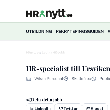
UTBILDNING
REKRYTERINGSGUIDEN
HRnytt.se
Lediga HR-Jobb
HR-specialist till Ursvik
Wikan Personal
Skellefteå
Publi
Dela detta jobb
LinkedIn
Twitter
E-post