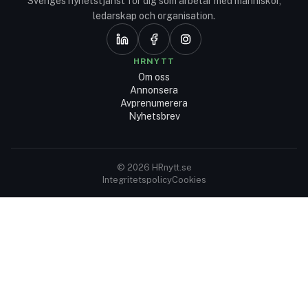
Sveriges nyhetstjänst för dig som arbetar med människor,
ledarskap och organisation.
HRNYTT
Om oss
Annonsera
Avprenumerera
Nyhetsbrev
© 2026 HRnytt.se
Integritetspolicy
Cookies