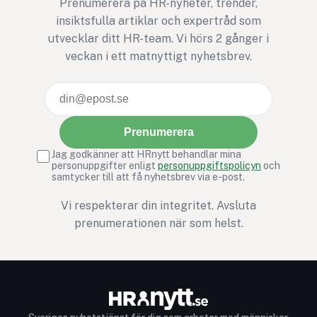
Prenumerera på HR-nyheter, trender,
insiktsfulla artiklar och expertråd som
utvecklar ditt HR-team. Vi hörs 2 gånger i
veckan i ett matnyttigt nyhetsbrev.
Prenumerera
Jag godkänner att HRnytt behandlar mina
personuppgifter enligt
personuppgiftspolicyn
och
samtycker till att få nyhetsbrev via e-post.
Vi respekterar din integritet. Avsluta
prenumerationen när som helst.