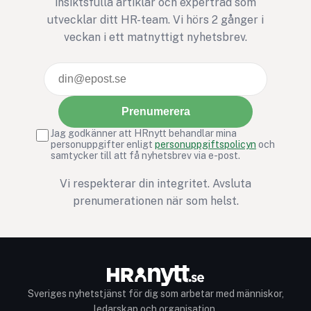
insiktsfulla artiklar och expertråd som
utvecklar ditt HR-team. Vi hörs 2 gånger i
veckan i ett matnyttigt nyhetsbrev.
Prenumerera
Jag godkänner att HRnytt behandlar mina
personuppgifter enligt
personuppgiftspolicyn
och
samtycker till att få nyhetsbrev via e-post.
Vi respekterar din integritet. Avsluta
prenumerationen när som helst.
Sveriges nyhetstjänst för dig som arbetar med människor,
ledarskap och organisation.