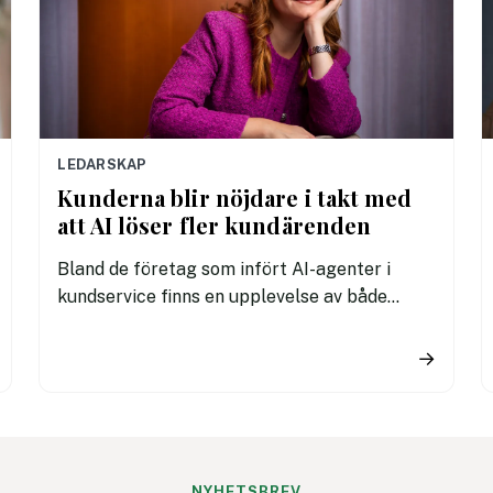
LEDARSKAP
Kunderna blir nöjdare i takt med
att AI löser fler kundärenden
Bland de företag som infört AI-agenter i
kundservice finns en upplevelse av både
snabbare hantering och nöjdare kunder visar
en ny rapport.
→
NYHETSBREV