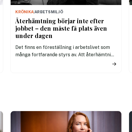
KRÖNIKA
|
ARBETSMILJÖ
Återhämtning börjar inte efter
jobbet – den måste få plats även
under dagen
Det finns en föreställning i arbetslivet som
många fortfarande styrs av. Att återhämtning
är något som kommer senare. Efter sista
→
mötet. Efter sista mejlet. Efter
arbetsdagen. Efter helgen. Efter
semestern.