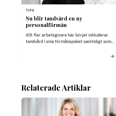
TIPS
Nu blir tandvård en ny
personalförmån
Allt fler arbetsgivare har börjat inkluderar
tandvård i sina förmånspaket samtidigt som
nära en miljon svenskar uppger att de avstår
tandvård av ekonomiska skäl.
→
Relaterade Artiklar