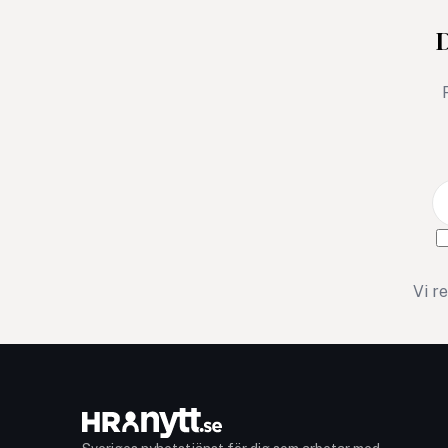
D
Vi r