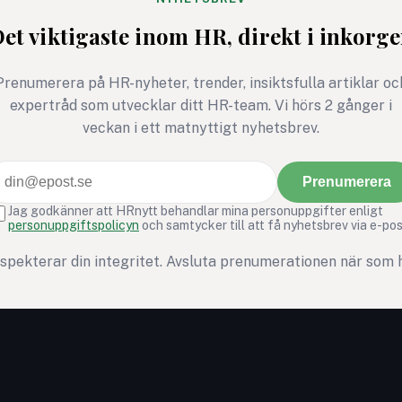
et viktigaste inom HR, direkt i inkorg
Prenumerera på HR-nyheter, trender, insiktsfulla artiklar oc
expertråd som utvecklar ditt HR-team. Vi hörs 2 gånger i
veckan i ett matnyttigt nyhetsbrev.
Prenumerera
Jag godkänner att HRnytt behandlar mina personuppgifter enligt
personuppgiftspolicyn
och samtycker till att få nyhetsbrev via e-pos
espekterar din integritet. Avsluta prenumerationen när som h