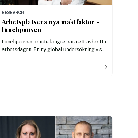
RESEARCH
Arbetsplatsens nya maktfaktor -
lunchpausen
Lunchpausen är inte längre bara ett avbrott i
arbetsdagen. En ny global undersökning visar
att hur och vad vi äter på jobbet i allt högre
grad påverkar både prestation, trivsel och
→
arbetsgivarnas attraktionskraft.