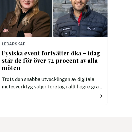
LEDARSKAP
Fysiska event fortsätter öka – idag
står de för över 72 procent av alla
möten
Trots den snabba utvecklingen av digitala
mötesverktyg väljer företag i allt högre grad
att träffas fysiskt. Ny statistik visar att
→
andelen fysiska event ökat tre år i rad och nu
utgör drygt 72 procent av alla event på
plattformen.