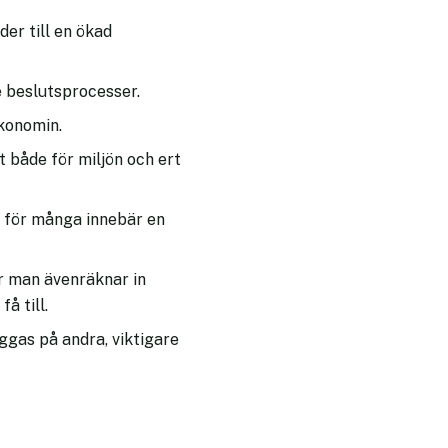
der till en ökad
e beslutsprocesser.
ekonomin.
t både för miljön och ert
et för många innebär en
är man ävenräknar in
å till.
äggas på andra, viktigare