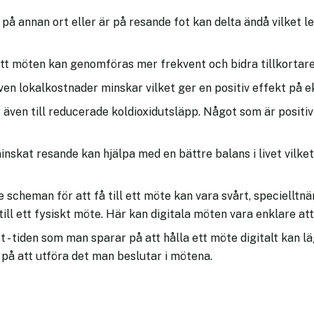
å annan ort eller är på resande fot kan delta ändå vilket le
tt möten kan genomföras mer frekvent och bidra tillkortar
ven lokalkostnader minskar vilket ger en positiv effekt på 
även till reducerade koldioxidutsläpp. Något som är positiv
minskat resande kan hjälpa med en bättre balans i livet vilk
 scheman för att få till ett möte kan vara svårt, specielltn
 till ett fysiskt möte. Här kan digitala möten vara enklare att f
t - tiden som man sparar på att hålla ett möte digitalt kan l
 på att utföra det man beslutar i mötena.