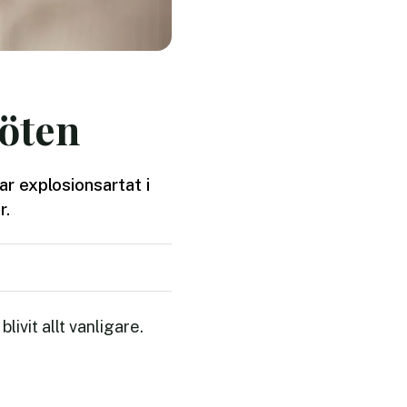
möten
ar explosionsartat i
r.
ivit allt vanligare.