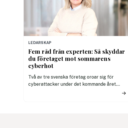
LEDARSKAP
Fem råd från experten: Så skyddar
du företaget mot sommarens
cyberhot
Två av tre svenska företag oroar sig för
cyberattacker under det kommande året.
Dessutom innebär semestertider med
→
vikarier och färre medarbetare på plats att
risken för misstag och cyberangrepp ökar.
Här får du cybersäkerhetsexpertens fem
bästa tips för ett säkrare sommarkontor.