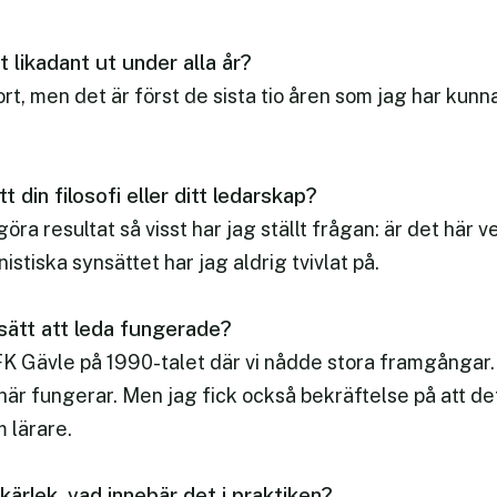
t likadant ut under alla år?
jort, men det är först de sista tio åren som jag har kunn
t din filosofi eller ditt ledarskap?
göra resultat så visst har jag ställt frågan: är det här 
tiska synsättet har jag aldrig tvivlat på.
 sätt att leda fungerade?
IFK Gävle på 1990-talet där vi nådde stora framgångar.
 här fungerar. Men jag fick också bekräftelse på att de
m lärare.
ig kärlek, vad innebär det i praktiken?