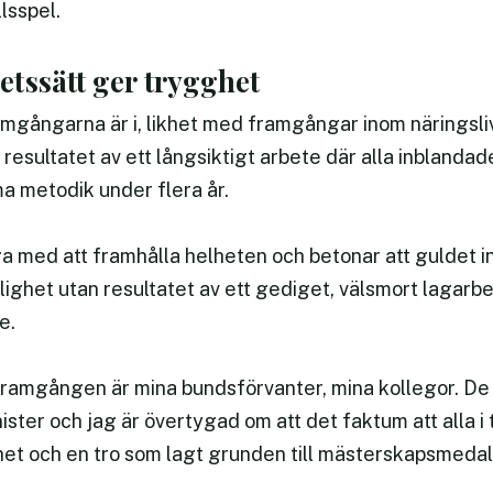
lsspel.
tssätt ger trygghet
mgångarna är i, likhet med framgångar inom näringsliv
resultatet av ett långsiktigt arbete där alla inblanda
 metodik under flera år.
a med att framhålla helheten och betonar att guldet in
ighet utan resultatet av ett gediget, välsmort lagarbe
e.
ramgången är mina bundsförvanter, mina kollegor. De
nister och jag är övertygad om att det faktum att alla
et och en tro som lagt grunden till mästerskapsmedal