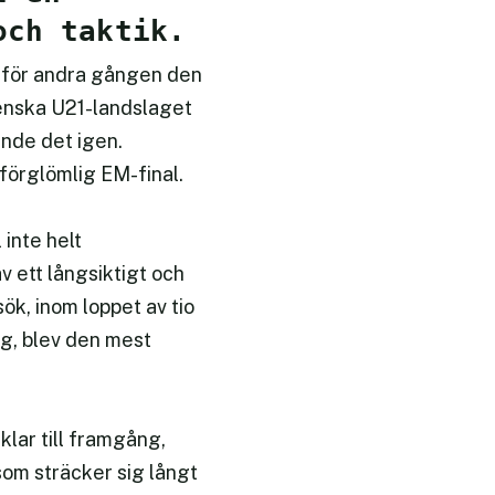
och taktik.
l för andra gången den
venska U21-landslaget
ände det igen.
förglömlig EM-final.
inte helt
v ett långsiktigt och
k, inom loppet av tio
ng, blev den mest
lar till framgång,
som sträcker sig långt