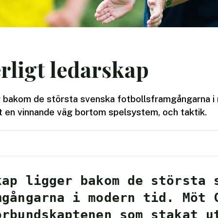
rligt ledarskap
r bakom de största svenska fotbollsframgångarna i
 en vinnande väg bortom spelsystem, och taktik.
kap ligger bakom de största 
mgångarna i modern tid. Möt 
örbundskaptenen som stakat u