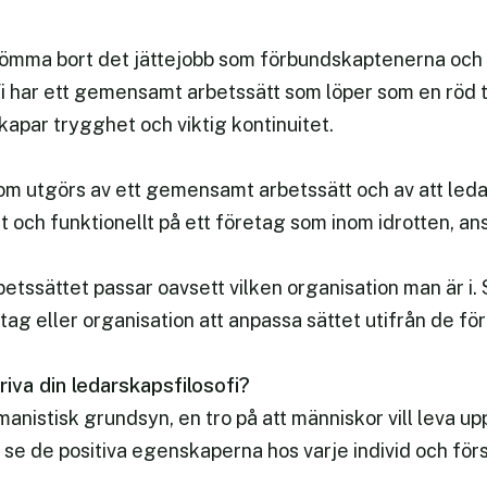
lömma bort det jättejobb som förbundskaptenerna och 
Vi har ett gemensamt arbetssätt som löper som en röd
kapar trygghet och viktig kontinuitet.
som utgörs av ett gemensamt arbetssätt och av att le
t och funktionellt på ett företag som inom idrotten, ans
arbetssättet passar oavsett vilken organisation man är i.
retag eller organisation att anpassa sättet utifrån de fö
iva din ledarskapsfilosofi?
anistisk grundsyn, en tro på att människor vill leva upp
t se de positiva egenskaperna hos varje individ och fö