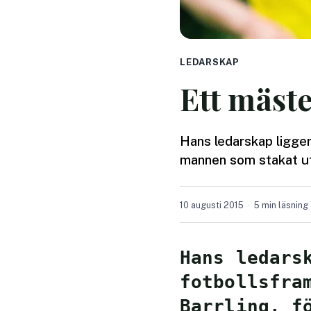
LEDARSKAP
Ett mäste
Hans ledarskap ligge
mannen som stakat ut
10 augusti 2015
5 min läsning
Hans ledars
fotbollsfra
Barrling, f