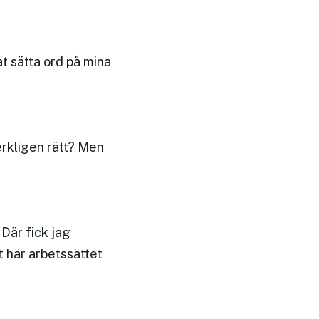
at sätta ord på mina
verkligen rätt? Men
 Där fick jag
t här arbetssättet