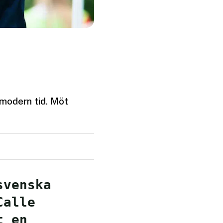
 modern tid. Möt
svenska
Calle
t en