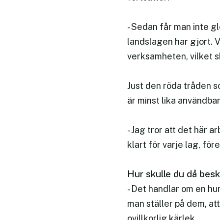
- Sedan får man inte g
landslagen har gjort. 
verksamheten, vilket s
Just den röda tråden 
är minst lika användbar
- Jag tror att det här 
klart för varje lag, fö
Hur skulle du då beskr
- Det handlar om en hum
man ställer på dem, at
ovillkorlig kärlek.