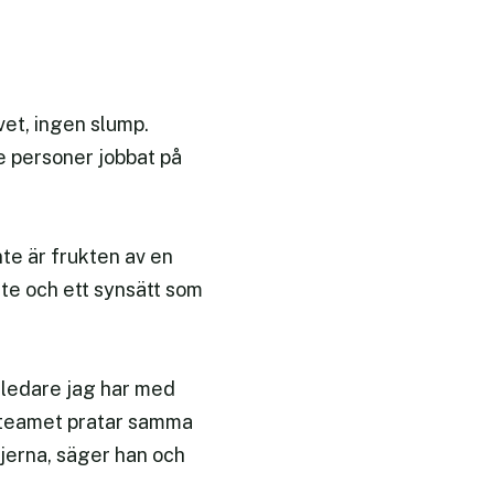
et, ingen slump.
de personer jobbat på
te är frukten av en
te och ett synsätt som
 ledare jag har med
 i teamet pratar samma
jerna, säger han och