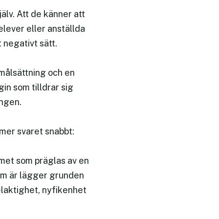
jälv. Att de känner att
elever eller anställda
 negativt sätt.
 målsättning och en
in som tilldrar sig
ången.
mer svaret snabbt:
amet som präglas av en
om är lägger grunden
elaktighet, nyfikenhet