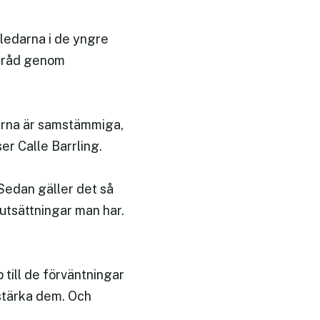
ledarna i de yngre
 tråd genom
darna är samstämmiga,
er Calle Barrling.
 Sedan gäller det så
rutsättningar man har.
 till de förväntningar
rstärka dem. Och