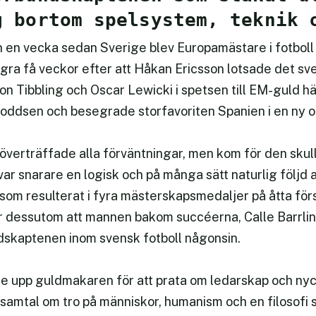
g bortom spelsystem, teknik 
än en vecka sedan Sverige blev Europamästare i fotbol
gra få veckor efter att Håkan Ericsson lotsade det s
on Tibbling och Oscar Lewicki i spetsen till EM-guld h
oddsen och besegrade storfavoriten Spanien i en ny o
erträffade alla förväntningar, men kom för den skull 
r snarare en logisk och på många sätt naturlig följd a
om resulterat i fyra mästerskapsmedaljer på åtta försö
ar dessutom att mannen bakom succéerna, Calle Barrli
skaptenen inom svensk fotboll någonsin.
e upp guldmakaren för att prata om ledarskap och nyck
amtal om tro på människor, humanism och en filosofi 