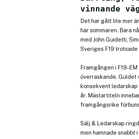
vinnande vä
Det har gått lite mer 
här sommaren. Bara nå
med John Guidetti, Sim
Sveriges F19 trotsade 
Framgången i F19-EM öv
överraskande. Guldet va
konsekvent ledarskap s
år. Mästartiteln inneb
framgångsrike förbund
Sälj & Ledarskap ringd
men hamnade snabbt i s