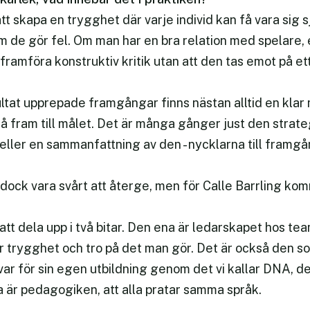
att skapa en trygghet där varje individ kan få vara sig s
m de gör fel. Om man har en bra relation med spelare, 
 framföra konstruktiv kritik utan att den tas emot på ett
ultat upprepade framgångar finns nästan alltid en klar
 nå fram till målet. Det är många gånger just den strateg
ller en sammanfattning av den - nycklarna till framg
ock vara svårt att återge, men för Calle Barrling kom
att dela upp i två bitar. Den ena är ledarskapet hos te
 trygghet och tro på det man gör. Det är också den s
nsvar för sin egen utbildning genom det vi kallar DNA, d
a är pedagogiken, att alla pratar samma språk.