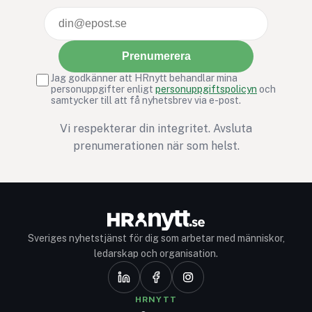
Prenumerera
Jag godkänner att HRnytt behandlar mina
personuppgifter enligt
personuppgiftspolicyn
och
samtycker till att få nyhetsbrev via e-post.
Vi respekterar din integritet. Avsluta
prenumerationen när som helst.
Sveriges nyhetstjänst för dig som arbetar med människor,
ledarskap och organisation.
HRNYTT