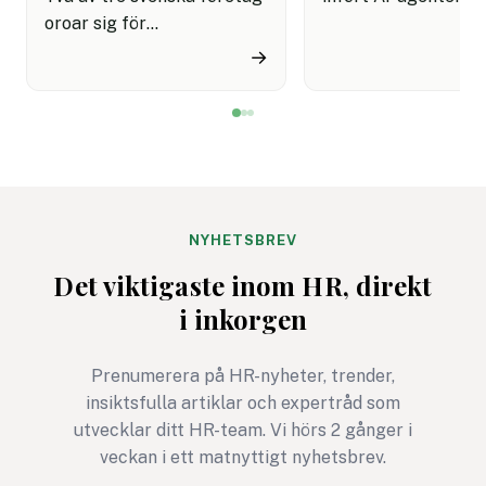
oroar sig för
kundservice finns e
cyberattacker under det
upplevelse av både
→
kommande året. Dessutom
snabbare hantering
innebär semestertider med
nöjdare kunder visar
vikarier och färre
rapport.
medarbetare på plats att
risken för misstag och
cyberangrepp ökar. Här
får du
NYHETSBREV
cybersäkerhetsexpertens
Det viktigaste inom HR, direkt
fem bästa tips för ett
i inkorgen
säkrare sommarkontor.
Prenumerera på HR-nyheter, trender,
insiktsfulla artiklar och expertråd som
utvecklar ditt HR-team. Vi hörs 2 gånger i
veckan i ett matnyttigt nyhetsbrev.