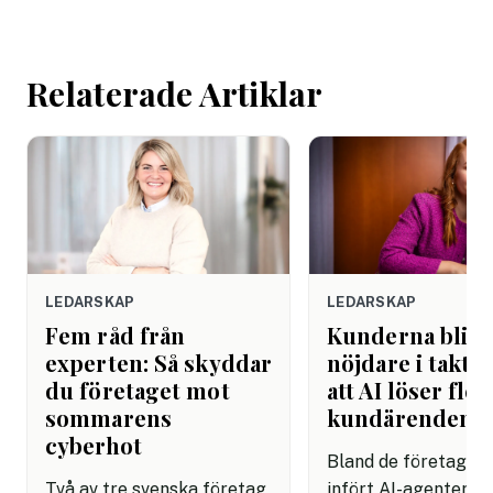
mejlet. Efter
arbetsdagen. Efte
helgen. Efter seme
Relaterade Artiklar
LEDARSKAP
LEDARSKAP
Fem råd från
Kunderna blir
experten: Så skyddar
nöjdare i takt 
du företaget mot
att AI löser fler
sommarens
kundärenden
cyberhot
Bland de företag s
Två av tre svenska företag
infört AI-agenter i