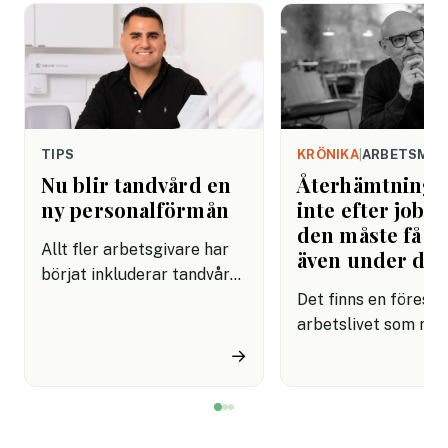
TIPS
KRÖNIKA
|
ARBETSMIL
Nu blir tandvård en
Återhämtning b
ny personalförmån
inte efter jobbe
den måste få pl
Allt fler arbetsgivare har
även under da
börjat inkluderar tandvård i
sina förmånspaket
Det finns en förestäl
samtidigt som nära en
arbetslivet som må
miljon svenskar uppger att
fortfarande styrs av. A
→
de avstår tandvård av
återhämtning är nå
ekonomiska skäl.
kommer senare. Efte
mötet. Efter sista