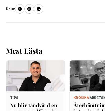
Dela:
Mest Lästa
TIPS
KRÖNIKA
|
ARBETSMIL
Nu blir tandvård en
Återhämtning b