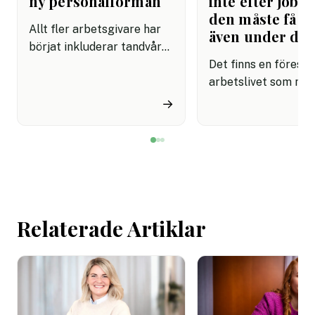
ny personalförmån
inte efter jobbe
den måste få pl
Allt fler arbetsgivare har
även under da
börjat inkluderar tandvård i
sina förmånspaket
Det finns en förestäl
samtidigt som nära en
arbetslivet som må
miljon svenskar uppger att
fortfarande styrs av. A
→
de avstår tandvård av
återhämtning är nå
ekonomiska skäl.
kommer senare. Efte
mötet. Efter sista
mejlet. Efter
arbetsdagen. Efte
helgen. Efter seme
Relaterade Artiklar