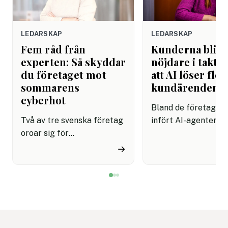
LEDARSKAP
LEDARSKAP
Fem råd från
Kunderna blir
experten: Så skyddar
nöjdare i takt 
du företaget mot
att AI löser fler
sommarens
kundärenden
cyberhot
Bland de företag s
Två av tre svenska företag
infört AI-agenter i
oroar sig för
kundservice finns e
cyberattacker under det
upplevelse av både
→
kommande året. Dessutom
snabbare hantering
innebär semestertider med
nöjdare kunder visar
vikarier och färre
rapport.
medarbetare på plats att
risken för misstag och
cyberangrepp ökar. Här