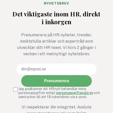
får du
NYHETSBREV
cybersäkerhetsexpertens
Det viktigaste inom HR, direkt
fem bästa tips för ett
i inkorgen
säkrare sommarkontor.
Prenumerera på HR-nyheter, trender,
insiktsfulla artiklar och expertråd som
utvecklar ditt HR-team. Vi hörs 2 gånger i
veckan i ett matnyttigt nyhetsbrev.
Prenumerera
Jag godkänner att HRnytt behandlar mina
personuppgifter enligt
personuppgiftspolicyn
och
samtycker till att få nyhetsbrev via e-post.
Vi respekterar din integritet. Avsluta