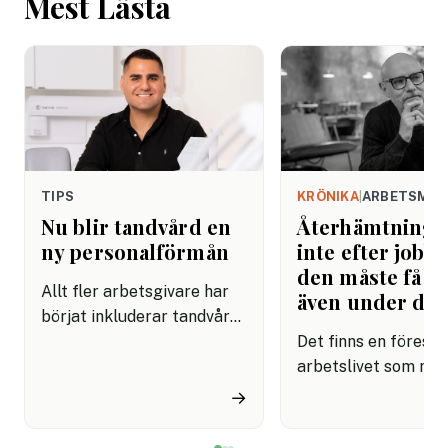
Mest Lästa
TIPS
KRÖNIKA
|
ARBETSMIL
Nu blir tandvård en
Återhämtning b
ny personalförmån
inte efter jobbe
den måste få pl
Allt fler arbetsgivare har
även under da
börjat inkluderar tandvård i
sina förmånspaket
Det finns en förestäl
samtidigt som nära en
arbetslivet som må
miljon svenskar uppger att
fortfarande styrs av. A
→
de avstår tandvård av
återhämtning är nå
ekonomiska skäl.
kommer senare. Efte