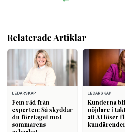
mötet. Efter sista
mejlet. Efter
arbetsdagen. Efte
helgen. Efter seme
Relaterade Artiklar
LEDARSKAP
LEDARSKAP
Fem råd från
Kunderna blir
experten: Så skyddar
nöjdare i takt 
du företaget mot
att AI löser fler
sommarens
kundärenden
cyberhot