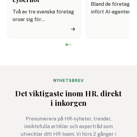
Bland de företag s
Två av tre svenska företag
infört AI-agenter i
oroar sig för
kundservice finns e
cyberattacker under det
upplevelse av både
→
kommande året. Dessutom
snabbare hantering
innebär semestertider med
nöjdare kunder visar
vikarier och färre
rapport.
medarbetare på plats att
risken för misstag och
cyberangrepp ökar. Här
får du
NYHETSBREV
cybersäkerhetsexpertens
Det viktigaste inom HR, direkt
fem bästa tips för ett
i inkorgen
säkrare sommarkontor.
Prenumerera på HR-nyheter, trender,
insiktsfulla artiklar och expertråd som
utvecklar ditt HR-team. Vi hörs 2 gånger i