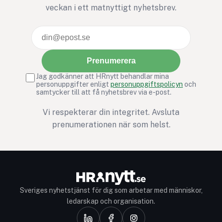
veckan i ett matnyttigt nyhetsbrev.
Prenumerera
Jag godkänner att HRnytt behandlar mina
personuppgifter enligt
personuppgiftspolicyn
och
samtycker till att få nyhetsbrev via e-post.
Vi respekterar din integritet. Avsluta
prenumerationen när som helst.
Sveriges nyhetstjänst för dig som arbetar med människor,
ledarskap och organisation.