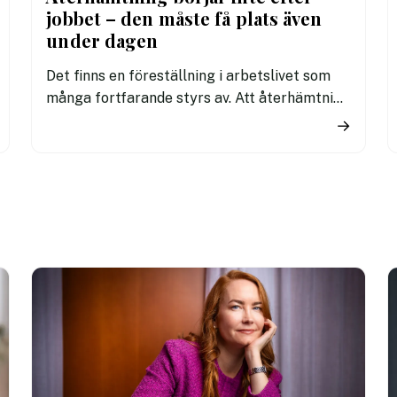
jobbet – den måste få plats även
under dagen
Det finns en föreställning i arbetslivet som
många fortfarande styrs av. Att återhämtning
är något som kommer senare. Efter sista
→
mötet. Efter sista mejlet. Efter
arbetsdagen. Efter helgen. Efter
semestern.