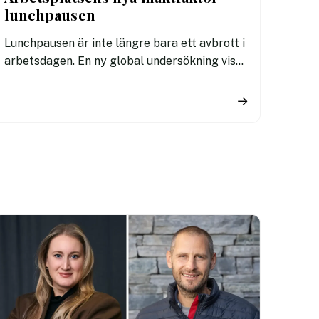
lunchpausen
Lunchpausen är inte längre bara ett avbrott i
arbetsdagen. En ny global undersökning visar
att hur och vad vi äter på jobbet i allt högre
grad påverkar både prestation, trivsel och
→
arbetsgivarnas attraktionskraft.