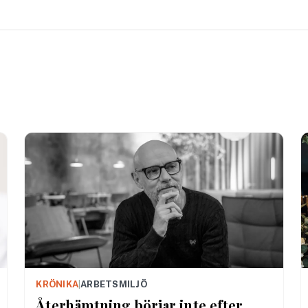
KRÖNIKA
|
ARBETSMILJÖ
Återhämtning börjar inte efter