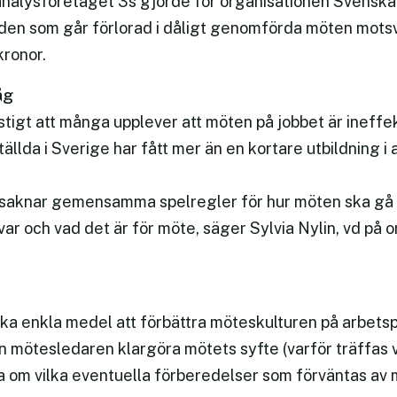
nalysföretaget 3s gjorde för organisationen Svenska
en som går förlorad i dåligt genomförda möten motsv
kronor.
åg
nstigt att många upplever att möten på jobbet är ineffe
tällda i Sverige har fått mer än en kortare utbildning i 
saknar gemensamma spelregler för hur möten ska gå ti
r och vad det är för möte, säger Sylvia Nylin, vd på 
a enkla medel att förbättra möteskulturen på arbetspl
 mötesledaren klargöra mötets syfte (varför träffas vi?
a om vilka eventuella förberedelser som förväntas av