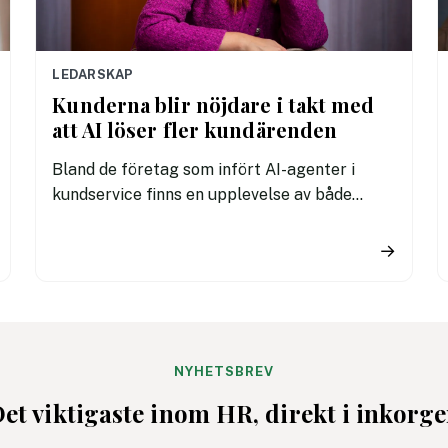
LEDARSKAP
Kunderna blir nöjdare i takt med
att AI löser fler kundärenden
Bland de företag som infört AI-agenter i
kundservice finns en upplevelse av både
snabbare hantering och nöjdare kunder visar
en ny rapport.
→
NYHETSBREV
et viktigaste inom HR, direkt i inkorg