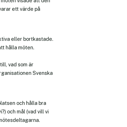
 möten visade att den
arar ett värde på
ktiva eller bortkastade.
att hålla möten.
ll, vad som är
organisationen Svenska
atsen och hålla bra
) och mål (vad vill vi
 mötesdeltagarna.