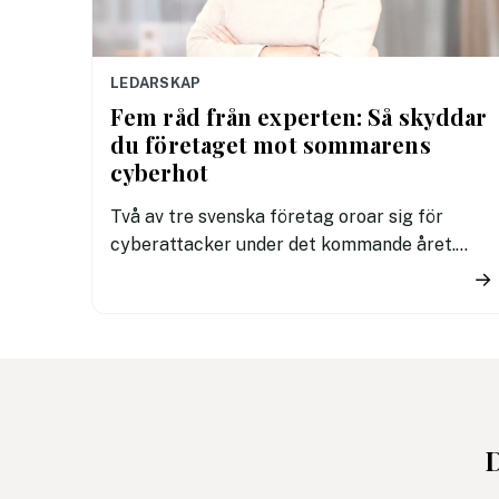
LEDARSKAP
Fem råd från experten: Så skyddar
du företaget mot sommarens
cyberhot
Två av tre svenska företag oroar sig för
cyberattacker under det kommande året.
Dessutom innebär semestertider med
→
vikarier och färre medarbetare på plats att
risken för misstag och cyberangrepp ökar.
Här får du cybersäkerhetsexpertens fem
bästa tips för ett säkrare sommarkontor.
D