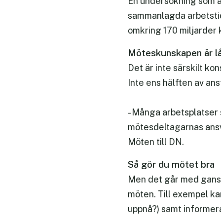
En undersökning som a
sammanlagda arbetstid
omkring 170 miljarder 
Möteskunskapen är l
Det är inte särskilt ko
Inte ens hälften av ans
- Många arbetsplatser 
mötesdeltagarnas ansva
Möten till DN.
Så gör du mötet bra
Men det går med gansk
möten. Till exempel kan
uppnå?) samt informer