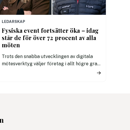
LEDARSKAP
Fysiska event fortsätter öka – idag
står de för över 72 procent av alla
möten
Trots den snabba utvecklingen av digitala
mötesverktyg väljer företag i allt högre grad
att träffas fysiskt. Ny statistik visar att
→
andelen fysiska event ökat tre år i rad och nu
utgör drygt 72 procent av alla event på
plattformen.
en