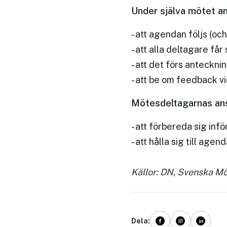
Under själva mötet an
- att agendan följs (och
- att alla deltagare får 
- att det förs anteckni
- att be om feedback vi
Mötesdeltagarnas ans
- att förbereda sig inf
- att hålla sig till ag
Källor: DN, Svenska Mö
Dela: