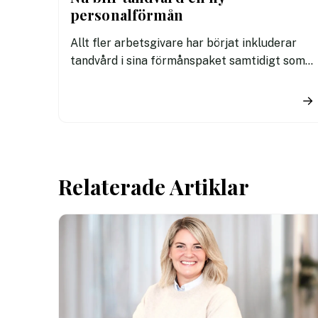
personalförmån
Allt fler arbetsgivare har börjat inkluderar
tandvård i sina förmånspaket samtidigt som
nära en miljon svenskar uppger att de avstår
tandvård av ekonomiska skäl.
→
Relaterade Artiklar