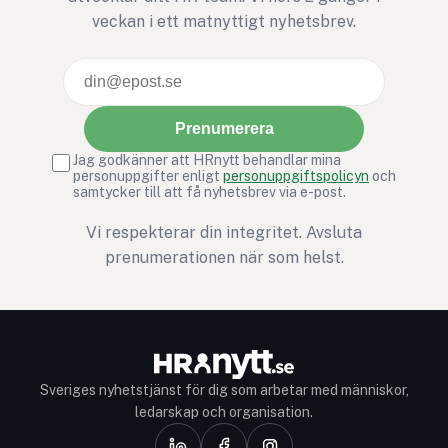
veckan i ett matnyttigt nyhetsbrev.
Prenumerera
Jag godkänner att HRnytt behandlar mina
personuppgifter enligt
personuppgiftspolicyn
och
samtycker till att få nyhetsbrev via e-post.
Vi respekterar din integritet. Avsluta
prenumerationen när som helst.
Sveriges nyhetstjänst för dig som arbetar med människor,
ledarskap och organisation.