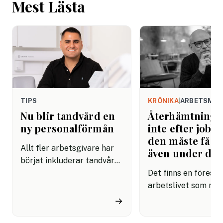
Mest Lästa
TIPS
KRÖNIKA
|
ARBETSMIL
Nu blir tandvård en
Återhämtning b
ny personalförmån
inte efter jobbe
den måste få pl
Allt fler arbetsgivare har
även under da
börjat inkluderar tandvård i
sina förmånspaket
Det finns en förestäl
samtidigt som nära en
arbetslivet som må
miljon svenskar uppger att
fortfarande styrs av. A
→
de avstår tandvård av
återhämtning är nå
ekonomiska skäl.
kommer senare. Efte