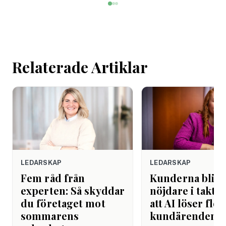
mötet. Efter sista
mejlet. Efter
arbetsdagen. Efte
helgen. Efter seme
Relaterade Artiklar
LEDARSKAP
LEDARSKAP
Fem råd från
Kunderna blir
experten: Så skyddar
nöjdare i takt 
du företaget mot
att AI löser fler
sommarens
kundärenden