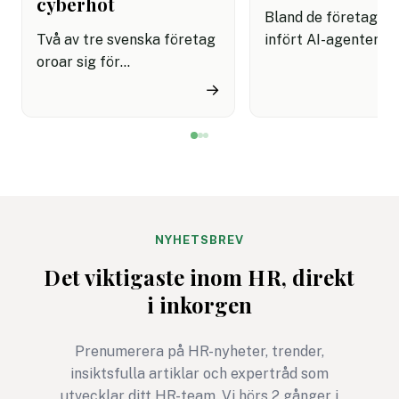
cyberhot
Bland de företag s
Två av tre svenska företag
infört AI-agenter i
oroar sig för
kundservice finns e
cyberattacker under det
upplevelse av både
→
kommande året. Dessutom
snabbare hantering
innebär semestertider med
nöjdare kunder visar
vikarier och färre
rapport.
medarbetare på plats att
risken för misstag och
cyberangrepp ökar. Här
får du
NYHETSBREV
cybersäkerhetsexpertens
Det viktigaste inom HR, direkt
fem bästa tips för ett
i inkorgen
säkrare sommarkontor.
Prenumerera på HR-nyheter, trender,
insiktsfulla artiklar och expertråd som
utvecklar ditt HR-team. Vi hörs 2 gånger i