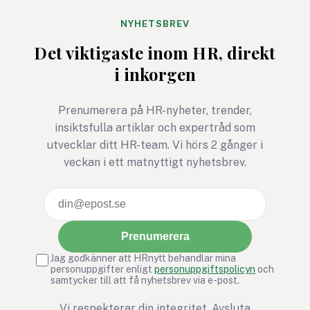
cyberangrepp ökar. Här
får du
NYHETSBREV
cybersäkerhetsexpertens
Det viktigaste inom HR, direkt
fem bästa tips för ett
i inkorgen
säkrare sommarkontor.
Prenumerera på HR-nyheter, trender,
insiktsfulla artiklar och expertråd som
utvecklar ditt HR-team. Vi hörs 2 gånger i
veckan i ett matnyttigt nyhetsbrev.
Prenumerera
Jag godkänner att HRnytt behandlar mina
personuppgifter enligt
personuppgiftspolicyn
och
samtycker till att få nyhetsbrev via e-post.
Vi respekterar din integritet. Avsluta