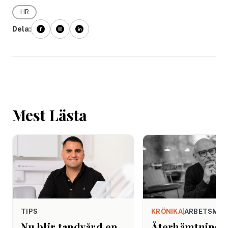
HR
Dela:
Mest Lästa
TIPS
KRÖNIKA
|
ARBETSMIL
Nu blir tandvård en
Återhämtning b