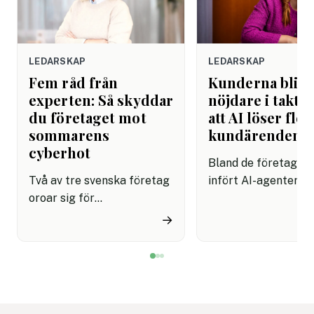
LEDARSKAP
LEDARSKAP
Fem råd från
Kunderna blir
experten: Så skyddar
nöjdare i takt 
du företaget mot
att AI löser fler
sommarens
kundärenden
cyberhot
Bland de företag s
Två av tre svenska företag
infört AI-agenter i
oroar sig för
kundservice finns e
cyberattacker under det
upplevelse av både
→
kommande året. Dessutom
snabbare hantering
innebär semestertider med
nöjdare kunder visar
vikarier och färre
rapport.
medarbetare på plats att
risken för misstag och