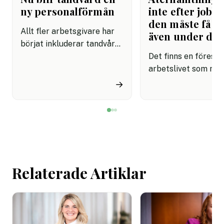
ny personalförmån
inte efter jobbe
den måste få pl
Allt fler arbetsgivare har
även under da
börjat inkluderar tandvård i
sina förmånspaket
Det finns en förestäl
samtidigt som nära en
arbetslivet som må
miljon svenskar uppger att
fortfarande styrs av. A
→
de avstår tandvård av
återhämtning är nå
ekonomiska skäl.
kommer senare. Efte
mötet. Efter sista
mejlet. Efter
arbetsdagen. Efte
helgen. Efter seme
Relaterade Artiklar