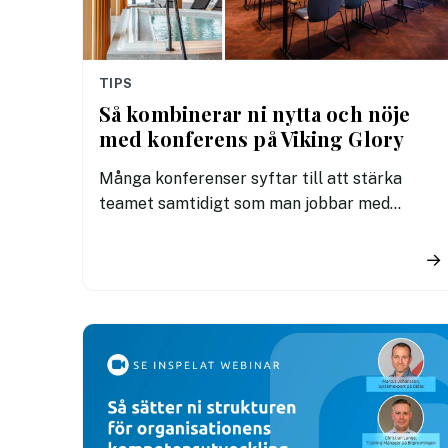
TIPS
Så kombinerar ni nytta och nöje
med konferens på Viking Glory
Många konferenser syftar till att stärka
teamet samtidigt som man jobbar med
utveckling eller innovation. Ombord på Viking
Glory befinner sig alla deltagare tillsammans
→
på ett ställe där ni kan fokusera, samtidigt
som stunderna efter dagens pass bjuder på
avkoppling, matupplevelser och en unik
atmosfär som bidrar till både teamkänsla
och ny energi.