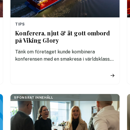
TIPS
Konferera, njut & ät gott ombord
på Viking Glory
Tänk om företaget kunde kombinera
konferensen med en smakresa i världsklass.
Det kan ni på Viking Glory. Här är mat och
upplevelser inte en eftertanke, de är en
→
central del av konferensen, som höjer både
mood och motivation. Boka er konferens i
havslandet så får ni en smakrik och
SPONSRAT INNEHÅLL
minnesvärd upplevelse för livet.