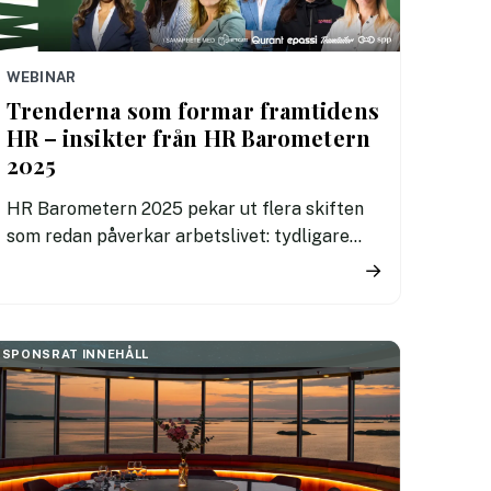
WEBINAR
Trenderna som formar framtidens
HR – insikter från HR Barometern
2025
HR Barometern 2025 pekar ut flera skiften
som redan påverkar arbetslivet: tydligare
hybridpolicys, ojämn AI-användning och ett
→
glapp i det förebyggande hälsoarbetet. I ett
webinar den 26 mars går en expertpanel
igenom vad siffrorna betyder i praktiken.
SPONSRAT INNEHÅLL