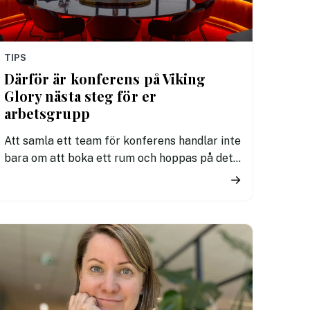
TIPS
Därför är konferens på Viking
Glory nästa steg för er
arbetsgrupp
Att samla ett team för konferens handlar inte
bara om att boka ett rum och hoppas på det
bästa. Det handlar om att skapa fokus,
→
närvaro och gemenskap. Och i en tid där
distraktioner är fler än någonsin kan just
miljön vara avgörande. Därför växer intresset
för konferenser till havs där Viking Glory är
premiumplatsen där det händer.