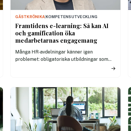
GÄSTKRÖNIKA
|
KOMPETENSUTVECKLING
Framtidens e-learning: Så kan AI
och gamification öka
medarbetarnas engagemang
Många HR-avdelningar känner igen
problemet: obligatoriska utbildningar som
medarbetarna klickar sig igenom utan större
→
engagemang. Trots stora investeringar i
lärande blir resultatet ofta lågt deltagande,
svag kunskapsöverföring och begränsad
effekt i verksamheten.