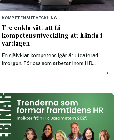
KOMPETENSUTVECKLING
Tre enkla sätt att få
kompetensutveckling att hända i
vardagen
En självklar kompetens igår är utdaterad
imorgon. För oss som arbetar inom HR
behöver kompetensutveckling bli en del av
→
vardagen. Därför får du tre metoder som är
enkla införa i både små och stora team.