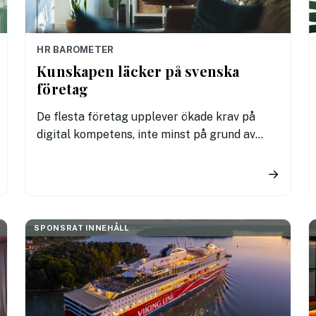
HR BAROMETER
Kunskapen läcker på svenska
företag
De flesta företag upplever ökade krav på
digital kompetens, inte minst på grund av
utvecklingen inom AI. Trots detta har många
minskat sina investeringar för att utbilda
→
personalen. Hela 42 % saknar helt budget för
kompetensutveckling. Ladda ned HR
Barometern 2025 för att ta del av en olycklig
SPONSRAT INNEHÅLL
trend.