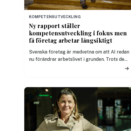
KOMPETENSUTVECKLING
Ny rapport ställer
kompetensutveckling i fokus men
få företag arbetar långsiktigt
Svenska företag är medvetna om att AI redan
nu förändrar arbetslivet i grunden. Trots det
saknar majoriteten konkreta planer för hur
→
medarbetarnas kompetens ska utvecklas.