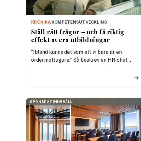
KRÖNIKA
|
KOMPETENSUTVECKLING
Ställ rätt frågor – och få riktig
effekt av era utbildningar
”Ibland känns det som att vi bara är en
ordermottagare.” Så beskrev en HR-chef
nyligen sin roll i arbetet med företagets
kompetensutveckling. Beställningen var
→
tydlig: en utbildning, ett upplägg och en
deadline. Men det viktigaste av allt saknades
– ett varför.
SPONSRAT INNEHÅLL