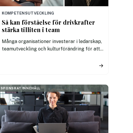
KOMPETENSUTVECKLING
Så kan förståelse för drivkrafter
stärka tilliten i team
Många organisationer investerar i ledarskap,
teamutveckling och kulturförändring för att
stärka samarbete och engagemang. Trots
det uppstår ofta samma utmaningar:
→
motivationen varierar, initiativkraften är
ojämn och missförstånd påverkar
samarbetet.
SPONSRAT INNEHÅLL