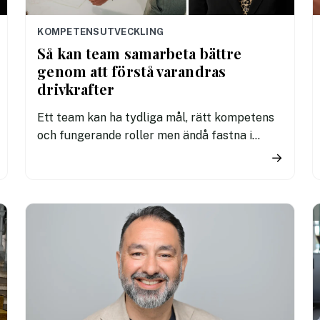
KOMPETENSUTVECKLING
Så kan team samarbeta bättre
genom att förstå varandras
drivkrafter
Ett team kan ha tydliga mål, rätt kompetens
och fungerande roller men ändå fastna i
samarbetet. Ofta märks det i möten som inte
→
leder vidare, beslut som drar ut på tiden eller
irritation mellan personer som egentligen vill
åt samma håll.