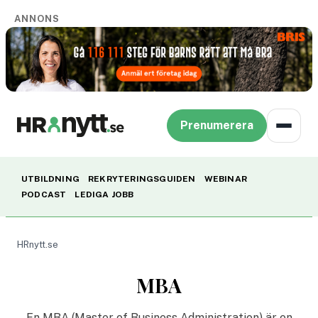
ANNONS
Prenumerera
UTBILDNING
REKRYTERINGSGUIDEN
WEBINAR
PODCAST
LEDIGA JOBB
HRnytt.se
MBA
En MBA (Master of Business Administration) är en