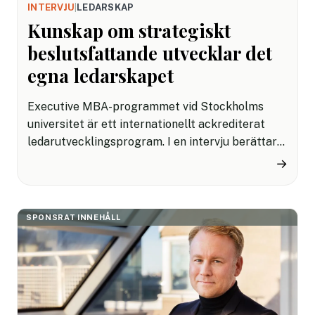
INTERVJU
|
LEDARSKAP
Kunskap om strategiskt
beslutsfattande utvecklar det
egna ledarskapet
Executive MBA-programmet vid Stockholms
universitet är ett internationellt ackrediterat
ledarutvecklingsprogram. I en intervju berättar
en av deltagarna, Rolph Hey, för HRnytt om
→
erfarenheterna från programmet.
SPONSRAT INNEHÅLL