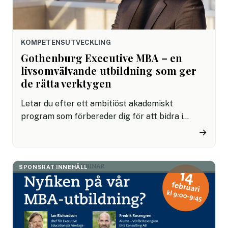
KOMPETENSUTVECKLING
Gothenburg Executive MBA – en
livsomvälvande utbildning som ger
de rätta verktygen
Letar du efter ett ambitiöst akademiskt
program som förbereder dig för att bidra i
lednings- och strategiarbete eller axla ett
→
fullskaligt internationellt uppdrag? Gothenburg
Executive MBA ger dig de verktyg du behöver.
SPONSRAT INNEHÅLL