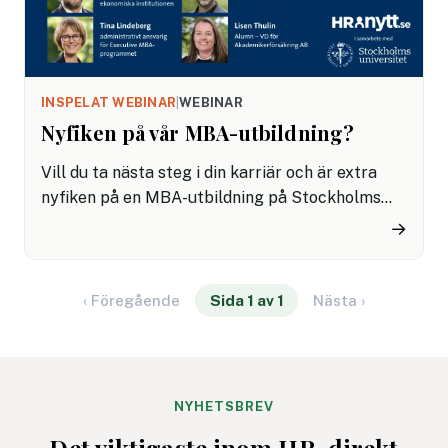
INSPELAT WEBINAR
|
WEBINAR
Nyfiken på vår MBA-utbildning?
Vill du ta nästa steg i din karriär och är extra
nyfiken på en MBA-utbildning på Stockholms
universitet? Det här webinariet riktar sig till dig
→
som vill utvecklas som chef och ledare och ger
dig svar på alla dina frågor kring vad
utbildningen Executive MBA innebär.
‹ Föregående
Sida 1 av 1
Nästa ›
NYHETSBREV