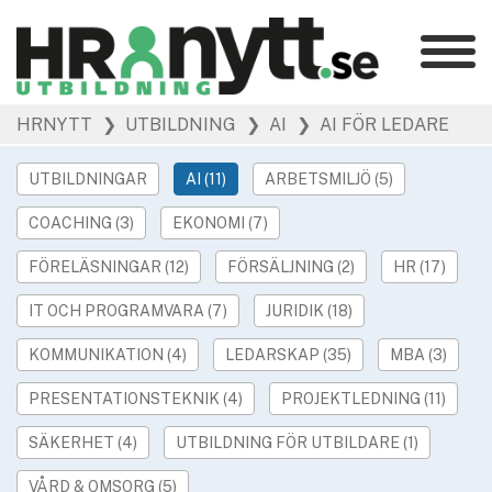
Kategorier
»
HRNYTT
❯ UTBILDNING
❯ AI
❯ AI FÖR LEDARE
HR Barometer
»
HR-yrket
UTBILDNINGAR
AI (11)
ARBETSMILJÖ (5)
»
Ledarskap
COACHING (3)
EKONOMI (7)
»
Arbetsmiljö
»
FÖRELÄSNINGAR (12)
FÖRSÄLJNING (2)
HR (17)
Rekrytering
»
Hållbarhet
IT OCH PROGRAMVARA (7)
JURIDIK (18)
»
Podcast
KOMMUNIKATION (4)
LEDARSKAP (35)
MBA (3)
»
Event
PRESENTATIONSTEKNIK (4)
PROJEKTLEDNING (11)
Våra övriga sajter
SÄKERHET (4)
UTBILDNING FÖR UTBILDARE (1)
»
Utbildning
VÅRD & OMSORG (5)