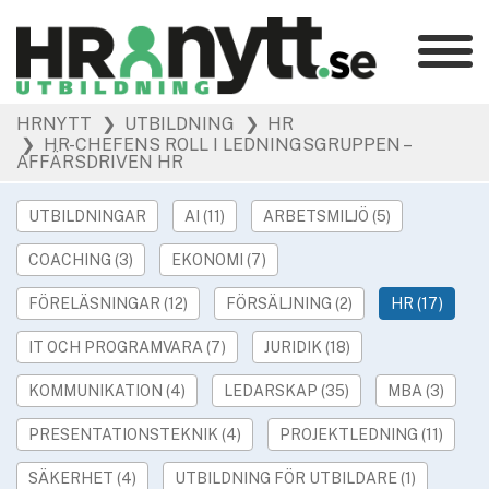
Kategorier
»
HRNYTT
❯ UTBILDNING
❯ HR
HR Barometer
❯ HR-CHEFENS ROLL I LEDNINGSGRUPPEN –
»
AFFÄRSDRIVEN HR
HR-yrket
»
Ledarskap
UTBILDNINGAR
AI (11)
ARBETSMILJÖ (5)
»
Arbetsmiljö
COACHING (3)
EKONOMI (7)
»
Rekrytering
»
Hållbarhet
FÖRELÄSNINGAR (12)
FÖRSÄLJNING (2)
HR (17)
»
Podcast
IT OCH PROGRAMVARA (7)
JURIDIK (18)
»
Event
KOMMUNIKATION (4)
LEDARSKAP (35)
MBA (3)
Våra övriga sajter
PRESENTATIONSTEKNIK (4)
PROJEKTLEDNING (11)
»
Utbildning
SÄKERHET (4)
UTBILDNING FÖR UTBILDARE (1)