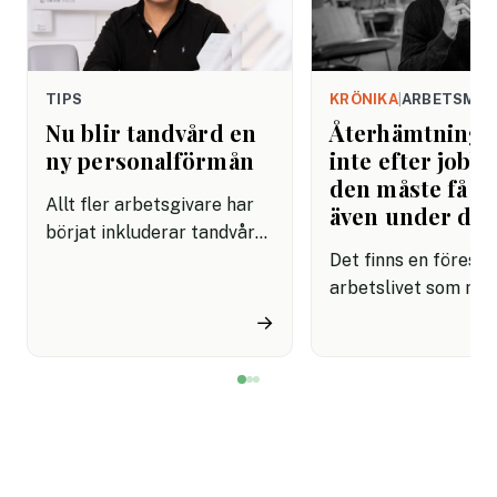
TIPS
KRÖNIKA
|
ARBETSMIL
Nu blir tandvård en
Återhämtning b
ny personalförmån
inte efter jobbe
den måste få pl
Allt fler arbetsgivare har
även under da
börjat inkluderar tandvård i
sina förmånspaket
Det finns en förestäl
samtidigt som nära en
arbetslivet som må
miljon svenskar uppger att
fortfarande styrs av. A
→
de avstår tandvård av
återhämtning är nå
ekonomiska skäl.
kommer senare. Efte
mötet. Efter sista
mejlet. Efter
arbetsdagen. Efte
helgen. Efter seme