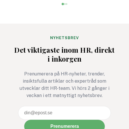
besök av polisen ute bland
jobb” fortfarande a
skolorna är ett par av de
tillväxten genom ö
budskap som skickas till
produktion och
politikerna i en intervju
konsumtion.
med Erik, polis i Lund.
NYHETSBREV
Det viktigaste inom HR, direkt
i inkorgen
Prenumerera på HR-nyheter, trender,
insiktsfulla artiklar och expertråd som
utvecklar ditt HR-team. Vi hörs 2 gånger i
veckan i ett matnyttigt nyhetsbrev.
Prenumerera