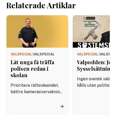
Relaterade Artiklar
VALSPECIAL
|
VALSPECIAL
VALSPECIAL
|
VALSPEC
Låt unga få träffa
Valpodden: Job
polisen redan i
Sysselsättning
skolan
Ingen svensk valdeb
Prioritera rättsväsendet,
hålls utan politiska 
bättre kameraövervakning
om att skapa jobb. Ä
på offentliga platser, mer
en brinnande klimat
förebyggande arbete ute
det dominerande pol
→
bland unga, regelbundna
receptet för att “s