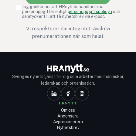
Jag godkänner att HRnytt behandlar mina
personuppgifter enligt
personuppgiftspolicyn
och
samtycker till att få nyhetsbrev via e-post.
Vi respekterar din integritet. Avsluta
prenumerationen när som helst.
Sveriges nyhetstjänst för dig som arbetar med människor,
ledarskap och organisation.
HRNYTT
Om oss
Annonsera
Avprenumerera
Nyhetsbrev