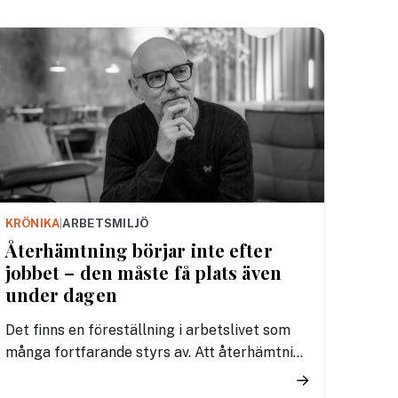
trygga team och leda i osäkerhet – lärdomar
som är precis lika relevanta på kontoret som
på glaciären.
KRÖNIKA
|
ARBETSMILJÖ
Återhämtning börjar inte efter
jobbet – den måste få plats även
under dagen
Det finns en föreställning i arbetslivet som
många fortfarande styrs av. Att återhämtning
är något som kommer senare. Efter sista
→
mötet. Efter sista mejlet. Efter