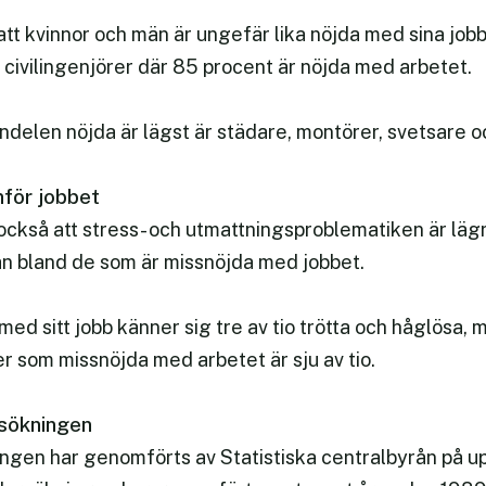
tt kvinnor och män är ungefär lika nöjda med sina jobb
civilingenjörer där 85 procent är nöjda med arbetet.
delen nöjda är lägst är städare, montörer, svetsare o
nför jobbet
också att stress- och utmattningsproblematiken är läg
 än bland de som är missnöjda med jobbet.
med sitt jobb känner sig tre av tio trötta och håglösa
er som missnöjda med arbetet är sju av tio.
sökningen
ngen har genomförts av Statistiska centralbyrån på u