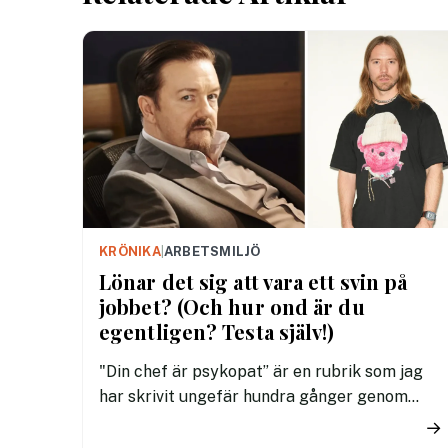
KRÖNIKA
|
ARBETSMILJÖ
Lönar det sig att vara ett svin på
jobbet? (Och hur ond är du
egentligen? Testa själv!)
"Din chef är psykopat” är en rubrik som jag
har skrivit ungefär hundra gånger genom
åren. Oftast har jag bildsatt den med David
→
Brent från ”The Office”, men ett ännu bättre