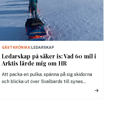
GÄSTKRÖNIKA
|
LEDARSKAP
Ledarskap på säker is: Vad 60 mil i
Arktis lärde mig om HR
Att packa en pulka, spänna på sig skidorna
och blicka ut över Svalbards till synes
oändliga glaciärer är en speciell känsla.
→
Framför oss låg 600 kilometer av Arktis
nyckfulla element. Under 34 dygn bytte vi ut
vardagens bekvämligheter mot bitande
stormar och frystorkad mat. Det blev en
intensivkurs i vad som krävs för att bygga