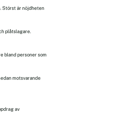
. Störst är nöjdheten
ch plåtslagare.
re bland personer som
, medan motsvarande
ppdrag av