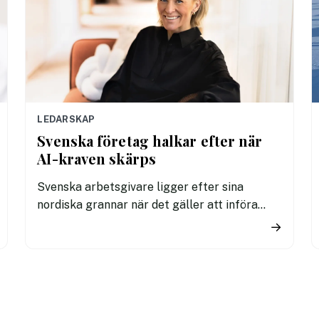
LEDARSKAP
Svenska företag halkar efter när
AI-kraven skärps
Svenska arbetsgivare ligger efter sina
nordiska grannar när det gäller att införa
tydliga regler för användningen av AI. En ny
→
undersökning visar att fler svenska
kontorsarbetare än i Danmark och Finland
saknar riktlinjer för hur tekniken får
användas i arbetet.