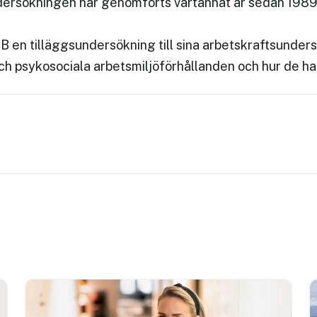
dersökningen har genomförts vartannat år sedan 1989
CB en tilläggsundersökning till sina arbetskraftsunder
och psykosociala arbetsmiljöförhållanden och hur de har