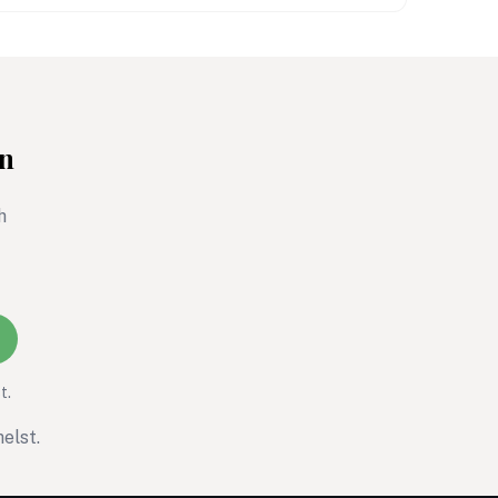
arbetsdagen. Efter helgen. Efter
semestern.
en
h
t.
elst.