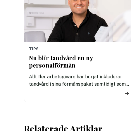
TIPS
Nu blir tandvård en ny
personalförmån
Allt fler arbetsgivare har börjat inkluderar
tandvård i sina förmånspaket samtidigt som
nära en miljon svenskar uppger att de avstår
→
tandvård av ekonomiska skäl.
Relaterade Artiklar