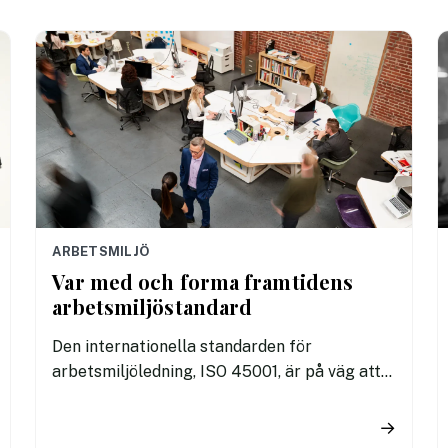
ARBETSMILJÖ
Var med och forma framtidens
arbetsmiljöstandard
Den internationella standarden för
arbetsmiljöledning, ISO 45001, är på väg att
uppdateras och remissförslaget är öppet för
synpunkter. Detta ger företag, myndigheter
→
och andra intressenter en möjlighet att