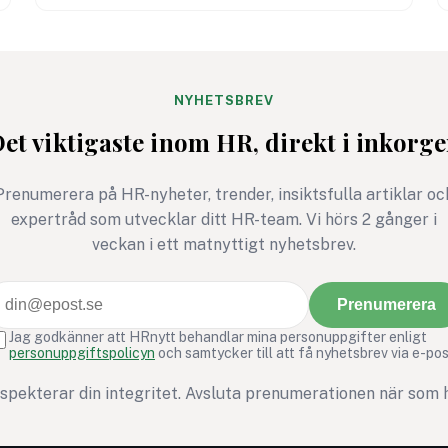
påverka den standard som vägleder
organisationers arbetsmiljöarbete världen
över.
NYHETSBREV
et viktigaste inom HR, direkt i inkorg
Prenumerera på HR-nyheter, trender, insiktsfulla artiklar oc
expertråd som utvecklar ditt HR-team. Vi hörs 2 gånger i
veckan i ett matnyttigt nyhetsbrev.
Prenumerera
Jag godkänner att HRnytt behandlar mina personuppgifter enligt
personuppgiftspolicyn
och samtycker till att få nyhetsbrev via e-pos
espekterar din integritet. Avsluta prenumerationen när som h