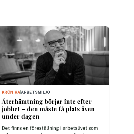
stormar och frystorkad mat. Det blev en
intensivkurs i vad som krävs för att bygga
trygga team och leda i osäkerhet – lärdomar
som är precis lika relevanta på kontoret som
på glaciären.
KRÖNIKA
|
ARBETSMILJÖ
Återhämtning börjar inte efter
jobbet – den måste få plats även
under dagen
Det finns en föreställning i arbetslivet som