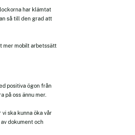
klockorna har klämtat
n så till den grad att
 mer mobilt arbetssätt
med positiva ögon från
öra på oss ännu mer.
r vi ska kunna öka vår
el av dokument och