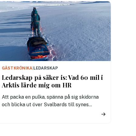
GÄSTKRÖNIKA
|
LEDARSKAP
Ledarskap på säker is: Vad 60 mil i
Arktis lärde mig om HR
Att packa en pulka, spänna på sig skidorna
och blicka ut över Svalbards till synes
oändliga glaciärer är en speciell känsla.
→
Framför oss låg 600 kilometer av Arktis
nyckfulla element. Under 34 dygn bytte vi ut
vardagens bekvämligheter mot bitande