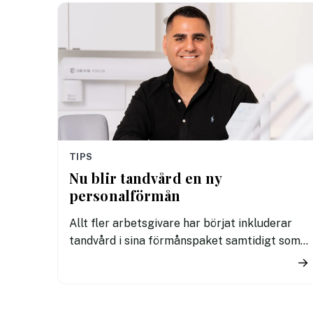
TIPS
Nu blir tandvård en ny
personalförmån
Allt fler arbetsgivare har börjat inkluderar
tandvård i sina förmånspaket samtidigt som
nära en miljon svenskar uppger att de avstår
→
tandvård av ekonomiska skäl.