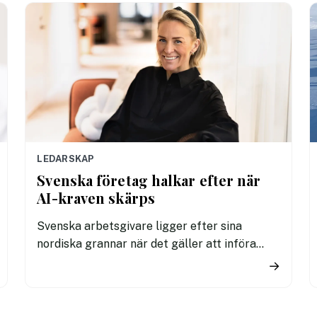
LEDARSKAP
Svenska företag halkar efter när
AI-kraven skärps
Svenska arbetsgivare ligger efter sina
nordiska grannar när det gäller att införa
tydliga regler för användningen av AI. En ny
→
undersökning visar att fler svenska
kontorsarbetare än i Danmark och Finland
saknar riktlinjer för hur tekniken får