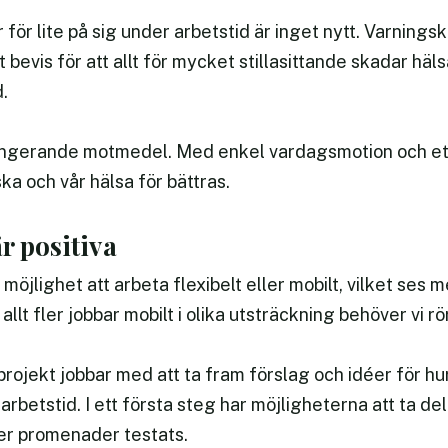
för lite på sig under arbetstid är inget nytt. Varnings
bevis för att allt för mycket stillasittande skadar hälsa
d.
fungerande motmedel. Med enkel vardagsmotion och ett
ska och vår hälsa för bättras.
r positiva
möjlighet att arbeta flexibelt eller mobilt, vilket ses 
 allt fler jobbar mobilt i olika utsträckning behöver vi r
rojekt jobbar med att ta fram förslag och idéer för hu
 arbetstid. I ett första steg har möjligheterna att ta d
r promenader testats.