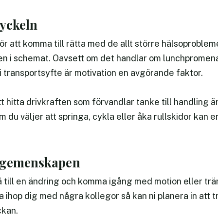
nyckeln
r att komma till rätta med de allt större hälsoprobleme
en i schemat. Oavsett om det handlar om lunchpromen
 i transportsyfte är motivation en avgörande faktor.
t hitta drivkraften som förvandlar tanke till handling är 
 du väljer att springa, cykla eller åka rullskidor kan 
r gemenskapen
å till en ändring och komma igång med motion eller trän
ta ihop dig med några kollegor så kan ni planera in att 
ckan.