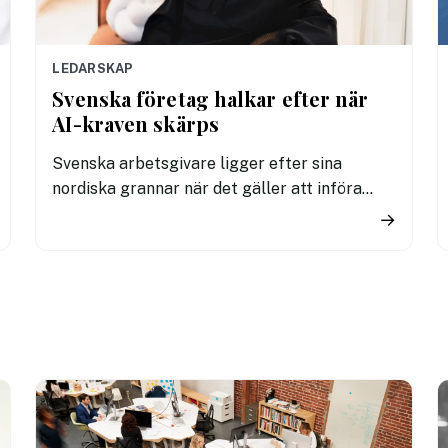
LEDARSKAP
Svenska företag halkar efter när
AI-kraven skärps
Svenska arbetsgivare ligger efter sina
nordiska grannar när det gäller att införa
tydliga regler för användningen av AI. En ny
→
undersökning visar att fler svenska
kontorsarbetare än i Danmark och Finland
saknar riktlinjer för hur tekniken får
användas i arbetet.