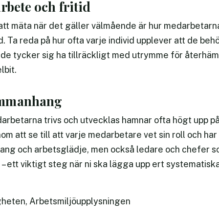
rbete och fritid
att mäta när det gäller välmående är hur medarbetarn
. Ta reda på hur ofta varje individ upplever att de behö
de tycker sig ha tillräckligt med utrymme för återhämt
lbit.
ammanhang
arbetarna trivs och utvecklas hamnar ofta högt upp på
m att se till att varje medarbetare vet sin roll och har
g och arbetsglädje, men också ledare och chefer som
– ett viktigt steg när ni ska lägga upp ert systematisk
gheten, Arbetsmiljöupplysningen