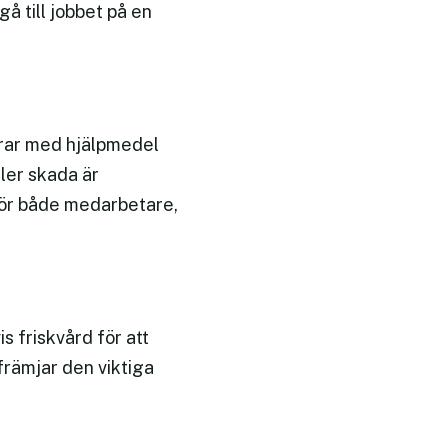
å till jobbet på en
idrar med hjälpmedel
ller skada är
 för både medarbetare,
s friskvård för att
främjar den viktiga