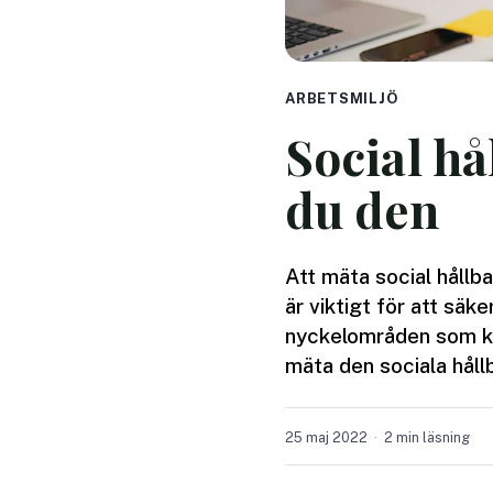
ARBETSMILJÖ
Social hå
du den
Att mäta social hållb
är viktigt för att säke
nyckelområden som kan 
mäta den sociala håll
25 maj 2022
2 min läsning