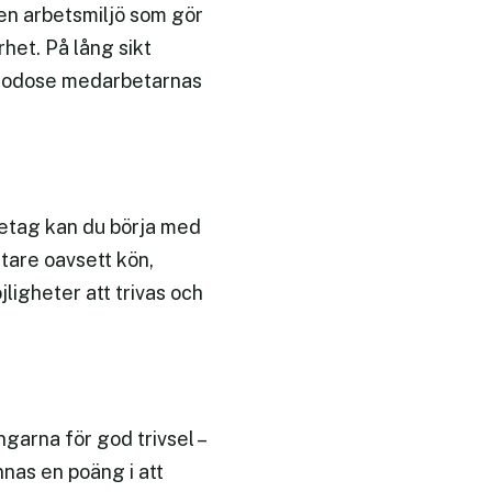
 en arbetsmiljö som gör
arhet. På lång sikt
illgodose medarbetarnas
öretag kan du börja med
tare oavsett kön,
jligheter att trivas och
ngarna för god trivsel –
nnas en poäng i att