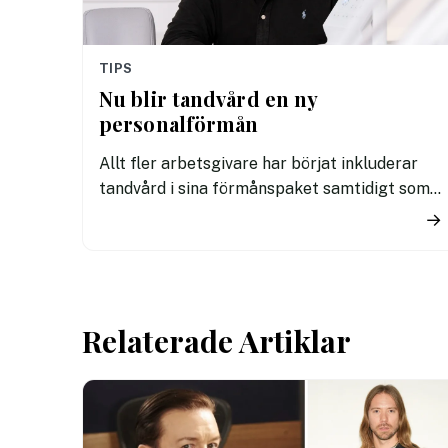
TIPS
Nu blir tandvård en ny
personalförmån
Allt fler arbetsgivare har börjat inkluderar
tandvård i sina förmånspaket samtidigt som
nära en miljon svenskar uppger att de avstår
→
tandvård av ekonomiska skäl.
Relaterade Artiklar