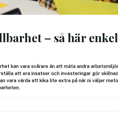
llbarhet – så här enke
arhet kan vara svårare än att mäta andra arbetsmilj
rställa att era insatser och investeringar gör skillna
vara värda att kika lite extra på när ni väljer meto
barheten.