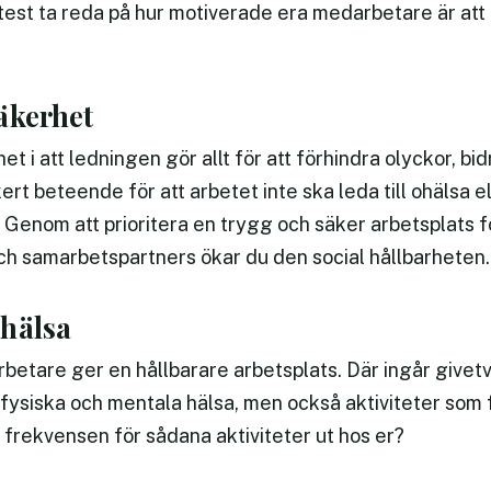
est ta reda på hur motiverade era medarbetare är att g
äkerhet
t i att ledningen gör allt för att förhindra olyckor, b
rt beteende för att arbetet inte ska leda till ohälsa e
. Genom att prioritera en trygg och säker arbetsplats
ch samarbetspartners ökar du den social hållbarheten.
hälsa
etare ger en hållbarare arbetsplats. Där ingår givetvi
ysiska och mentala hälsa, men också aktiviteter som 
rekvensen för sådana aktiviteter ut hos er?