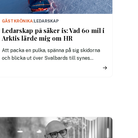
GÄSTKRÖNIKA
|
LEDARSKAP
Ledarskap på säker is: Vad 60 mil i
Arktis lärde mig om HR
Att packa en pulka, spänna på sig skidorna
och blicka ut över Svalbards till synes
oändliga glaciärer är en speciell känsla.
→
Framför oss låg 600 kilometer av Arktis
nyckfulla element. Under 34 dygn bytte vi ut
vardagens bekvämligheter mot bitande
stormar och frystorkad mat. Det blev en
intensivkurs i vad som krävs för att bygga
trygga team och leda i osäkerhet – lärdomar
som är precis lika relevanta på kontoret som
på glaciären.