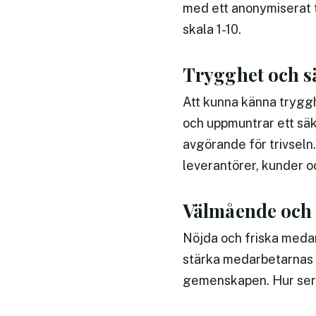
med ett anonymiserat t
skala 1-10.
Trygghet och s
Att kunna känna trygghe
och uppmuntrar ett säke
avgörande för trivseln
leverantörer, kunder o
Välmående och 
Nöjda och friska medarb
stärka medarbetarnas f
gemenskapen. Hur ser f