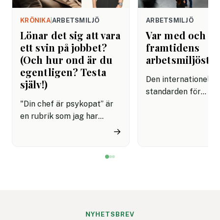
KRÖNIKA
|
ARBETSMILJÖ
ARBETSMILJÖ
Lönar det sig att vara
Var med och f
ett svin på jobbet?
framtidens
(Och hur ond är du
arbetsmiljösta
egentligen? Testa
Den internationella
själv!)
standarden för
"Din chef är psykopat” är
arbetsmiljöledning,
en rubrik som jag har
45001, är på väg att
skrivit ungefär hundra
uppdateras och
→
gånger genom åren. Oftast
remissförslaget är 
har jag bildsatt den med
för synpunkter. Det
David Brent från ”The
företag, myndighet
Office”, men ett ännu bättre
andra intressenter 
exempel är Frank
möjlighet att påver
Underwood i ”House of
standard som vägle
Cards”. Han är den ultimata
organisationers
NYHETSBREV