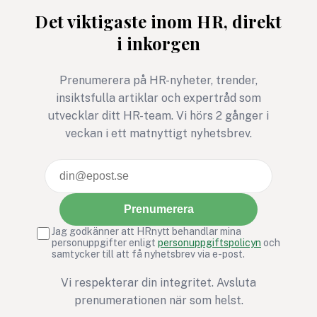
nidbilden av det
arbetsmiljöarbete v
Det viktigaste inom HR, direkt
beteendevetare kallar
över.
i inkorgen
”Den mörka triaden” –
samlingsnamnet för
människans tre mest
Prenumerera på HR-nyheter, trender,
destruktiva drag:
insiktsfulla artiklar och expertråd som
narcissism, psykopati och
utvecklar ditt HR-team. Vi hörs 2 gånger i
machiavellianism (en
veckan i ett matnyttigt nyhetsbrev.
cynisk och manipulativ
attityd).
Prenumerera
Jag godkänner att HRnytt behandlar mina
personuppgifter enligt
personuppgiftspolicyn
och
samtycker till att få nyhetsbrev via e-post.
Vi respekterar din integritet. Avsluta
prenumerationen när som helst.