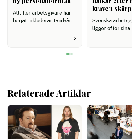
ny personalförmån
halkar efter när
kraven skärps
Allt fler arbetsgivare har
börjat inkluderar tandvård i
Svenska arbetsgiva
sina förmånspaket
ligger efter sina no
samtidigt som nära en
grannar när det gäll
→
miljon svenskar uppger att
införa tydliga regle
de avstår tandvård av
användningen av AI.
ekonomiska skäl.
undersökning visar a
svenska kontorsarb
än i Danmark och Fi
saknar riktlinjer för
Relaterade Artiklar
tekniken får använd
arbetet.