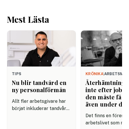
Mest Lästa
TIPS
KRÖNIKA
|
ARBETSMIL
Nu blir tandvård en
Återhämtning b
ny personalförmån
inte efter jobbe
den måste få pl
Allt fler arbetsgivare har
även under da
börjat inkluderar tandvård i
sina förmånspaket
Det finns en förestäl
samtidigt som nära en
arbetslivet som må