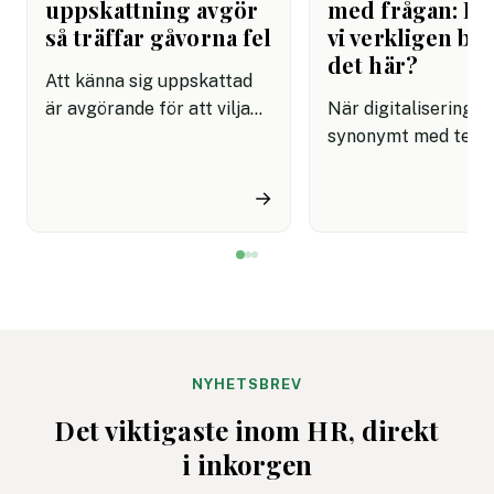
uppskattning avgör
med frågan: Be
så träffar gåvorna fel
vi verkligen by
det här?
Att känna sig uppskattad
är avgörande för att vilja
När digitalisering bl
stanna kvar på jobbet.
synonymt med tekn
Ändå visar en ny Sifo-
tillväxt och utveckl
undersökning att många
riskerar vi att bygga
→
arbetsgivare misslyckas
som går, men inte al
med sina insatser där en
som behövs. Resulta
stor andel gåvor aldrig
dyra, energikrävand
används och allt fler
system med låg eff
efterfrågar personligare
svag eller obefintlig
alternativ.
verksamhetsnytta. 
företag som vill ligg
NYHETSBREV
framkant handlar ve
Det viktigaste inom HR, direkt
digital transformati
i inkorgen
om mer, utan om sm