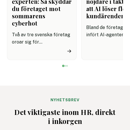
experten: Så skyddar
nöjdare i takt 
du företaget mot
att AI löser fler
sommarens
kundärenden
cyberhot
Bland de företag s
Två av tre svenska företag
infört AI-agenter i
oroar sig för
kundservice finns e
cyberattacker under det
upplevelse av både
→
kommande året. Dessutom
snabbare hantering
innebär semestertider med
nöjdare kunder visar
vikarier och färre
rapport.
medarbetare på plats att
risken för misstag och
cyberangrepp ökar. Här
får du
NYHETSBREV
cybersäkerhetsexpertens
Det viktigaste inom HR, direkt
fem bästa tips för ett
i inkorgen
säkrare sommarkontor.