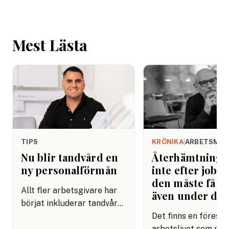
Mest Lästa
TIPS
KRÖNIKA
|
ARBETSMIL
Nu blir tandvård en
Återhämtning b
ny personalförmån
inte efter jobbe
den måste få pl
Allt fler arbetsgivare har
även under da
börjat inkluderar tandvård i
sina förmånspaket
Det finns en förestäl
samtidigt som nära en
arbetslivet som må