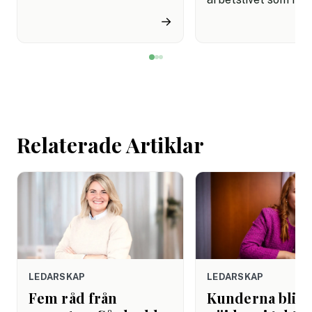
miljon svenskar uppger att
fortfarande styrs av. A
→
de avstår tandvård av
återhämtning är nå
ekonomiska skäl.
kommer senare. Efte
mötet. Efter sista
mejlet. Efter
arbetsdagen. Efte
helgen. Efter seme
Relaterade Artiklar
LEDARSKAP
LEDARSKAP
Fem råd från
Kunderna blir