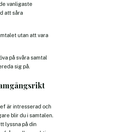
 de vanligaste
d att såra
mtalet utan att vara
öva på svåra samtal
rbereda sig på.
framgångsrikt
chef är intresserad och
are blir du i samtalen.
tt lyssna på din