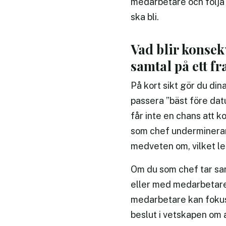
medarbetare och följa u
ska bli.
Vad blir konsek
samtal på ett f
På kort sikt gör du di
passera ”bäst före dat
får inte en chans att k
som chef underminerar 
medveten om, vilket led
Om du som chef tar sam
eller med medarbetarens
medarbetare kan fokuse
beslut i vetskapen om a