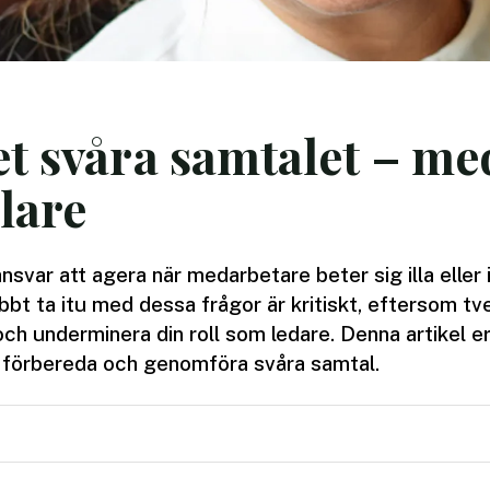
et svåra samtalet – me
lare
nsvar att agera när medarbetare beter sig illa eller 
bt ta itu med dessa frågor är kritiskt, eftersom tvek
ch underminera din roll som ledare. Denna artikel e
t förbereda och genomföra svåra samtal.