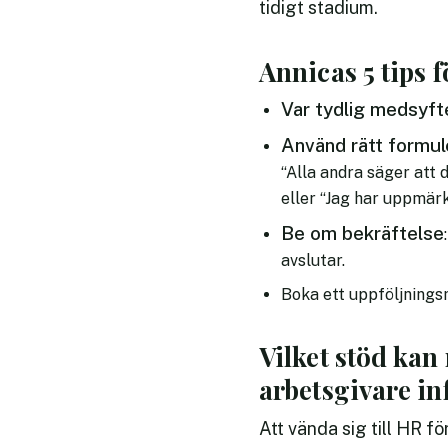
tidigt stadium.
Annicas 5 tips f
Var tydlig medsyft
Använd rätt formul
“Alla andra säger att d
eller “Jag har uppmä
Be om bekräftelse
avslutar.
Boka ett uppföljnings
Vilket stöd kan 
arbetsgivare i
Att vända sig till HR fö