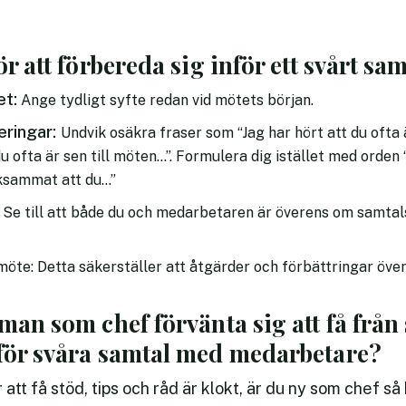
ör att förbereda sig inför ett svårt sam
et:
Ange tydligt syfte redan vid mötets början.
eringar:
Undvik osäkra fraser som “Jag har hört att du ofta ä
u ofta är sen till möten…”. Formulera dig istället med orden “
rksammat att du…”
: Se till att både du och medarbetaren är överens om samtals
möte: Detta säkerställer att åtgärder och förbättringar öve
man som chef förvänta sig att få från
nför svåra samtal med medarbetare?
r att få stöd, tips och råd är klokt, är du ny som chef s