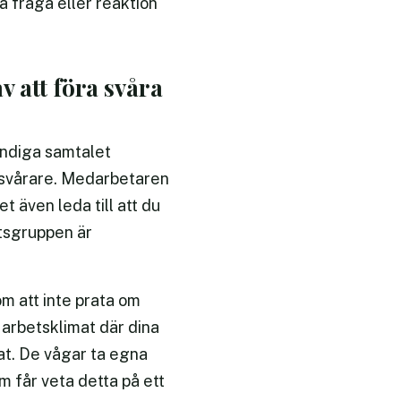
a fråga eller reaktion
 att föra svåra
ändiga samtalet
h svårare. Medarbetaren
t även leda till att du
etsgruppen är
m att inte prata om
 arbetsklimat där dina
at. De vågar ta egna
m får veta detta på ett