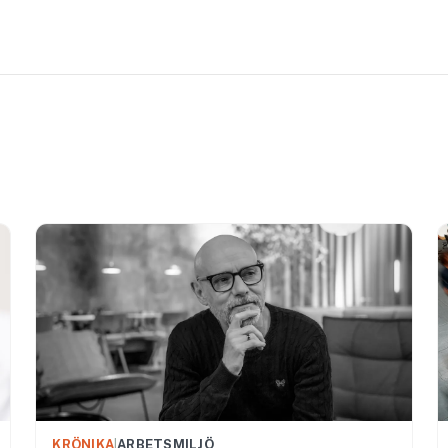
KRÖNIKA
|
ARBETSMILJÖ