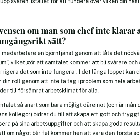
pp svaren, istället för att fundera över vilken din näst
vensen om man som chef inte klarar av
ramgångsrikt sätt?
na medarbetare en björntjänst genom att låta det nödv
um”, vilket gör att samtalet kommer att bli svårare oc
orrigera det som inte fungerar. I det långa loppet kan de
din roll genom att inte ta tag i problem som hela arb
er till försämrat arbetsklimat för alla.
talet så snart som bara möjligt däremot (och är mån o
 kollegor) bidrar du till att skapa ett gott och tryggt
ra på sina arbetsuppgifter och att skapa goda result
tt om något blir fel kommer hen att vara den första so