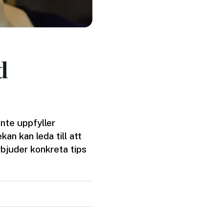
d
inte uppfyller
an kan leda till att
rbjuder konkreta tips