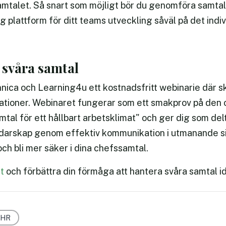
amtalet. Så snart som möjligt bör du genomföra samta
g plattform för ditt teams utveckling såväl på det indi
 svåra samtal
nnica och Learning4u ett kostnadsfritt webinarie där 
uationer. Webinaret fungerar som ett smakprov på den
tal för ett hållbart arbetsklimat" och ger dig som delt
ledarskap genom effektiv kommunikation i utmanande si
ch bli mer säker i dina chefssamtal.
t
och förbättra din förmåga att hantera svåra samtal i
HR