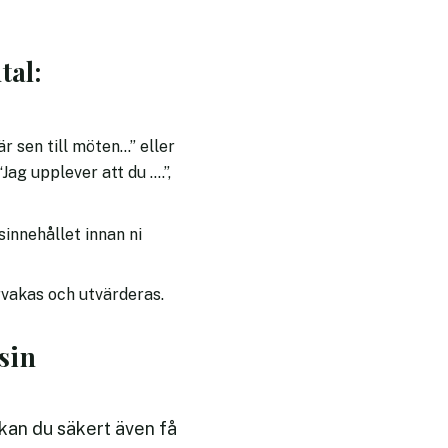
tal:
r sen till möten…” eller
Jag upplever att du ….”,
innehållet innan ni
rvakas och utvärderas.
 sin
å kan du säkert även få