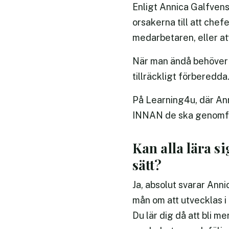
Enligt Annica Galfvens
orsakerna till att chef
medarbetaren, eller att 
När man ändå behöver t
tillräckligt förberedda
På Learning4u, där Ann
INNAN de ska genomför
Kan alla lära s
sätt?
Ja, absolut svarar Annic
mån om att utvecklas i 
Du lär dig då att bli m