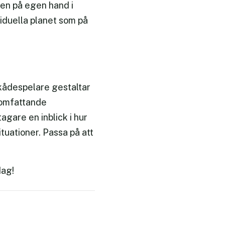
len på egen hand i
viduella planet som på
skådespelare gestaltar
 omfattande
agare en inblick i hur
tuationer. Passa på att
dag!