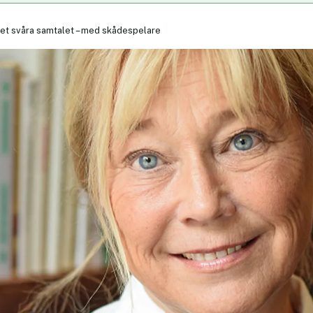
et svåra samtalet – med skådespelare