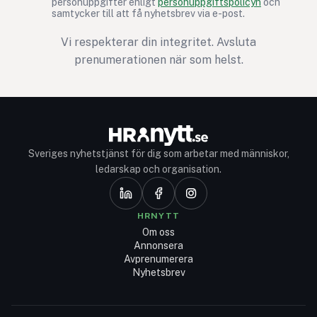
personuppgifter enligt
personuppgiftspolicyn
och
samtycker till att få nyhetsbrev via e-post.
Vi respekterar din integritet. Avsluta
prenumerationen när som helst.
Sveriges nyhetstjänst för dig som arbetar med människor,
ledarskap och organisation.
HRNYTT
Om oss
Annonsera
Avprenumerera
Nyhetsbrev