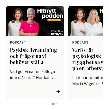
PODCAST
PODCAST
Psykisk livräddning
Varför är
och frågorna vi
psykologisk
behöver ställa
trygghet så vik
på en arbetspla
Vad gör vi när en kollega
inte mår bra? Hur kan vi
I det här avsnittet m
stötta och hjälpa? I det här
Maria Wigenius Sjö
viktiga avsnittet träffar vi
expert på ledarskap
→
Marie Niljung, föreläsare,
organisationsutveck
utbildare och konsult med
med fokus på arbet
fokus på psykisk hälsa,
och att bygga robu