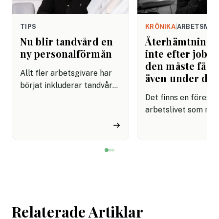
TIPS
KRÖNIKA
|
ARBETSMIL
Nu blir tandvård en
Återhämtning b
ny personalförmån
inte efter jobbe
den måste få pl
Allt fler arbetsgivare har
även under da
börjat inkluderar tandvård i
sina förmånspaket
Det finns en förestäl
samtidigt som nära en
arbetslivet som må
miljon svenskar uppger att
fortfarande styrs av. A
→
de avstår tandvård av
återhämtning är nå
ekonomiska skäl.
kommer senare. Efte
mötet. Efter sista
mejlet. Efter
arbetsdagen. Efte
helgen. Efter seme
Relaterade Artiklar