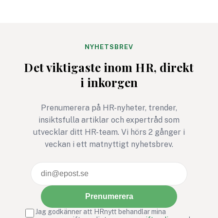
arbetsmiljö och
team. Maria hjälper
suicidprevention, eller
organisationer att h
psykisk livräddning som
workshops i psykol
hon själv kallar det.
trygghet och ställa
NYHETSBREV
rätta frågorna.
Det viktigaste inom HR, direkt
i inkorgen
Prenumerera på HR-nyheter, trender,
insiktsfulla artiklar och expertråd som
utvecklar ditt HR-team. Vi hörs 2 gånger i
veckan i ett matnyttigt nyhetsbrev.
Prenumerera
Jag godkänner att HRnytt behandlar mina