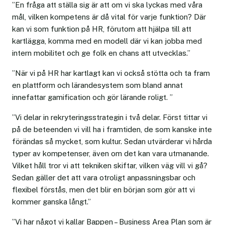
”En fråga att ställa sig är att om vi ska lyckas med våra
mål, vilken kompetens är då vital för varje funktion? Där
kan vi som funktion på HR, förutom att hjälpa till att
kartlägga, komma med en modell där vi kan jobba med
intern mobilitet och ge folk en chans att utvecklas.”
”När vi på HR har kartlagt kan vi också stötta och ta fram
en plattform och lärandesystem som bland annat
innefattar gamification och gör lärande roligt. ”
”Vi delar in rekryteringsstrategin i två delar. Först tittar vi
på de beteenden vi vill ha i framtiden, de som kanske inte
förändas så mycket, som kultur. Sedan utvärderar vi hårda
typer av kompetenser, även om det kan vara utmanande.
Vilket håll tror vi att tekniken skiftar, vilken väg vill vi gå?
Sedan gäller det att vara otroligt anpassningsbar och
flexibel förstås, men det blir en början som gör att vi
kommer ganska långt.”
”Vi har något vi kallar Bappen – Business Area Plan som är