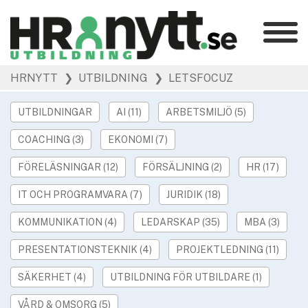
Kategorier
»
HRNYTT
❯ UTBILDNING
❯ LETSFOCUZ
HR Barometer
»
HR-yrket
UTBILDNINGAR
AI (11)
ARBETSMILJÖ (5)
»
Ledarskap
COACHING (3)
EKONOMI (7)
»
Arbetsmiljö
»
FÖRELÄSNINGAR (12)
FÖRSÄLJNING (2)
HR (17)
Rekrytering
»
Hållbarhet
IT OCH PROGRAMVARA (7)
JURIDIK (18)
»
Podcast
KOMMUNIKATION (4)
LEDARSKAP (35)
MBA (3)
»
Event
PRESENTATIONSTEKNIK (4)
PROJEKTLEDNING (11)
Våra övriga sajter
SÄKERHET (4)
UTBILDNING FÖR UTBILDARE (1)
»
Utbildning
VÅRD & OMSORG (5)