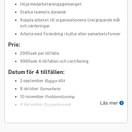
Höja medarbetarengagemanget
Stärka teamets dynamik
Koppla arbetet till organisationens övergripande mål
och värderingar
Arbeta med förändring i kultur eller samarbetsformer
Pris:
2995sek per tillfälle
9995sek 4 tillfällen och certifiering
Datum för 4 tillfällen:
2 september
Bygga tillit
8 oktober
Samarbete
10 november
Problemlösning
Läs mer
4 december
Gruppdynamik
Tid: 09:00-14:00, inklusive lunch och fika