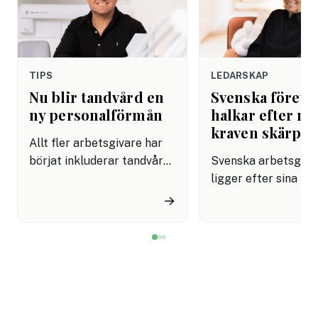
TIPS
LEDARSKAP
Nu blir tandvård en
Svenska företa
ny personalförmån
halkar efter när
kraven skärps
Allt fler arbetsgivare har
börjat inkluderar tandvård i
Svenska arbetsgiva
sina förmånspaket
ligger efter sina no
samtidigt som nära en
grannar när det gäll
→
miljon svenskar uppger att
införa tydliga regle
de avstår tandvård av
användningen av AI.
ekonomiska skäl.
undersökning visar a
svenska kontorsarb
än i Danmark och Fi
saknar riktlinjer för