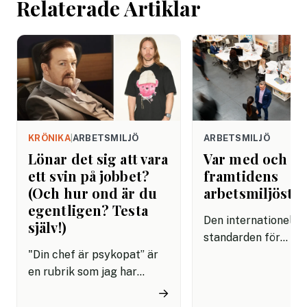
Relaterade Artiklar
tekniken får använd
arbetet.
KRÖNIKA
|
ARBETSMILJÖ
ARBETSMILJÖ
Lönar det sig att vara
Var med och f
ett svin på jobbet?
framtidens
(Och hur ond är du
arbetsmiljösta
egentligen? Testa
Den internationella
själv!)
standarden för
"Din chef är psykopat” är
arbetsmiljöledning,
en rubrik som jag har
45001, är på väg att
skrivit ungefär hundra
uppdateras och
→
gånger genom åren. Oftast
remissförslaget är 