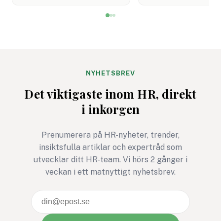
har jag bildsatt den med
för synpunkter. Det
David Brent från ”The
företag, myndighet
Office”, men ett ännu bättre
andra intressenter 
exempel är Frank
möjlighet att påver
Underwood i ”House of
standard som vägle
Cards”. Han är den ultimata
organisationers
NYHETSBREV
nidbilden av det
arbetsmiljöarbete v
Det viktigaste inom HR, direkt
beteendevetare kallar
över.
i inkorgen
”Den mörka triaden” –
samlingsnamnet för
människans tre mest
Prenumerera på HR-nyheter, trender,
destruktiva drag:
insiktsfulla artiklar och expertråd som
narcissism, psykopati och
utvecklar ditt HR-team. Vi hörs 2 gånger i
machiavellianism (en
veckan i ett matnyttigt nyhetsbrev.
cynisk och manipulativ
attityd).