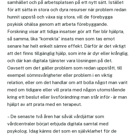
samhället och på arbetsplatsen på ett nytt sätt. Istället
för att sätta in stora och dyra resurser när problem redan
hunnit uppstå och växa sig stora, vill de förebygga
psykisk ohälsa genom att arbeta förebyggande.
Forskning visar att tidiga insatser gör att fler blir hjälpta,
så samma, lika “korrekta” insats men som tas emot
senare har helt enkelt sämre effekt. Därför är det viktigt
att det finns tillgänglig hjälp, som inte är dyr eller krånglig,
och där kan digitala tjänster vara lösningen på det.
Oavsett om det gäller problem som redan uppstått, till
exempel sömnsvårigheter eller problem i en viktig
relation, eller om det handlar om att bolla något man varit
med om tidigare eller vill prata med någon utomstående
kring ett beslut eller livsförändring man står inför - är man
hjälpt av att prata med en terapeut.
– De senaste två åren har såväl vårdjättar som
vårdcentraler börjat erbjuda digitala samtal med
psykolog. Idag känns det som en självklarhet för de