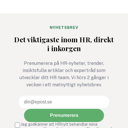
avgörande för både
räckhåll tidigare.
organisationers framgång
Samtidigt sträcker 
och samhällets utveckling.
många avtal för
Företag och verksamheter
systemstöd inom lö
NYHETSBREV
som lyckas skapa
HR tio, kanske tjugo
Det viktigaste inom HR, direkt
inkluderande arbetsplatser
framåt. Hur kravstä
i inkorgen
attraherar inte bara
man då för en fram
bredare kompetens utan
ingen riktigt kan fö
stärker också sin
Prenumerera på HR-nyheter, trender,
innovationskraft, sitt
insiktsfulla artiklar och expertråd som
ledarskap och sin
utvecklar ditt HR-team. Vi hörs 2 gånger i
långsiktiga
veckan i ett matnyttigt nyhetsbrev.
konkurrenskraft.
Prenumerera
Jag godkänner att HRnytt behandlar mina