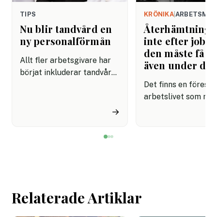
TIPS
KRÖNIKA
|
ARBETSMIL
Nu blir tandvård en
Återhämtning b
ny personalförmån
inte efter jobbe
den måste få pl
Allt fler arbetsgivare har
även under da
börjat inkluderar tandvård i
sina förmånspaket
Det finns en förestäl
samtidigt som nära en
arbetslivet som må
miljon svenskar uppger att
fortfarande styrs av. A
→
de avstår tandvård av
återhämtning är nå
ekonomiska skäl.
kommer senare. Efte
mötet. Efter sista
mejlet. Efter
arbetsdagen. Efte
helgen. Efter seme
Relaterade Artiklar