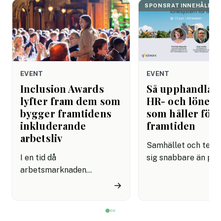
SPONSRAT INNEHÅLL
EVENT
EVENT
Inclusion Awards
Så upphandlar
lyfter fram dem som
HR- och lönes
bygger framtidens
som håller för
inkluderande
framtiden
arbetsliv
Samhället och tekni
I en tid då
sig snabbare än på
arbetsmarknaden
länge. AI är det tyd
förändras snabbare än
exemplet: på bara 
→
någonsin har frågor om
månader har det bliv
mångfald, inkludering och
möjligt att lösa upp
lika möjligheter blivit
som låg helt utanfö