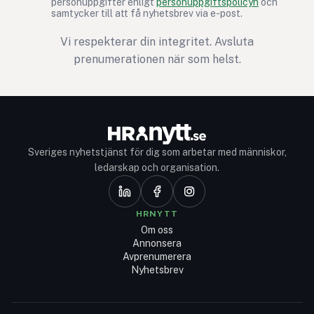
personuppgifter enligt
personuppgiftspolicyn
och
samtycker till att få nyhetsbrev via e-post.
Vi respekterar din integritet. Avsluta
prenumerationen när som helst.
Sveriges nyhetstjänst för dig som arbetar med människor,
ledarskap och organisation.
HRNYTT
Om oss
Annonsera
Avprenumerera
Nyhetsbrev